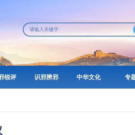
邪锐评
识邪辨邪
中华文化
专
议