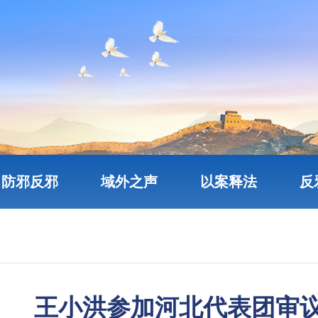
防邪反邪
域外之声
以案释法
反
王小洪参加河北代表团审