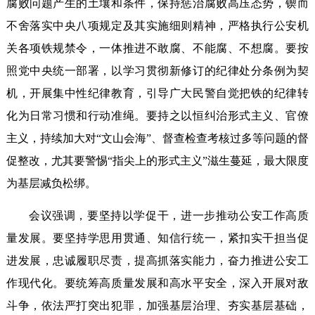
腐败问题产生的土壤和条件，保持惩治腐败高压态势，锲而
不舍落实中央八项规定及其实施细则精神，严格执行公安机
关各项铁规禁令，一体推进不敢腐、不能腐、不想腐。要按
照党中央统一部署，以学习贯彻新修订的纪律处分条例为契
机，开展集中性纪律教育，引导广大民警自觉把铁的纪律转
化为日常习惯和行动准绳。要持之以恒纠治形式主义、官僚
主义，持续加大对“文山会海”、督查检查考核过多等问题的督
促整改，尤其要警惕“指尖上的形式主义”滋生蔓延，最大限度
为基层减负松绑。
会议强调，要坚持以学促干，进一步推动公安工作高质
量发展。要坚持学思用贯通、知信行统一，紧扣实干担当促
进发展，忠诚履职尽责，提高抓落实能力，奋力推进公安工
作现代化。要统筹高质量发展和高水平安全，深入开展对敌
斗争，依法严打突出犯罪，加强基层治理、夯实基层基础，