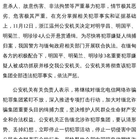
意杀人、故意伤害、非法拘禁等严重暴力犯罪，情节极其恶
劣、危害极其严重。在充分掌握相关犯罪事实和证据基础
上，11月12日，浙江温州公安机关决定对明学昌、明国平、
明菊兰、明珍珍4人公开悬赏通缉。为尽快将犯罪嫌疑人缉捕
归案，我国警方与缅甸政府相关部门开展联合执法。在缅甸
各方的积极配合下，明国平、明菊兰、明珍珍3名重要犯罪嫌
疑人被成功抓获并移交我公安机关。公安机关将彻查该犯罪
集团全部违法犯罪事实，依法严惩。
公安机关有关负责人表示，将继续对缅北电信网络诈骗
犯罪集团紧盯不放，深入推进专项打击行动，加大对缅北诈
骗集团重要头目的缉捕力度，坚决维护人民群众生命财产安
全和合法权益。公安机关正告缅北涉诈犯罪集团，要认清形
势、丢掉幻想，立即停止一切犯罪活动，停止一切侵害中国