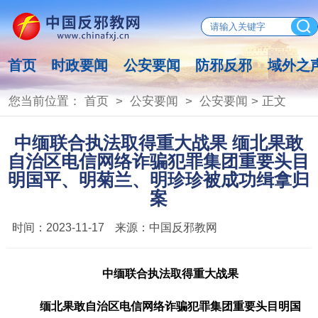
首页
时政要闻
公安要闻
防邪反邪
域外之
您当前位置：
首页
>
公安要闻
>
公安要闻
> 正文
中缅联合执法取得重大战果 缅北果敢
自治区电信网络诈骗犯罪集团重要头目
明国平、明菊兰、明珍珍被成功缉拿归
案
时间：
2023-11-17
来源：
中国反邪教网
中缅联合执法取得重大战果
缅北果敢自治区电信网络诈骗犯罪集团重要头目明国