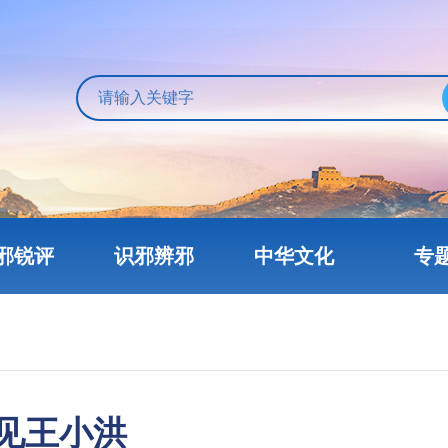
邪锐评
识邪辨邪
中华文化
专
见王小洪