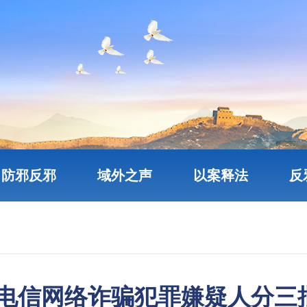
防邪反邪
域外之声
以案释法
反
名电信网络诈骗犯罪嫌疑人分三