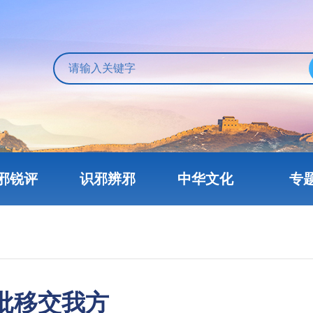
邪锐评
识邪辨邪
中华文化
专
批移交我方