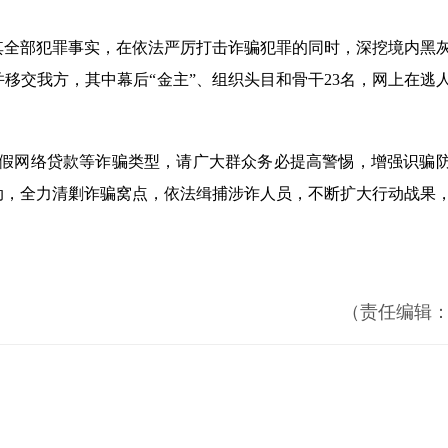
其全部犯罪事实，在依法严厉打击诈骗犯罪的同时，深挖境内黑
移交我方，其中幕后“金主”、组织头目和骨干23名，网上在逃人
假网络贷款等诈骗类型，请广大群众务必提高警惕，增强识骗
动，全力清剿诈骗窝点，依法缉捕涉诈人员，不断扩大行动战果
（责任编辑