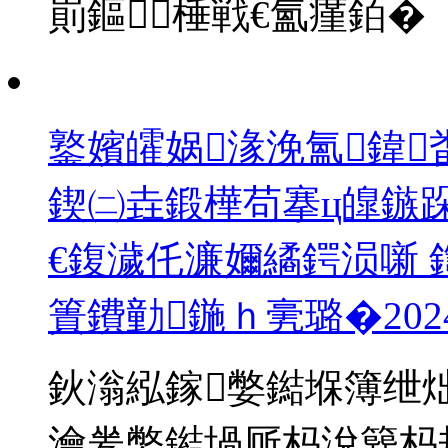
崱鏂棰戦€氳瘽銆�
鐜嬪皬娲湪浼氳鍏
鍥㈡垚鍛樺苟搴ц皥鏃
€鍑濊仛濂嬭繘鍔涢噺
簣鐨勭鍦ｈ亴璐�
202
鈥滃紭鎵嫳鐑堢簿绁
瀹夎嫳鐑堝厛杩涗簨杩规