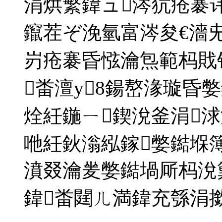
涓烘繁鍏ュ涔犺疮褰
鑹茬ぞ浼氫富涔夋€濇
岃疮褰昏惤瀹炰範杩戝
畨澶у8鍚嶅湪璇昏
烇紝鍦ㄧ鍥涗釜涓
咃紝鈥滃紭鎵嫳鐑堢
濆叕瀹夎嫳鐑堝厛杩涗
鍏畨閮ㄦ満鍏充綔涓撳満