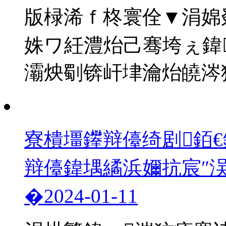
版椂浠ｆ柊寰佺▼涓婂
姝ワ紝澧炲己骞垮ぇ鍏
灞炴劅锛屽垏瀹炲皢涔犺繎
寮樻壃鑻辩儓绮剧銆€
辩儓鍏堣繘浜嬭抗宸″
�
2024-01-11