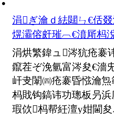
涓ぎ瀹ｄ紶閮ㄣ€佸叕
熀灞傛皯璀︹€濆厛杩
涓烘繁鍏ュ涔犺疮褰
鑹茬ぞ浼氫富涔夋€濇
屽叏闈㈣疮褰昏惤瀹炰
杩戝钩鎬讳功璁板叧浜
瑕佽杩帮紝澶у姏閫夋