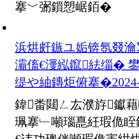
搴﹀弻鎻愬崌銆�
浜烘皯鏃ユ姤锛氬叕瀹
灞傗€濅紭鑹紶缁� 
缇や紬鏄炬俯搴�
2024
鍏畨閮ㄥ厷濮斿钀
珮搴﹂噸瑙嗭紝瑕佹眰