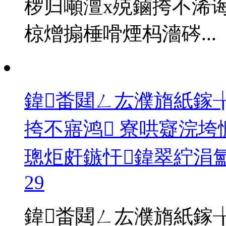
椤归噸澶х殑鏀挎不浠
椋熷搧棰嗗煙杩濇硶...
鍏畨閮ㄥ厷濮旓紙鎵╁
挎不寤鸿 寮哄寲浣垮
璁炬皯鏃忓鍏翠紵涓
29
鍏畨閮ㄥ厷濮旓紙鎵╁