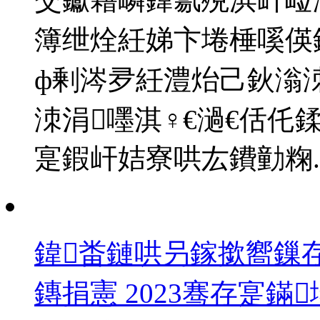
簿绁烇紝娣卞埢棰嗘偀
ф剰涔夛紝澧炲己鈥滃洓
洓涓嚜淇♀€濄€佸仛
寔鍜屽姞寮哄厷鐨勭粷..
鍏畨鏈哄叧鎵撳嚮鏁
鏄捐憲 2023骞存寔鏋