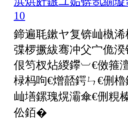
浜烘皯鏃ユ姤锛氬繝璇
10
鍗遍毦鏉ヤ复锛屾槸浠
弽椤撅紱骞冲父宀佹湀
佷笉杈炶緵鑻︺€傚箍
椂杩呴€熷嚭鍔ㄣ€侀
屾墡鏍瑰熀灞傘€侀粯榛
伀銆�