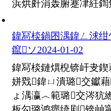
浜烘皯涓轰腑蹇冿紝鍧氭寔
鍏冩棪鍋囨湡鍏ㄥ浗绀
鑹ソ
2024-01-02
鍏冩棪鏈熼棿锛屽叏鍥
姘戣鍏ㄩ潰璐交钀
ょ湡瀛︿範璐交涔犺
板勾璐鸿瘝绮剧锛屾