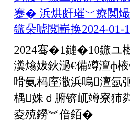
蹇� 浜烘皯璀﹀療闃
鏃朵唬閲嶄换
2024-01-
2024骞�1鏈�10鏃
瀵熻妭鈥濄€備竴澶ф
嗗氨杩庢潵浜嗚澶氬
楀姝ｄ腑锛屼竴寮犻
夌殑鐒︾偣銆�