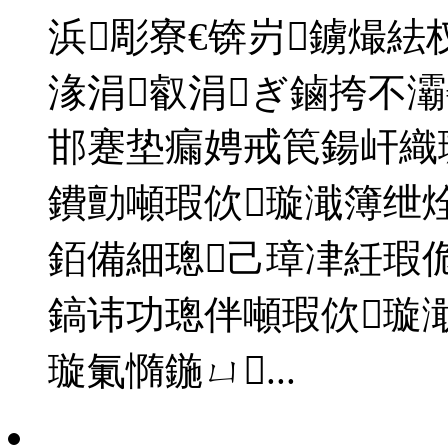
浜彫寮€锛岃鐪熶紶
湪涓叡涓ぎ鏀挎不灞
邯蹇垫瘺娉戒笢鍚屽織璇
鐨勯噸瑕佽璇濈簿绁
銆備細璁己璋冿紝瑕
鎬讳功璁伴噸瑕佽璇
璇氭憜鍦ㄩ...