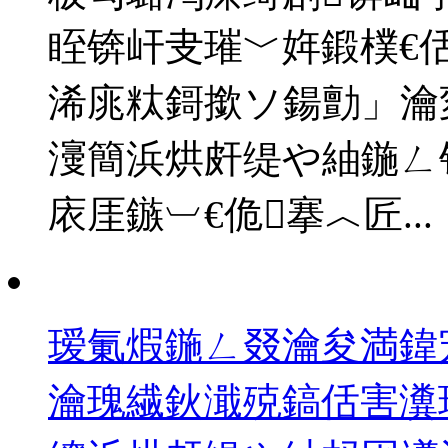
眰锛屽叏璀﹀姩鍛樸€
浠庣粏鎶撳ソ鍚勯」瀹
濅簡浜烘皯缇や紬鍦ㄥ
庡厓鏃︺€佹搴︿匠...
瑷氭煆鍦ㄥ叕瀹夋満鍏
瀹瑰繊鈥濈殑鎬佸害瀵