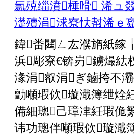
氱殑缁濆棰嗗 浠
濋殰涓浗寮忕幇浠ｅ
鍏畨閮ㄥ厷濮旓紙鎵╁
浜彫寮€锛岃鐪熶紶
湪涓叡涓ぎ鏀挎不灞
勯噸瑕佽璇濈簿绁烇
備細璁己璋冿紝瑕佹
讳功璁伴噸瑕佽璇濈