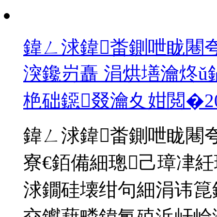
鍏ㄥ浗鍏畨鍘呭眬闀夸
湥鑱岃矗 涓烘墡瀹炵
栬础鐚叕瀹夊姏閲�
2
鍏ㄥ浗鍏畨鍘呭眬闀夸
寮€銆備細璁己璋冿
浗鐗硅壊绀句細涓讳箟
交钀藉疄鍏氱殑浜屽崄