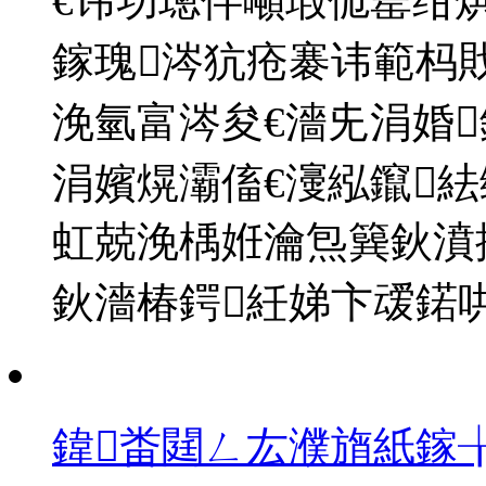
€讳功璁伴噸瑕佹寚绀
鎵瑰涔犺疮褰讳範杩
浼氫富涔夋€濇兂涓婚
涓嬪熀灞傗€濅紭鑹
虹兢浼楀姙瀹炰簨鈥濆
鈥濇椿鍔紝娣卞叆鍩哄眰
鍏畨閮ㄥ厷濮旓紙鎵╁