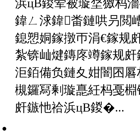
浜цВ鍐荤被璇堥獥杩
鍏ㄥ浗鍏畨鏈哄叧閲
鎴愬姛鎵撴帀涓€鎵规皯
紮锛屾煡鏄庝竴鎵规皯
洰銆備负鏈夊姏闇囨厬
槻鑼冩剰璇嗭紝杩戞棩
皯鏃忚祫浜цВ鍐�...