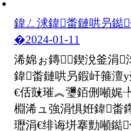
鍏ㄥ浗鍏畨鏈哄叧鐑
�
2024-01-11
浠婂ぉ鏄鍥涗釜涓
鍏畨鏈哄叧鍜屽箍澶у
€佸敱璀︽瓕銆侀噸娓
棩浠ュ強涓惧姙鍏畨
瓑涓€绯诲垪搴勯噸鐑