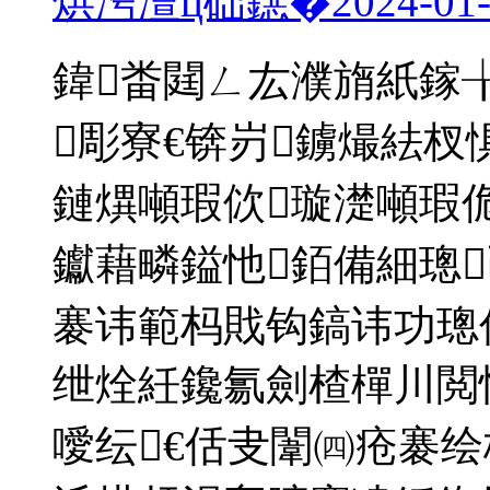
烘洿澶ц础鐚�
2024-01
鍏畨閮ㄥ厷濮旓紙鎵
彫寮€锛岃鐪熶紶杈
鏈熼噸瑕佽璇濋噸瑕
钀藉疄鎰忚銆備細璁
褰讳範杩戝钩鎬讳功璁
绁烇紝鑱氱劍楂樿川閲
噯纭€佸叏闈㈣疮褰