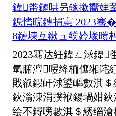
鍏畨鏈哄叧鎵撳嚮娌
鎴愭晥鏄捐憲 2023骞�
8鏈堜互鏉ュ彂妗堟暟
2023骞达紝鍏ㄥ浗鍏
氫腑澶喅绛栭儴缃诧
戝叡鍜屽浗鍙嶇數淇＄
鈥滃洓涓撲袱鍚堝姏鈥
绘不鐞嗙數淇＄綉缁滄