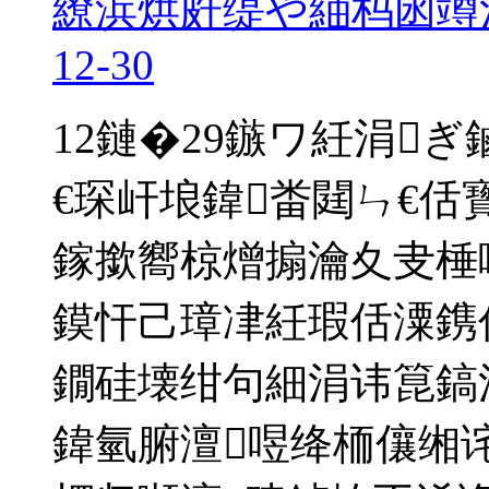
繚浜烘皯缇や紬杩囦竴
12-30
12鏈�29鏃ワ紝涓
€琛屽埌鍏畨閮ㄣ€佸
鎵撳嚮椋熷搧瀹夊叏棰
鏌忓己璋冿紝瑕佸潥鎸
鐗硅壊绀句細涓讳箟鎬
鍏氫腑澶喅绛栭儴缃