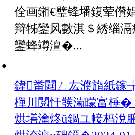
佺画鎺€璧锋墦鍑荤儹娼
辩牬鑾风數淇＄綉缁滆瘓
鑾蜂竴澶�...
鍏畨閮ㄥ厷濮旓紙鎵╁
樿川閲忓彂灞曚富棰� 
烘墡瀹炵ǔ鍋ユ帹杩涗