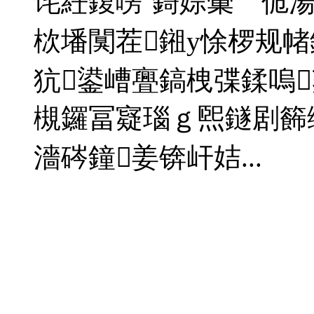
诧紝鍑嗙‘鎶婃彙宀佹
栨墦闃茬鎺у悇椤规
犺鍙嶆亹鎬栧弽鍒嗚
槻鑼冨寲瑙ｇ煕鐩剧籂
濇硶鐘姜锛屽姞...