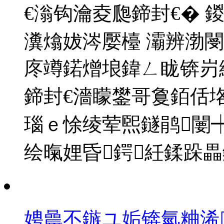
€滃钩瀹夌瓟鍗封€� 
瀵熻妭涔嬮檯 灞辨渤閿
庝竴鍩熷埌鍏ㄥ眬锛岃
鍗封€濇矇鐢哥敻銆佸垎
瑙ｅ悇绫荤煕鐩鹃闄
绘暣娌昏鍔紝鍒跺畾
娉曟不鏃ユ姤锛氫粬浠