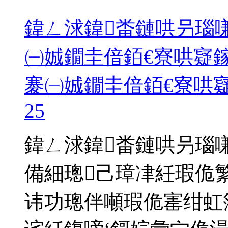
鍏ㄥ浗鍏畨鏈哄叧瑙嗛
㈠娍鐗圭偣銆€寮哄寲鎵
褰㈠娍鐗圭偣銆€寮哄
25
鍏ㄥ浗鍏畨鏈哄叧瑙嗛
備細璁己璋冿紝瑕佹
讳功璁伴噸瑕佹寚绀虹