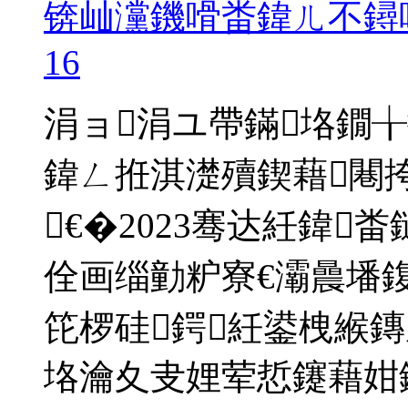
锛屾灙鐖嗗畨鍏ㄦ不鐞
16
涓ョ涓ユ帶鏋垎鐗
鍏ㄥ拰淇濋殰鍥藉闀
€�2023骞达紝鍏
佺画缁勭粐寮€灞曟墦
笓椤硅鍔紝鍙栧緱
垎瀹夊叏娌荤悊鑳藉姏