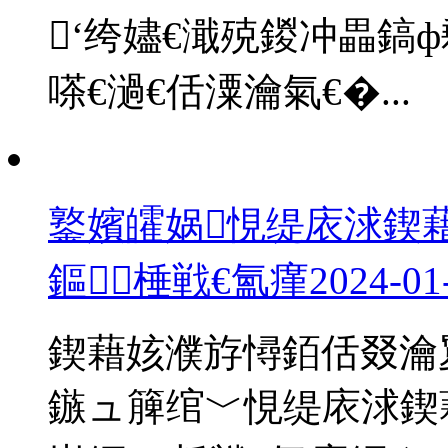
‘绔嬧€濈殑鍐冲畾鎬
嗏€濄€佸潥瀹氣€�...
鐜嬪皬娲悓缇庡浗鍥
鏂棰戦€氳瘽
2024-01
鍥藉姟濮斿憳銆佸叕瀹
鏃ュ簲绾﹀悓缇庡浗鍥