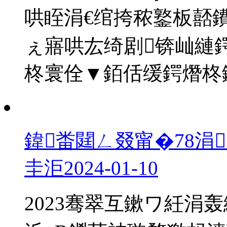
哄眰涓€绾挎秾鐜板嚭
ぇ寤哄厷绮剧锛屾縺
柊寰佺▼銆佸缓鍔熸柊鏃
鍏畨閮ㄥ叕甯�78涓
圭洰
2024-01-10
2023骞翠互鏉ワ紝涓