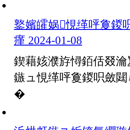
鐜嬪皬娲悓缂呯敻鍐
瘽
2024-01-08
鍥藉姟濮斿憳銆佸叕瀹
鏃ュ悓缂呯敻鍐呮斂閮
�