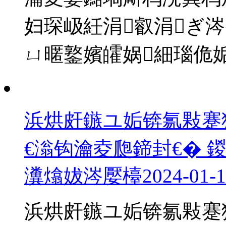
妇琛岋紝涓叡涓ぎ涔
ㄩ暱鐜嬪皬娲細瑙佹
浜烘皯鏃ユ姤锛氱敤蹇
€滃钩瀹夌瓟鍗封€� 
瀵熻妭涔嬮檯
2024-01-
浜烘皯鏃ユ姤锛氱敤蹇