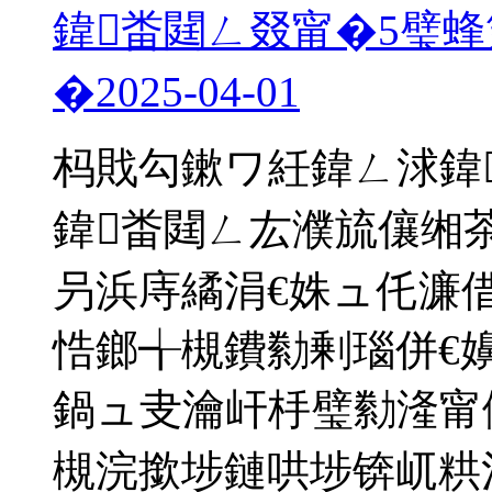
鍏畨閮ㄥ叕甯�5璧蜂
�
2025-04-01
杩戝勾鏉ワ紝鍏ㄥ浗鍏
鍏畨閮ㄥ厷濮旈儴缃茶
叧浜庤繘涓€姝ュ仛濂
悎鎯╅槻鐨勬剰瑙併€
鍋ュ叏瀹屽杽璧勬湰甯
槻浣撳埗鏈哄埗锛屼粠