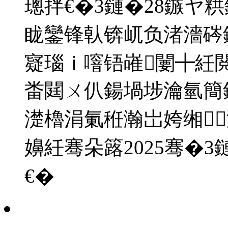
璁拌€�3鏈�28鏃ヤ
眬鑾锋倝锛屼负渚濇硶
寲瑙ｉ噾铻嶉闄╋紝
畨閮ㄨ仈鍚堝埗瀹氫簡
濋櫓涓氭秹瀚岀姱缃
嬶紝骞朵簬2025骞�
€�