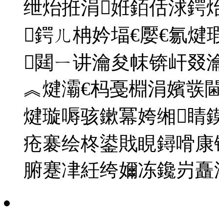
绁炲拰涓姙銆佸浗鍔
鍔ㄦ柟妗堛€嬮€氱煡
閮ㄧ讲瀹夋帓锛屽叕
︽煡灞€杩戞棩涓嬪彂
煡璇嗕骇鏉冪姱缃睛
疮褰绘柊鍙戝睍鐞嗗康
腑蹇冿紝绔嬭冻鑱岃矗浠