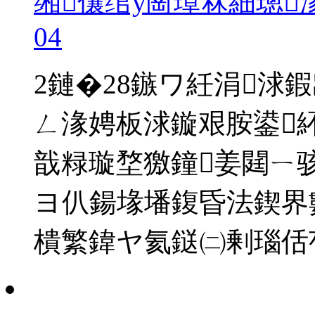
缃儴绾у崗璋冧細璁
04
2鏈�28鏃ワ紝涓浗
ㄥ湪娉板浗鏇艰胺鍙
戠粶璇堥獥鐘姜閮ㄧ
ヨ仈鍚堟墦鍑昏法鍥界
樻繁鍏ヤ氦鎹㈡剰瑙佸