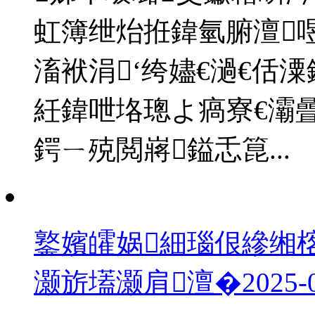
虹簿绁炲拰鍏氫腑澶
滀袱涓‘绔嬧€濄€佸
紝鍏呭垎璁よ瘑寮€灞
鍔ㄧ殑閲嶈鎰忎箟...
鐜嬪皬娲細瑙佷縿缃
灏旂壒灏肩澶�
2025-