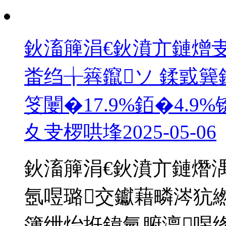
鈥滀簲涓€鈥濆亣鏈熷
畨绉╁簭鑹ソ 鍒戜簨
笅闄�17.9%銆�4.9
夊叏椤哄埄
2025-05-06
鈥滀簲涓€鈥濆亣鏈熸
氬喅璐交钀藉疄涔犺
簿绁炲拰鍏氫腑澶喅