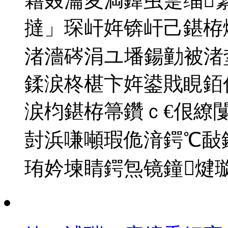
藉叕瀹夋満鍏虫寔缁
撻」琛屽姩锛屽己鍖栫
渚濇硶涓ユ墦鍚勭被渚
鍒涙柊椹卞姩鍙戝睍銆
涙枃鍖栫箒鑽ｃ€佷繚
尌浜嗛噸瑕佹湇鍔℃敮鎾
珛妗堜睛鍔炰镜鐘煡璇�