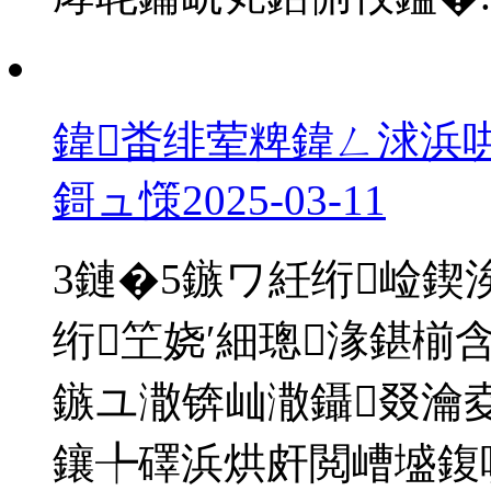
鍏畨绯荤粺鍏ㄥ浗浜
鎶ュ憡
2025-03-11
3鏈�5鏃ワ紝绗崄鍥
绗笁娆′細璁湪鍖椾
鏃ユ潵锛屾潵鑷叕瀹
鑲╄礋浜烘皯閲嶆墭鍑