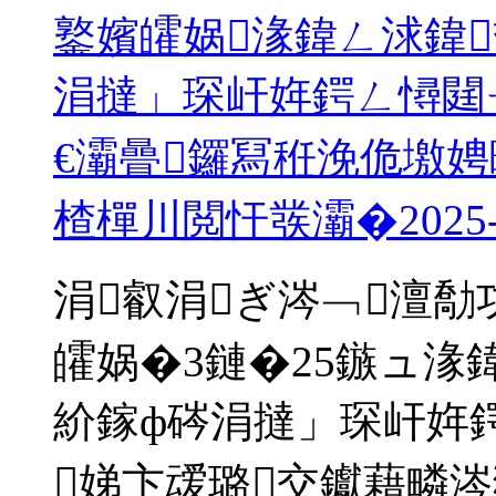
鐜嬪皬娲湪鍏ㄥ浗鍏
涓撻」琛屽姩鍔ㄥ憳閮
€灞曡鑼冩秹浼佹墽娉
楂樿川閲忓彂灞�
2025
涓叡涓ぎ涔﹁澶勪
皬娲�3鏈�25鏃ュ湪
紒鎵ф硶涓撻」琛屽姩
娣卞叆璐交钀藉疄