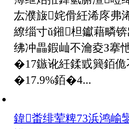
厷濮旇姹傦紝浠庝弗
繚缁寸ǔ鎺柦钀藉疄锛
绋冲畾鍜屾不瀹夌З搴忚
�17鏃讹紝鍒戜簨銆佹
�17.9%銆�4...
鍏畨绯荤粺73浜鸿崳