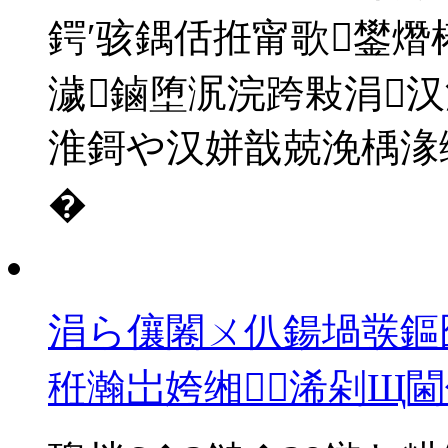
鍔′骇鍝佸拰甯歌鐢
濊鏀堕泦浣跨敤涓汉
淮鎶や汉姘戠兢浼楀湪
�
涓ら儴闂ㄨ仈鍚堝彂鏂
秹瀚岀姱缃浠剁Щ