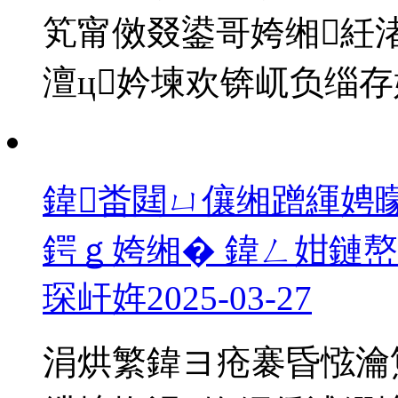
笂甯傚叕鍙哥姱缃紝
澶ц妗堜欢锛屼负缁存姢
鍏畨閮ㄩ儴缃蹭緷娉
鍔ｇ姱缃� 鍏ㄥ姏鏈
琛屽姩
2025-03-27
涓烘繁鍏ヨ疮褰昏惤瀹