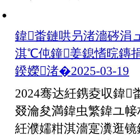
鍏畨鏈哄叧渚濇硶涓
淇℃伅鐘姜鎴愭晥鏄捐
鍨嬫渚�
2025-03-19
2024骞达紝鎸夌収鍏
叕瀹夋満鍏虫繁鍏ユ帹杩
紝濮嬬粓淇濇寔瀵逛镜