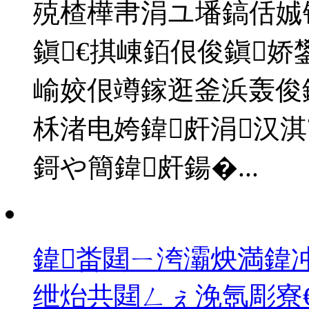
殑楂樺帇涓ユ墦鎬佸娍
鎭€掑崠銆佷俊鎭娇
崳姣佷竴鎵逛釜浜轰俊
柇渚电姱鍏皯涓汉
鎶や簡鍏皯鍚�...
鍏畨閮ㄧ洿灞炴満鍏
绁炲共閮ㄥぇ浼氬彫寮