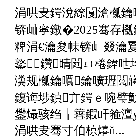
涓哄叏鍔涗繚闅滄槬鑰
锛屾寜鐓�2025骞存
粺涓€瀹夋帓锛屽叕瀹
鐜鑽睛閮ㄩ棬鍏
瀵规槬鑰曞鑰曠瓑閲
鍑诲埗鍞亣鍔ｅ啘璧
鐢熶骇绉╁簭鍜屽箍澶
涓哄叏骞寸伯椋熺ǔ...