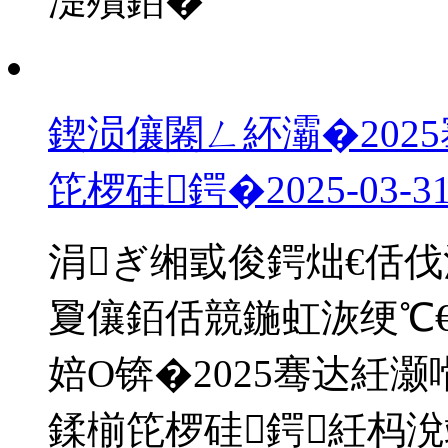
濋殰銆�
鍥涢儴闂ㄥ紑灞�202
笓椤硅鍔�
2025-03-3
涓ぎ缃戜俊鍔炪€佸
夐儴銆佸競鍦虹洃绠℃€
婄О锛�2025骞达紝
鍒椾笓椤硅鍔紝杩