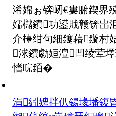
浠婂ぉ锛屻€婁腑鍥界
嬬櫧鐨功鍙戝竷锛岀
介檯绀句細鑳藉鏇村
浗鐨勮姮澶凹绫荤墿
愭晥銆�
涓紖娉拌仈鍚堟墦鍑