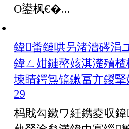
О鍙枫€�...
鍏畨鏈哄叧渚濇硶涓
鍏ㄥ姏鏈嶅姟淇濋殰楂樿
堜睛鍔炰镜鏉冨亣鍐掔姱
29
杩戝勾鏉ワ紝鎸夌収鍏