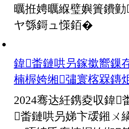
曞拰娉曞緥璧嬩簣鐨勭
ヤ綔鎶ュ憡銆�
鍏畨鏈哄叧鎵撳嚮鏁
楠楃姱缃彇寰楁槑鏄
2024骞达紝鎸夌収鍏
畨鏈哄叧娣卞叆鎺ㄨ