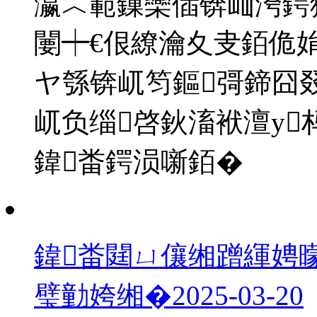
瀛︿範鏁欒偛锛屾洿鍔
闄┿€佷繚瀹夊叏銆佹
ヤ綔锛屼笉鏂彁鍗囧
屼负缁啓鈥滀袱澶у
鍏畨鍔涢噺銆�
鍏畨閮ㄩ儴缃蹭緷娉
璧勭姱缃�
2025-03-20