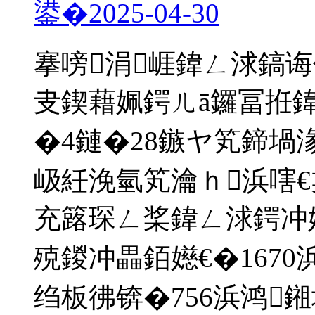
鍙�
2025-04-30
搴嗙涓崕鍏ㄥ浗鎬诲
叏鍥藉姵鍔ㄦā鑼冨拰
�4鏈�28鏃ヤ笂鍗堝
岋紝浼氫笂瀹ｈ浜嗐€
充簬琛ㄥ桨鍏ㄥ浗鍔冲
殑鍐冲畾銆嬨€�167
绉板彿锛�756浜鸿