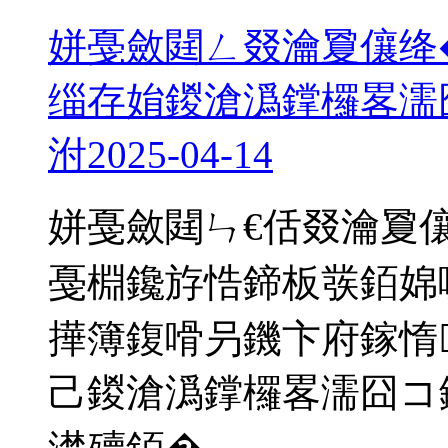
姘戞斂閮ㄥ叕瀹夐儴绛
缁存姢鍐滄潙鐣欏畧濡
泭
2025-04-14
姘戞斂閮ㄣ€佸叕瀹夐
戞棩鑱斿悎鍗板彂銆婂
撶簿鍑嗗叧鐖卞府鎵惰
己鍐滄潙鐣欏畧濡囧コ