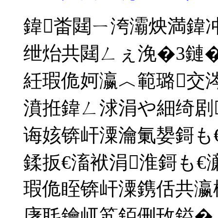
鍏畨閮ㄧ洿灞炴満鍏
绁炲共閮ㄥぇ浼�3鏈�
紝瑕佹妸瀛︿範璐交
濆拰鍏ㄥ浗涓や細绮剧
诲姟锛屽潥瀹氭嫢鎶も€
鍒扳€滀袱涓淮鎶も€
瑕佹眰锛屽潥鎸佸共瀛
庨毦鑰屼笂銆侀攼鎰�..