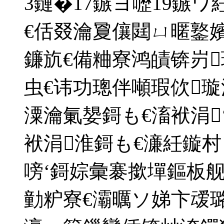
3鏈�17鏃ヨ嚦19鏃
€佸叕瀹夐儴閮ㄩ暱鐜
鐮斻€備粬寮鸿皟锛岃
虫€讳功璁伴噸瑕佽
潥瀹氭嫢鎶も€滀袱涓
袱涓淮鎶も€濓紝鏇
嗙‘鎶婃彙褰撳墠鏂板
勭粐寮€灞曞ソ娣卞叆璐