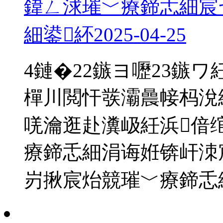
鍏ㄥ浗璀﹀療鍗忎細宸
細鍙紑
2025-04-25
4鏈�22鏃ヨ嚦23鏃
樿川閲忓彂灞曟帹杩涗
唴瀹逛赴瀵岋紝浜偣
療鍗忎細涓诲姙锛屽洓
岃揪宸炲競璀﹀療鍗忎