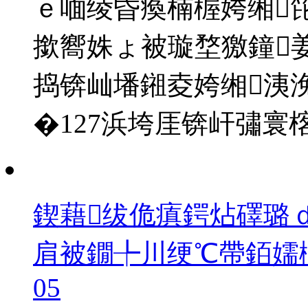
ｅ喕绫昏瘓楠楃姱缃
撳嚮姝ょ被璇堥獥鐘姜
捣锛屾墦鎺夌姱缃洟浼
�127浜垮厓锛屽彇寰
鍥藉绂佹瘨鍔炶礋璐
肩被鐗╄川绠℃帶銆嬬
05