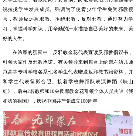
说拉拢学生发展成员。强调为了使青少年学生免受邪教侵
害，教师应远离邪教、拒绝邪教，反对邪教，通过努力学
习，掌握科学知识，用辛勤的汗水描绘自己美好的未来、美
好的人生。
在浓厚的氛围中，反邪教金花代表宣读反邪教倡议书，
引领大家作反邪教承诺。有关领导来到舞台上给崇左幼儿师
范高等专科学校各系七名学生代表赠送反邪教书籍资料，并
和学生代表留影合照。接着学校舞蹈队表演舞蹈《映山
红》，
后
由2名教师和10朵反邪教金花引领全体人员共唱《我
和我的祖国》，庆祝中国共产党成立100周年。