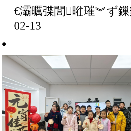
€灞曞弽閭暀璀︾ず
02-13