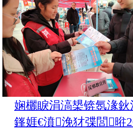
娴欐睙涓滈槼锛氬湪鈥
鎽娾€濆浼犲弽閭暀
2