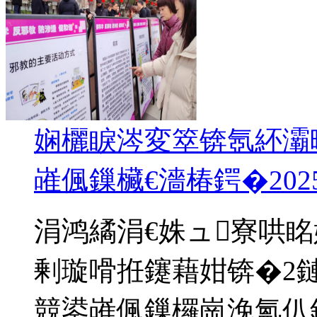
娴欐睙涔変箤锛氬紑灞曗
嶉偑鏁欌€濇椿鍔�
202
涓鸿繘涓€姝ュ寮哄眳
剰璇嗗拰鑳藉姏锛�2
競鍙嶉偑鏁欏崗浼氳仈