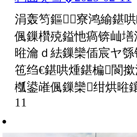
涓轰笉鏂寮鸿緰鍖哄
偑鏁欑殑鎰忚瘑锛屾墡
暀瀹ｄ紶鏁欒偛宸ヤ綔
竾绉€鍖哄煄鍖楄閬撳
槬鍙嶉偑鏁欒绀烘暀
11