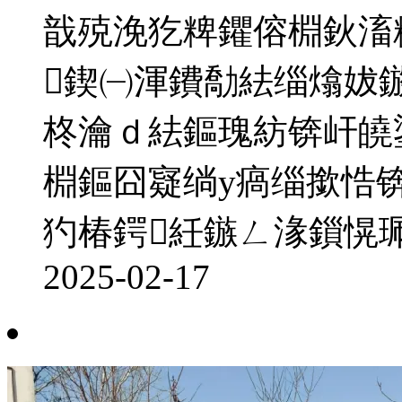
戠殑浼犵粺鑺傛棩鈥滀
鍥㈠渾鐨勪紶缁熻妭
柊瀹ｄ紶鏂瑰紡锛屽皢
棩鏂囧寲绱у瘑缁撳悎
犳椿鍔紝鏃ㄥ湪鎻愰珮
2025-02-17