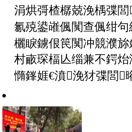
涓烘彁楂樼兢浼楀弽閭
氱殑鍙嶉偑闃查偑绀句
欐睙鐪佷笢闃冲競濮旀
村畞琛楅亾缁兼不鍔炲
憜鎽娾€濆浼犲弽閭