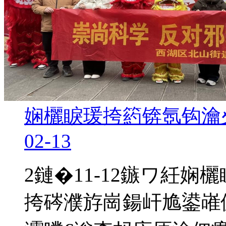
娴欐睙瑗挎箹锛氬钩瀹夊
02-13
2鏈�11-12鏃ワ紝
挎硶濮斿崗鍚屽尯鍙嶉