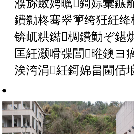
濮旀斂娉曞鎶婃彙鏃
鐨勬柊骞翠箰绔狅紝绛
锛屼粠鐑椆鐨勭ぞ鍖
匡紝灏嗗弽閭暀鐭ヨ
涘洿涓紝鎶婂畠閫佸