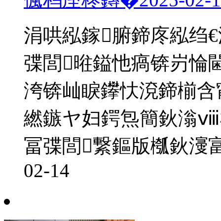
涓哄紭鎵腑鍗庝紭绉
弽閭暀鎰忚瘑锛岃惀
洿锛屾睙鑻忕渷鍗椾含
繎鏃ヤ妇鍔炰簡鈥滃ⅷ
冨弽閭繋鏂版槬鈥濅
02-14