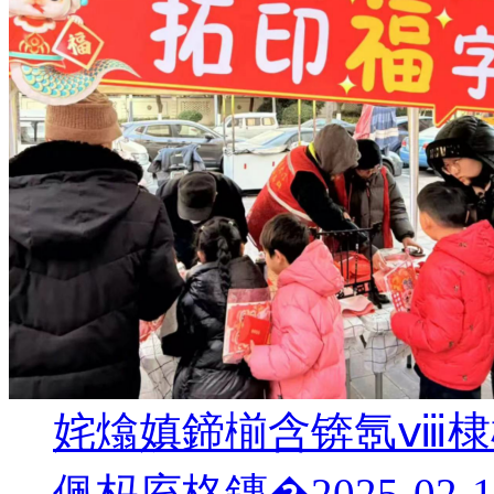
姹熻嫃鍗椾含锛氬ⅷ棣
偑杩庢柊鏄�
2025-02-