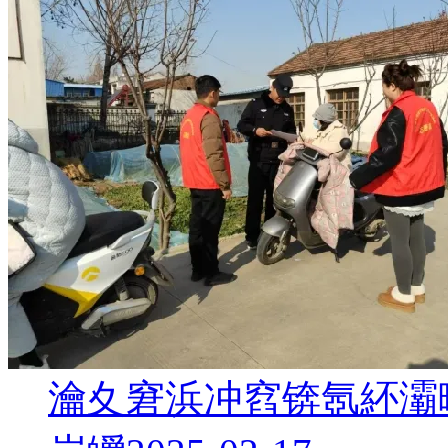
瀹夊窘浜冲窞锛氬紑灞