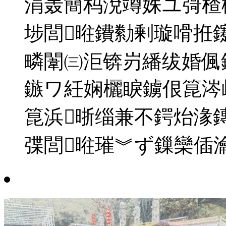
涓轰簡杩涗竴姝ユ彁楂
埗閭暀鐨勬剰璇嗗拰
疄闈㈢洰锛岃繙绂婚偑
鏃ワ紝娴欐睙鐪佷箟涔
箟浜晣缁兼不鍔炲湪
弽閭暀璀︾ず鏁欒偛