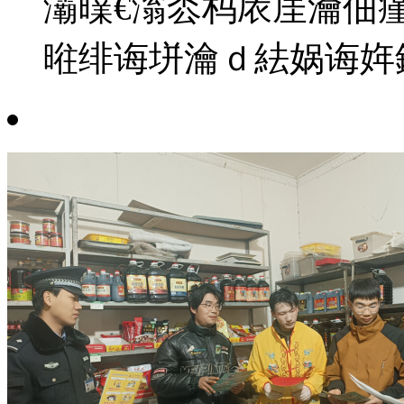
灞曗€滃枩杩庡厓瀹佃
暀绯诲垪瀹ｄ紶娲诲姩