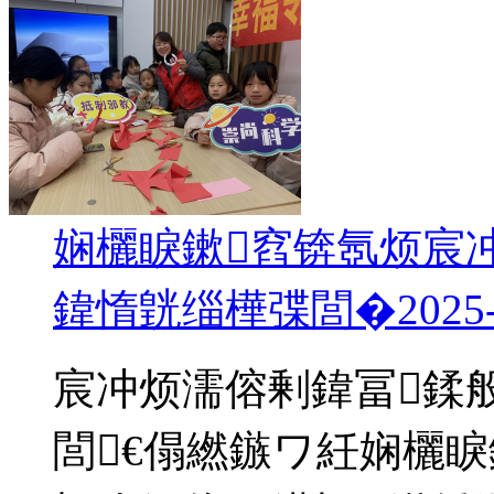
娴欐睙鏉窞锛氬烦宸
鍏惰皝缁樺弽閭�
2025
宸冲烦濡傛剰鍏冨鍒
閭€傝繎鏃ワ紝娴欐