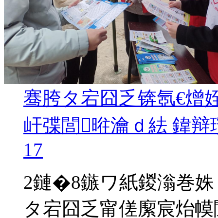
骞胯タ宕囧乏锛氬€熷
屽弽閭暀瀹ｄ紶 鍏
17
2鏈�8鏃ワ紙鍐滃巻
タ宕囧乏甯傞緳宸炲幙