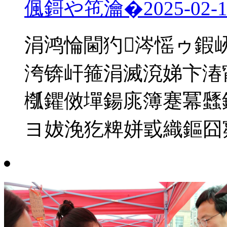
偑鎶や竾瀹�
2025-02-
涓鸿惀閫犳涔愮ゥ鍜
洿锛屽箍涓滅渷娣卞湷
槬鑺傚墠鍚庣簿蹇冪瓥
ヨ妭浼犵粺姘戜織鏂囧