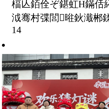
楅亾銆佺ぞ鍖虹Н鏋佸
泧骞村弽閭暀鈥濈郴
14