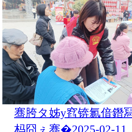
骞胯タ姊у窞锛氱偣鐕
杩囧ぇ骞�
2025-02-11