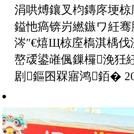
涓哄煿鑲叉枃鏄庝埂椋
鎰忚瘑锛岃繎鏃ワ紝骞
涔″€熺Щ椋庢槗淇楀
嶅叆鍙嶉偑鏁欏浼狅
剧鏂囨槑寤鸿銆�
2