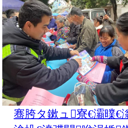
骞胯タ鏉ュ寮€灞曗€