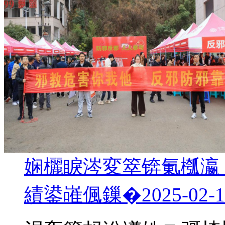
娴欐睙涔変箤锛氭槬瀛
績鍙嶉偑鏁�
2025-02-