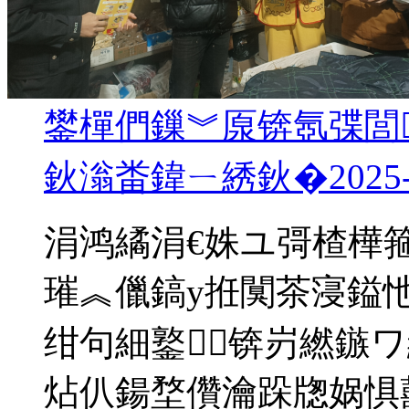
鐢樿們鏁︾厡锛氬弽閭
鈥滃畨鍏ㄧ綉鈥�
2025
涓鸿繘涓€姝ユ彁楂樺箍
璀︽儠鎬у拰闃茶寖鎰
绀句細鐜锛岃繎鏃
炶仈鍚堥儹瀹跺牎娲惧