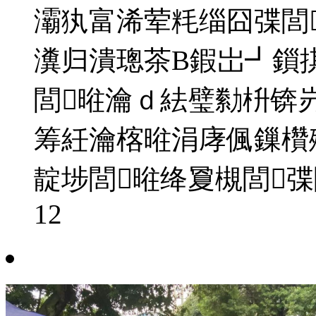
灞犱富浠荤粍缁囧弽閭
瀵归潰璁茶В鍜岀┛鎻
閭暀瀹ｄ紶璧勬枡锛
筹紝瀹楁暀涓庨偑鏁欑
靛埗閭暀绛夐槻閭弽
12