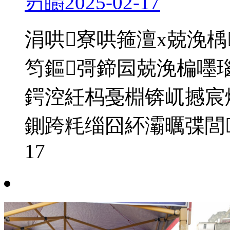
岃皭
2025-02-17
涓哄寮哄箍澶х兢浼楀
笉鏂彁鍗囩兢浼楄嚜
鍔涳紝杩戞棩锛屼撼宸
鍘跨粍缁囧紑灞曞弽閭
17