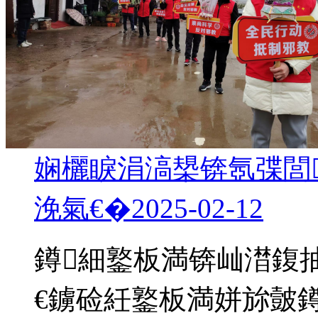
娴欐睙涓滈槼锛氬弽閭
浼氣€�
2025-02-12
鐏細鐜板満锛屾澘鍑抽
€鐪硷紝鐜板満姘旀皼