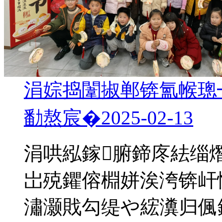
涓婃捣闈掓郸锛氳帿璁
勫熬宸�
2025-02-13
涓哄紭鎵腑鍗庝紶缁
岀殑鑺傛棩姘涘洿锛屽
潚灏戝勾缇や綋瀵归偑