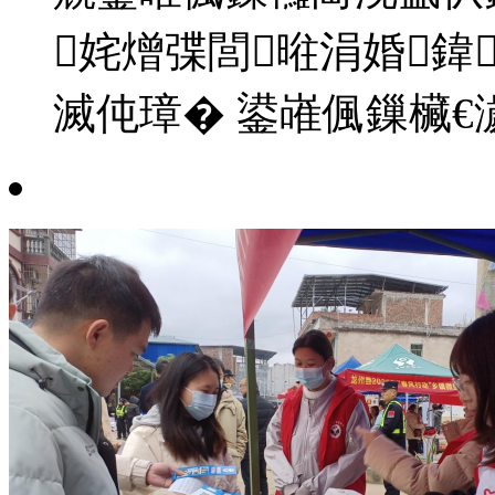
姹熷弽閭暀涓婚鍏
滅伅璋� 鍙嶉偑鏁欌€