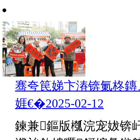
骞夸笢娣卞湷锛氭柊鏄
娾€�
2025-02-12
鍊兼鏂版槬浣宠妭锛