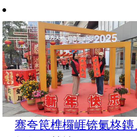
骞夸笢榫欏崕锛氭柊鏄