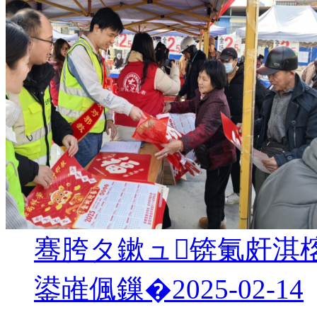
骞胯タ鏉ュ锛氭皯淇楁
鍙嶉偑鏁�
2025-02-14