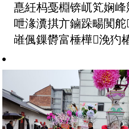
嗭紝杩戞棩锛屼笂娴峰
呭湪瀵掑亣鏀跺畼闃舵
嶉偑鏁欎富棰樺浼犳