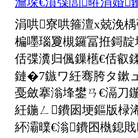
瀹垛€濆弽閭暀涓婚
涓哄寮哄箍澶х兢浼
楄嚜瑙夐槻鑼冨拰鎶靛埗
佸弽瀵归偑鏁欍€佸叡
鏈�7鏃ワ紝骞胯タ鏉
戞斂搴滃埄鐢ㄢ€滆刀
紝鍦ㄥ鐨囦埂鏂版椂
紑灞曗€滃鐨囨槸鎴戝