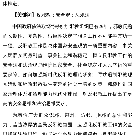
体推进。
【关键词】
反邪教；安全观；法规观
中国政府依法取缔“法轮功”邪教组织已有26年，邪教问题
的长期性、复杂性、艰巨性决定了相关工作不可能毕其功于
一役。反邪教工作是总体国家安全观的一项重要内容，事关
人民群众切身利益，事关社会和谐稳定，树立反邪教工作的
安全观和法治观是维护国家安全、社会稳定和人民幸福的重
要保障。如何加强新时代反邪教理论研究，寻求遏制邪教现
实活动和铲除邪教滋生蔓延的社会土壤的对策，积极推进国
家治理体系和治理能力现代化建设，对反邪教工作提出了更
高的安全思维和法治思维要求。
为增强广大群众识邪、辨邪、防邪、拒邪的意识和能
力，营造浓厚的全民反邪教氛围，应强化反邪教工作的安全
思维和法治思维，动员社会各界力量积极参与反邪教斗争，