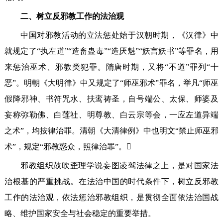
二、树立反邪教工作的法治观
中国对邪教活动的立法惩处始于汉朝时期，《汉律》中
就规定了“执左道”“造畜蛊毒”“造厌魅”“妖言妖书”等罪名，用
来惩治巫术、邪教类犯罪。隋唐时期，又将“不道”罪列“十
恶”。明朝《大明律》中又规定了“师巫邪术”罪名，举凡“师巫
假降邪神、书符咒水、扶鸾祷圣，自号端公、太保、师婆及
妄称弥勒佛、白莲社、明尊教、白云宗等会，一应左道异端
之术”，均按律治罪。清朝《大清律例》中也明文“禁止师巫邪
术”，规定“邪教惑众，照律治罪”。
邪教组织鼓吹歪理学说妄图凌驾法律之上，是对国家法
治根基的严重挑战。在法治中国的时代条件下，树立反邪教
工作的法治观，依法惩治邪教组织，是贯彻全面依法治国战
略、维护国家安全与社会稳定的重要举措。