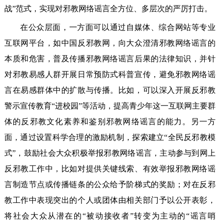
战”范式，实现对邪教网络谣言全方位、多层次的严厉打击。
在公众层面，一方面可以通过自媒体、综合网站等专业
互联网平台，如中国反邪教网，向大众澄清邪教网络谣言的
本质和危害，普及传播邪教网络谣言后果的法律知识，并针
对邪教易感人群开展日常预防式科普宣传，避免邪教网络谣
言在易感群体中的扩散与传播。比如，可以深入开展反邪教
警示宣传教育“进校园”等活动，提高青少年这一互联网主要群
体的反邪教文化素养和鉴别邪教网络谣言的能力。另一方
面，通过设置科学合理的激励机制，探索建立“全民反邪教模
式”，鼓励社会大众积极举报邪教网络谣言，主动参与到网上
反邪教工作中，比如对提供关键线索、有效举报邪教网络谣
言制造节点或传播链条的公众给予阶梯式的奖励；对在反邪
教工作中表现突出的个人或团体由相关部门予以公开表彰，
将社会大众从潜在的“被动接收者”转变为主动的“谣言哨