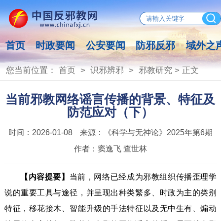
首页
时政要闻
公安要闻
防邪反邪
域外之
您当前位置：
首页
>
识邪辨邪
>
邪教研究
> 正文
当前邪教网络谣言传播的背景、特征及
防范应对（下）
时间：
2026-01-08
来源：
《科学与无神论》2025年第6期
作者：
窦逸飞 查世林
【内容提要】
当前，网络已经成为邪教组织传播歪理学
说的重要工具与途径，并呈现出种类繁多、时政为主的类别
特征，移花接木、智能升级的手法特征以及无中生有、煽动