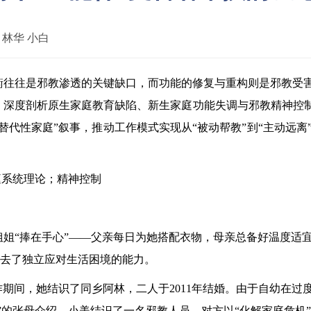
：
林华 小白
往往是邪教渗透的关键缺口，而功能的修复与重构则是邪教受害
深度剖析原生家庭教育缺陷、新生家庭功能失调与邪教精神控制之
替代性家庭”叙事，推动工作模式实现从“被动帮教”到“主动远
庭系统理论；精神控制
与姐姐“捧在手心”——父亲每日为她搭配衣物，母亲总备好温度
失去了独立应对生活困境的能力。
工作期间，她结识了同乡阿林，二人于2011年结婚。由于自幼在
神”的张母介绍，小美结识了一名邪教人员。对方以“化解家庭危