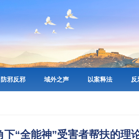
防邪反邪
域外之声
以案释法
反
角下“全能神”受害者帮扶的理