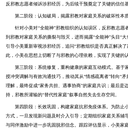
反邪教志愿者倾诉涉邪经历，为后续干预奠定了关键的信任基
第二阶段：认知破局，揭露邪教对家庭关系的破坏性本
针对小美对“全能神”邪教组织的认知误区，反邪教志愿者
到邪教对家庭关系的撕裂与毁灭，进而揭露“全能神”头目“大
引导小美重新审视涉邪经历，追问“邪教组织是否真正解决了
此，小美在思想上切断了与邪教的心理依赖，实现了关键的
第三阶段：系统修复，重构健康的家庭互动模式。基于家
授冲突调解与有效沟通技巧，推动其从“情感疏离者”转向“
理解，最终促成“家务共担、遇事协商”的家庭共识；最后是
持，邪教所灌输的“替代性家庭”叙事自然失去生存空间。
第四阶段：长效巩固，构建家庭抗邪免疫体系。为防止
方式，一旦发现新问题及时介入引导；定期组织家庭关系辅导
与同伴激励中进一步巩固脱邪信念。跟踪评估显示，小美家庭