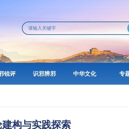
邪锐评
识邪辨邪
中华文化
专
论建构与实践探索