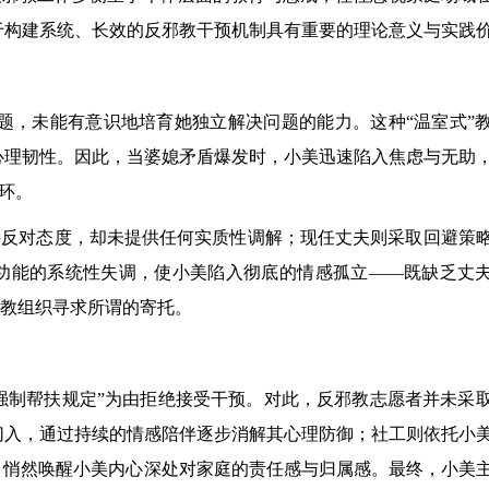
于构建系统、长效的反邪教干预机制具有重要的理论意义与实践
难题，未能有意识地培育她独立解决问题的能力。这种“温室式”
心理韧性。因此，当婆媳矛盾爆发时，小美迅速陷入焦虑与无助
环。
仅持反对态度，却未提供任何实质性调解；现任丈夫则采取回避策
庭功能的系统性失调，使小美陷入彻底的情感孤立——既缺乏丈
邪教组织寻求所谓的寄托。
强制帮扶规定”为由拒绝接受干预。对此，反邪教志愿者并未采
切入，通过持续的情感陪伴逐步消解其心理防御；社工则依托小
，悄然唤醒小美内心深处对家庭的责任感与归属感。最终，小美