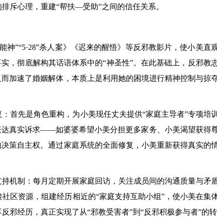
排斥心理，重建“帮扶—受助”之间的信任关系。
神”“5·28”杀人案》《迟来的醒悟》等反邪教影片，使小美直
事实，彻底解构其话语体系中的“神圣性”。在此基础上，反邪教
反而加速了婚姻解体，本质上是利用她的困境进行精神控制与掠
：首先是角色重构，为小美现任丈夫提供“家庭主导者”专项培
表达真实诉求——如婆婆希望小美分担更多家务、小美渴望获得
的决策自主权。通过家庭系统的全面修复，小美重新获得真实的
支持机制：每月定期开展家庭回访，关注成员间的沟通质量与矛
社区资源，组建经历相近的“家庭支持互助小组”，使小美在集
邪经历，真正实现了从“邪教受害者”到“反邪积极参与者”的