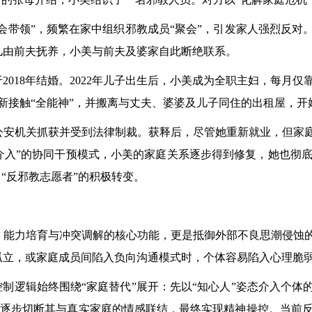
会带领”，频繁在家中组织邪教成员“聚会”，引发家人强烈反对。
儿由前夫抚养，小美与前夫及婆家自此断绝联系。
2018年结婚。2022年儿子出生后，小美成为全职主妇，每月
新接触“全能神”，并搬离与丈夫、婆婆及儿子同住的出租屋，开
被公安机关抓获并受到法律制裁。获释后，尽管她重新就业，但家
介入”的协同干预模式，小美的家庭关系逐步得到修复，她也彻
“反邪教志愿者”的积极转变。
能力培育与冲突调解的核心功能，更是抵御外部不良思潮侵蚀的
孤立，或家庭成员间陷入负向沟通模式时，个体容易陷入心理脆
控制逻辑始终围绕“家庭替代”展开：先以“知心人”姿态介入个体
庭”，逐步切断其与真实家庭的情感联结，最终实现精神操控。当