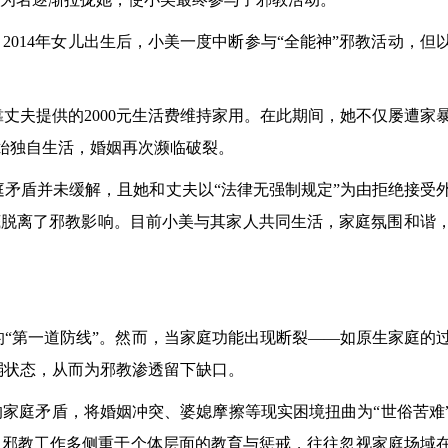
2014年女儿出生后，小美一度中断参与“全能神”邪教活动，但
仅靠丈夫提供的2000元生活费维持家用。在此期间，她不仅屡遭家
始独自生活，婚姻再次濒临破裂。
庭矛盾并未缓解，且她和丈夫以“法律无强制规定”为由拒绝接受
底脱离了邪教影响。目前小美与其家人共同生活，家庭氛围和谐
“第一道防线”。然而，当家庭功能出现断裂——如原生家庭的
弱状态，从而为邪教渗透留下缺口。
的家庭矛盾，将婚姻冲突、婆媳摩擦等现实困境扭曲为“世俗苦难
前反邪教工作多侧重于个体层面的教育与惩戒，往往忽视家庭场域