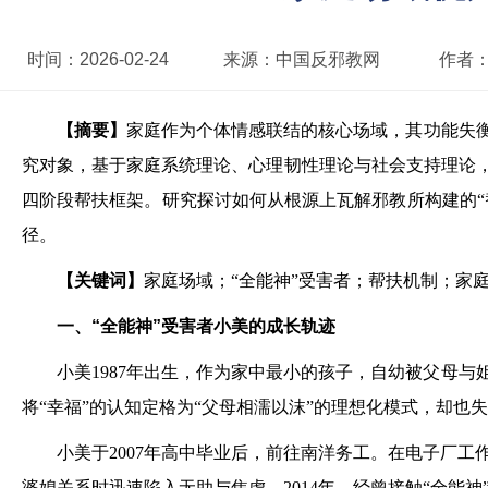
时间：
2026-02-24
来源：
中国反邪教网
作者
【摘要】
家庭作为个体情感联结的核心场域，其功能失衡
究对象，基于家庭系统理论、心理韧性理论与社会支持理论，
四阶段帮扶框架。研究探讨如何从根源上瓦解邪教所构建的“
径。
【关键词】
家庭场域；“全能神”受害者；帮扶机制；家
一、“全能神”受害者小美的成长轨迹
小美1987年出生，作为家中最小的孩子，自幼被父母
将“幸福”的认知定格为“父母相濡以沫”的理想化模式，却也
小美于2007年高中毕业后，前往南洋务工。在电子厂
婆媳关系时迅速陷入无助与焦虑。2014年，经曾接触“全能