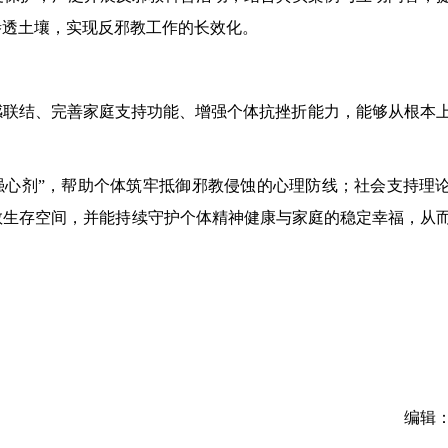
渗透土壤，实现反邪教工作的长效化。
感联结、完善家庭支持功能、增强个体抗挫折能力，能够从根本
强心剂”，帮助个体筑牢抵御邪教侵蚀的心理防线；社会支持理
教生存空间，并能持续守护个体精神健康与家庭的稳定幸福，从
编辑