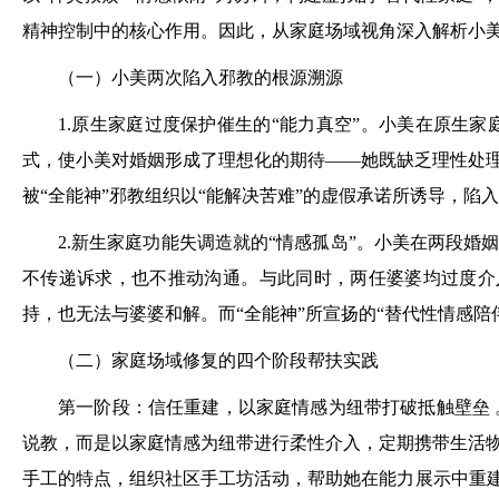
精神控制中的核心作用。因此，从家庭场域视角深入解析小
（一）小美两次陷入邪教的根源溯源
1.原生家庭过度保护催生的“能力真空”。小美在原生
式，使小美对婚姻形成了理想化的期待——她既缺乏理性处
被“全能神”邪教组织以“能解决苦难”的虚假承诺所诱导，陷
2.新生家庭功能失调造就的“情感孤岛”。小美在两段
不传递诉求，也不推动沟通。与此同时，两任婆婆均过度介
持，也无法与婆婆和解。而“全能神”所宣扬的“替代性情感
（二）家庭场域修复的四个阶段帮扶实践
第一阶段：信任重建，以家庭情感为纽带打破抵触壁垒 
说教，而是以家庭情感为纽带进行柔性介入，定期携带生活
手工的特点，组织社区手工坊活动，帮助她在能力展示中重建