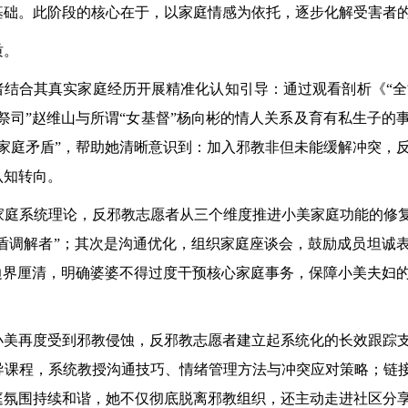
础。此阶段的核心在于，以家庭情感为依托，逐步化解受害者的
质。
结合其真实家庭经历开展精准化认知引导：通过观看剖析《“全能
祭司”赵维山与所谓“女基督”杨向彬的情人关系及育有私生子的
家庭矛盾”，帮助她清晰意识到：加入邪教非但未能缓解冲突，
认知转向。
庭系统理论，反邪教志愿者从三个维度推进小美家庭功能的修复
矛盾调解者”；其次是沟通优化，组织家庭座谈会，鼓励成员坦诚
边界厘清，明确婆婆不得过度干预核心家庭事务，保障小美夫妇
小美再度受到邪教侵蚀，反邪教志愿者建立起系统化的长效跟踪
课程，系统教授沟通技巧、情绪管理方法与冲突应对策略；链接
氛围持续和谐，她不仅彻底脱离邪教组织，还主动走进社区分享反