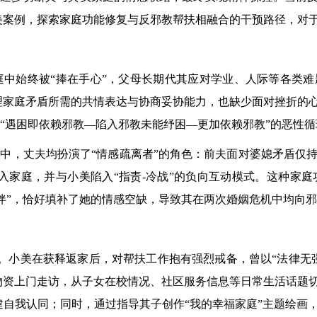
美案例，探索家庭功能修复与反邪教帮扶相融合的干预路径，对
家庭中始终被“捧在手心”，父母长期代其应对学业、人际等各类
理家庭矛盾所需的共情表达与协商妥协能力，也缺少面对挫折的
入“遇困即依赖邪教—陷入邪教未能纾困—更加依赖邪教”的恶性循
婚姻中，丈夫均扮演了“情感疏离者”的角色：前夫面对婆媳矛盾
入家庭，并与小美陷入“指责-冷战”的负向互动模式。这种家
陪伴”，恰好填补了她的情感空缺，导致其在两次婚姻危机中均向
。小美在获释返家后，对帮扶工作抱有强烈戒备，曾以“法律无
物资上门走访，从子女在校情况、社区服务信息等日常生活话题
自我认同；同时，通过指导其子创作“我的幸福家庭”主题绘画