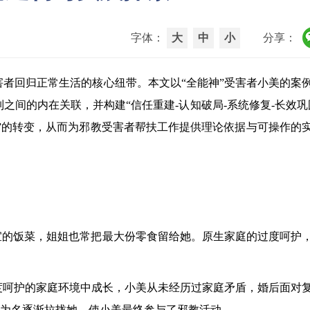
字体：
大
中
小
分享：
者回归正常生活的核心纽带。本文以“全能神”受害者小美的案
间的内在关联，并构建“信任重建-认知破局-系统修复-长效巩
离”的转变，从而为邪教受害者帮扶工作提供理论依据与可操作的
适宜的饭菜，姐姐也常把最大份零食留给她。原生家庭的过度呵护
过度呵护的家庭环境中成长，小美从未经历过家庭矛盾，婚后面对
机”为名逐渐拉拢她，使小美最终参与了邪教活动。