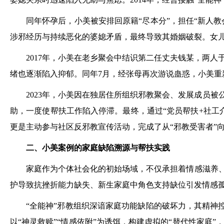
同年怀孕后，小美被安排回原籍“尽本分”，担任“新人教
涉邪经历与持续恶化的婆媳矛盾，最终导致其婚姻破裂。女
2017年，小美在老乡聚会中结识第二任丈夫钱某，两人于
绪也逐渐陷入抑郁。同年7月，经张母再次游说蛊惑，小美重
2023年，小美因在独居住所组织邪教聚会、发展成员
助，一度使帮扶工作陷入停滞。最终，通过“党员帮扶+社工
更是主动参与社区反邪教宣传活动，完成了从“邪教受害者”向
二、小美案例的家庭缺陷溯源与帮扶实践
家庭作为个体社会化的初始场域，不仅承担着情感滋养、
护导致抗挫折能力缺失、新生家庭中角色支持缺位引发情感
“全能神”邪教组织深谙家庭功能缺陷的破坏力，其精神
以“神灵救赎”“情感依附”为诱饵，构建虚拟的“替代性家