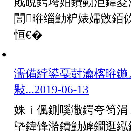
戝睍鍔垮姏鐨勭洰鍏夌
閭暀缁勭粐婊嬬敓銆
恒€�
濡備綍鍙戞尌瀹楁暀鍦
敤...
2019-06-13
姝ｉ偑鍘嗘潵鍔夸笉涓
墍鍏锋湁鐨勭嫭鐗逛紭