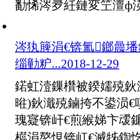
勫悕涔夛紝鏈変笁澶ф
涔犱簲涓€锛氳鎯曟墦
缁勭粐...
2018-12-29
鍩虹潱鏁欑被鍨嬬殑鈥滅
暀)鈥濈殑鏀挎不鍙涢€
瑰寲锛屽€煎緱娣卞叆
櫙涓嶅悓锛屸€滅牬鍧忔