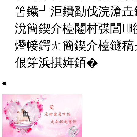
笘鐬╃洰鐨勫伐浣滄垚
涗簡鍥介檯闂村弽閭
熸帹鍔ㄤ簡鍥介檯鐩稿
佷笌浜掑姩銆�