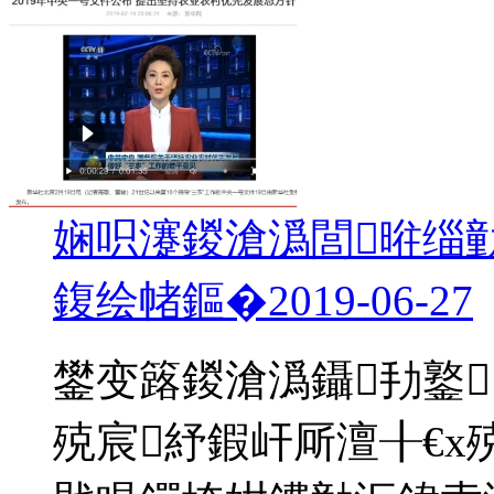
娴呮瀽鍐滄潙閭暀缁
鍑绘帾鏂�
2019-06-27
鐢变簬鍐滄潙鑷劧鐜
殑宸紓鍜屽厛澶╂€