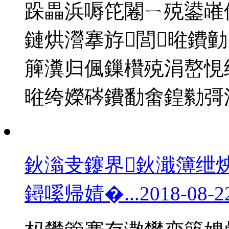
跺畾浜嗕笓闂ㄧ殑鍙嶉
鏈烘瀯搴斿閭暀鐨勭
簲瀵归偑鏁欑殑涓嶅悓
暀绔嬫硶鐨勫畬鍠勬彁
鈥滃叏鑳界鈥濈簿绁
鐞嗘帰婧�...
2018-08-2