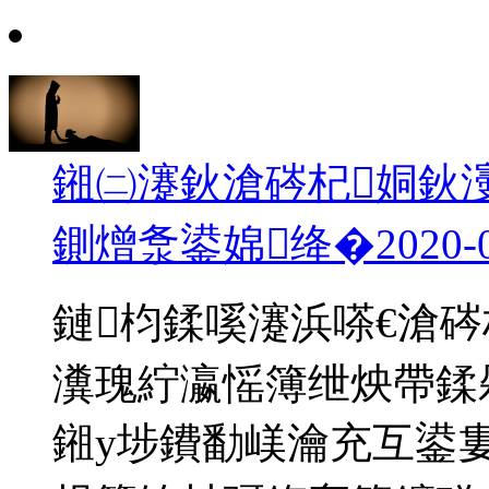
鎺㈡瀽鈥滄硶杞姛鈥
鍘熷洜鍙婂绛�
2020-
鏈枃鍒嗘瀽浜嗏€滄硶
瀵瑰紵瀛愮簿绁炴帶鍒
鎺у埗鐨勫嵄瀹充互鍙