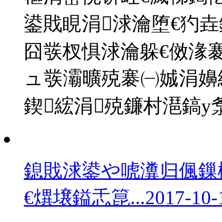
鍙戝睍涓浗瀹堕€犳
囧彂杈惧浗瀹躲€傚湪
ュ彂灞曠殑褰㈠娍涓嬶
鍥綋涓殑鐮村潖鎬у
鎴戝浗鍙や唬瀵归偑鏁
€熼壌鎰忎箟...
2017-10-