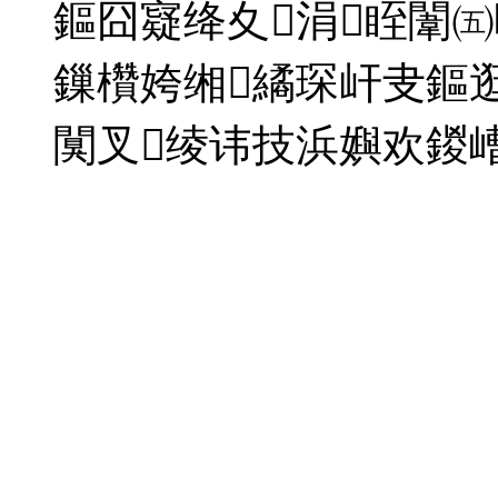
鏂囧寲绛夊涓眰闈
鏁欑姱缃繘琛屽叏鏂
闃叉绫讳技浜嬩欢鍐