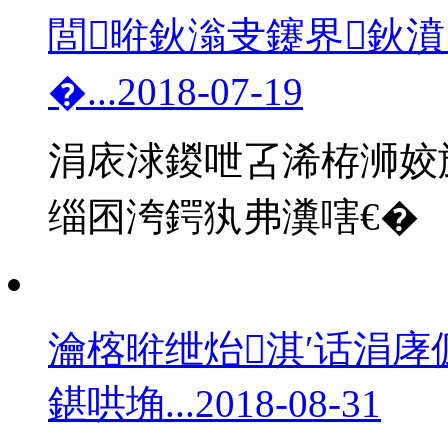
閭暀鈥滃叏鑳界鈥
�...
2018-07-19
涓庡浗鍐呭叾浠栫浉姣
缁囨洿鍔犱弗瀵嗐€�
瀹楁暀绁炲淇′话涓庨
鍖哄埆...
2018-08-31