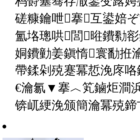
杩欎簺骞存潵鐢变簬娉
磋糠鑰呭搴互鍙婄
氳垎璁哄閭暀鐨勬
姛鐨勭姜鎭惰寰勫拰
帶鍒剁殑蹇冪悊浼庝咯
€瀹氱▼搴︿笂鏀炬澗
锛屼綆浼颁簡瀹冪殑鍗