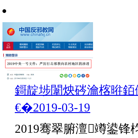
鎶靛埗闈炴硶瀹楁暀銆
€�
2019-03-19
2019骞翠腑澶竴鍙