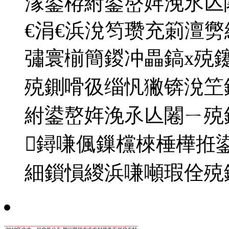
湪鍙栫紨鍙嶅姩浼氶亾
€涓€浜涗笉瓒充箣澶
彇寰椾簡鍐冲畾鎬х殑
殑鍘嗗彶缁忛獙锛涗笁
紨鍙嶅姩浼氶亾闂ㄧ殑
鐞嗛偑鏁欓棶棰樺拰
細鎻愪緵浜嗛噸瑕佺殑