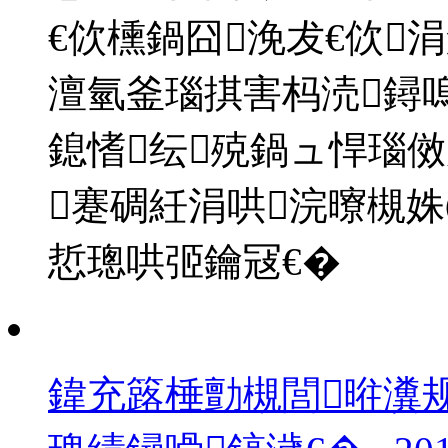
€佽櫄鍋囧浼犮€佽
澶氫釜瑙掑害杩涜鐞
鎴愭纭殑鍋ュ悍瑙傚
蹇碉紝涓哄浣曢槻
悊璁哄弬鑰冦€�
鍏充簬棰勯槻閭暀瀵