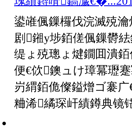
瑰績鐞嗗鎬濊€�...
20
鍙嶉偑鏁欏伐浣滅殑瀹
剧鎺у埗銆傞偑鏁欎紶
缇ょ殑璁ょ煡鐗囬潰銆
便€佽鐭ュけ璋冪瓑
岃緭銆佹儏鎰熷ゴ褰广
粬浠繘琛屽績鐏典镜