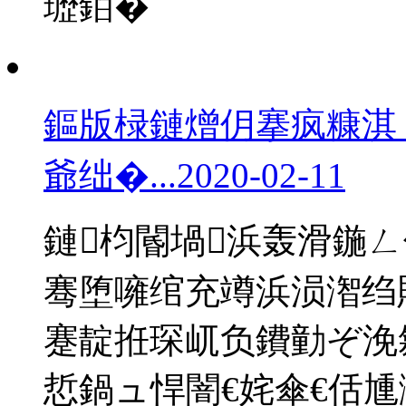
瓑銆�
鏂版椂鏈熷仴搴疯糠淇
爺绌�...
2020-02-11
鏈枃閽堝浜轰滑鍦
骞堕噰绾充竴浜涢潪绉
蹇靛拰琛屼负鐨勭ぞ浼
悊鍋ュ悍闇€姹傘€佸