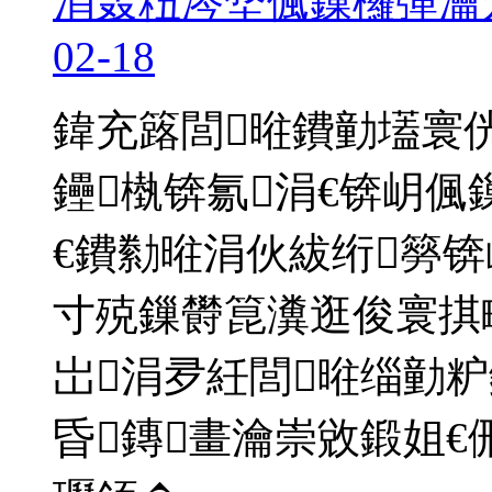
涓轰粈涔堥偑鏁欏彈瀹
02-18
鍏充簬閭暀鐨勭壒寰
鑸槸锛氱涓€锛岄偑
€鐨勬暀涓伙紱绗簩
寸殑鏁欎箟瀵逛俊寰掑
岀涓夛紝閭暀缁勭
昏鏄畫瀹崇敓鍛姐€