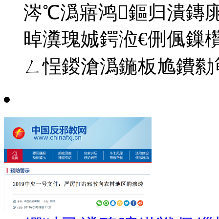
涔℃潙寤鸿鏂归潰鏄
晫瀵瑰娍鍔涖€侀偑鏁
ㄥ悜鍐滄潙鍦板尯鐨勬