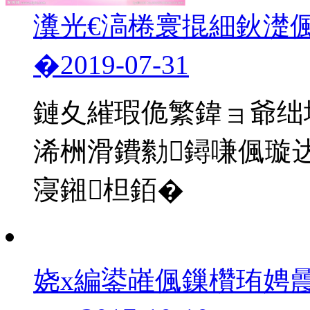
瀵光€滈棬寰掍細鈥濋偑
�
2019-07-31
鏈夊繀瑕佹繁鍏ョ爺绌垛
浠栦滑鐨勬鐞嗛偑璇
寖鎺柦銆�
娆х編鍙嶉偑鏁欑珛娉