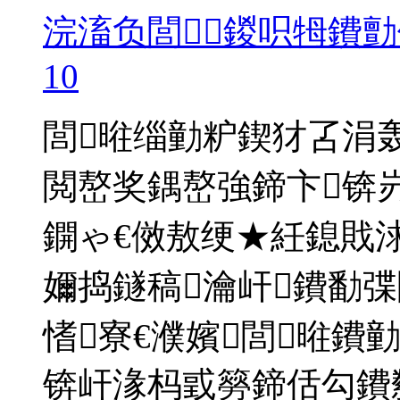
浣滀负閭鍐呮牳鐨勯偑
10
閭暀缁勭粐鍥犲叾涓
閲嶅奖鍝嶅強鍗卞锛
鐦ゃ€傚敖绠★紝鎴戝
嬭捣鐩稿瀹屽鐨勫
愭寮€濮嬪閭暀鐨
锛屽湪杩戜簩鍗佸勾鐨