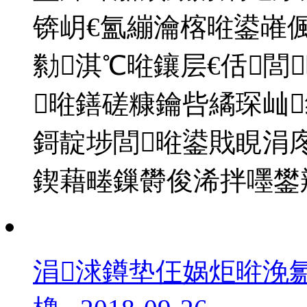
锛岄€氳繃瀹楁暀鍙嶉
勬淇℃暀鑲层€佸閭
暀鐥磋糠鑰呰繘琛屾
鎶靛埗閭暀鍙戝睍涓
鍥藉畻鏁欎俊浠拌嚜鐢
涓浗鐏垫仼娲炬暀浼