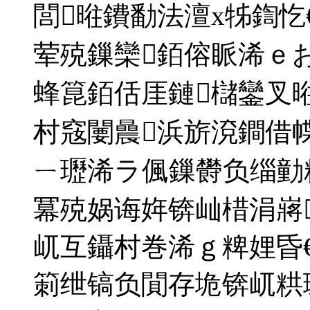
閭暀鐨勫法澶х牬鍧忔
荤殑鏁欒銆傛眽浠ｅ
蜂箟銆佸厓鏈櫧鑾叉
村窛闄曟浜旂渷鐧借
ㄧ瓑浠ラ偑鏁欎负缁勭
冪殑娲诲姩锛屾棤涓嶈
屼互鑷村巻浠ｇ粺娌昏
箣绁镐负閴存垝锛屼粠