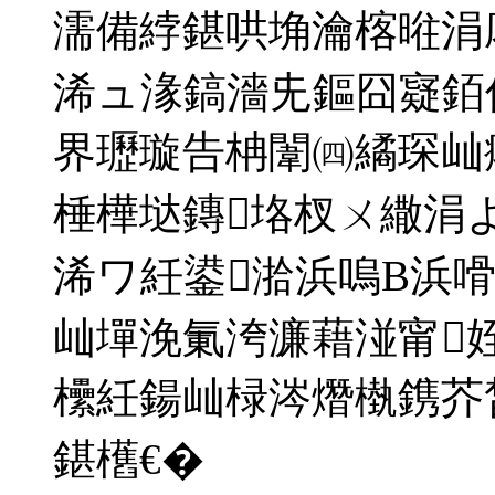
濡備綍鍖哄埆瀹楁暀涓
浠ュ湪鎬濇兂鏂囧寲銆
界瓑璇告柟闈㈣繘琛屾
棰樺垯鏄垎杈ㄨ繖涓よ
浠ワ紝鍙湁浜嗚В浜
屾墠浼氭洿濂藉湴甯
欙紝鍚屾椂涔熸槸鎸芥
鍖欍€�