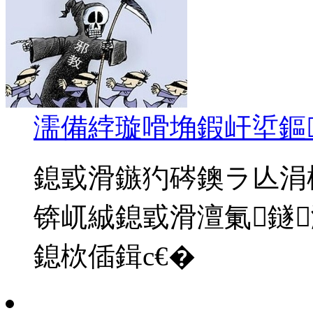
濡備綍璇嗗埆鍜屽垽鏂
鎴戜滑鏃犳硶鐭ラ亾涓
锛屼絾鎴戜滑澶氭鐩
鎴栨偛鍓с€�