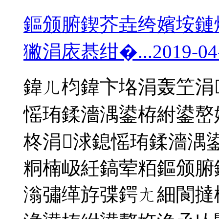
鏂颁腑鍥芥垚绔嬪垵鏈
獙涓庡惎绀�...
2019-04
鍏ㄦ枃鍏卞垎涓轰笁涓
愮珛鍒濇湡鍙栫紨鍙嶅
柊涓浗鎴愮珛鍒濇湡
粡楠岋紝鎬荤粨鏂颁腑
滃彇缂斿弽鍔ㄤ細閬撻