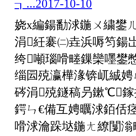
┒...
2017-10-10
娆х編鍚勫浗鍦ㄨ繍鐢
涓紝褰㈡垚浜嗕笉鍚
绔噸瑙嗗畻鏁欒嚜鐢
缁囩殑瀛樺湪锛屼絾娉
硶涓殑鐩稿叧鏉℃
鍔ㄣ€備互娉曞浗銆佸
嗗浗瀹跺垯鍦ㄤ繚闅滃