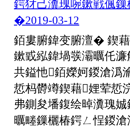
鍔犲己瀵瑰啘鏉戦偑鏁
�
2019-03-12
銆婁腑鍏变腑澶� 鍥
鏉戜紭鍏堝彂灞曞仛濂
共鎰忚銆嬫妸鍐滄潙
悊杩欎竴鍥藉娌荤悊
弗鍘夋墦鍑绘晫瀵瑰娍
曞畻鏁欐椿鍔ㄥ悜鍐滄