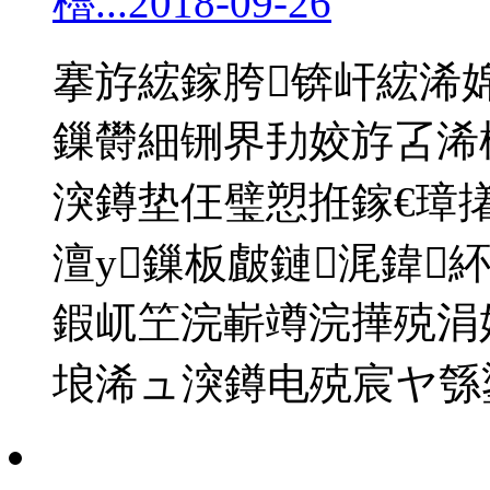
櫓...
2018-09-26
搴斿綋鎵胯锛屽綋浠
鏁欎細铏界劧姣斿叾浠
湥鐏垫仼璧愬拰鎵€璋撯
澶у鏁板皻鏈浘鍏
鍜屼笁浣嶄竴浣撶殑涓
埌浠ュ湥鐏电殑宸ヤ綔