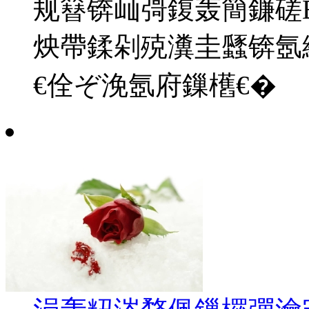
规簮锛屾彁鍑轰簡鐮磋
炴帶鍒剁殑瀵圭瓥锛氬
€佺ぞ浼氬府鏁欍€�