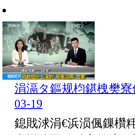
涓滆タ鏂规枃鍖栧樊寮
03-19
鎴戝浗涓€浜涢偑鏁欑