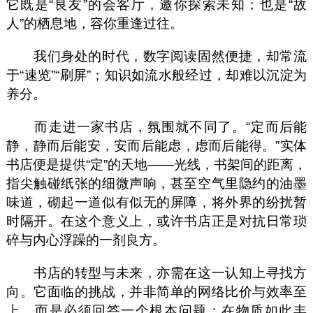
它既是“良友”的会客厅，邀你探索未知；也是“故
人”的栖息地，容你重逢过往。
我们身处的时代，数字阅读固然便捷，却常流
于“速览”“刷屏”；知识如流水般经过，却难以沉淀为
养分。
而走进一家书店，氛围就不同了。“定而后能
静，静而后能安，安而后能虑，虑而后能得。”实体
书店便是提供“定”的天地——光线，书架间的距离，
指尖触碰纸张的细微声响，甚至空气里隐约的油墨
味道，砌起一道似有似无的屏障，将外界的纷扰暂
时隔开。在这个意义上，或许书店正是对抗日常琐
碎与内心浮躁的一剂良方。
书店的转型与未来，亦需在这一认知上寻找方
向。它面临的挑战，并非简单的网络比价与效率至
上，而是必须回答一个根本问题：在物质如此丰