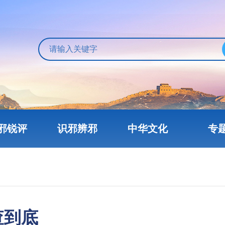
邪锐评
识邪辨邪
中华文化
专
查到底