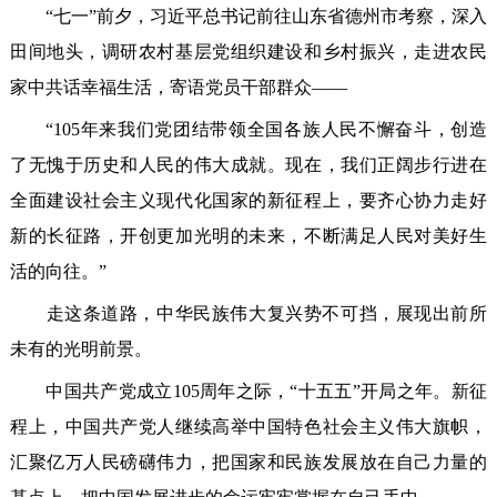
“七一”前夕，习近平总书记前往山东省德州市考察，深入
田间地头，调研农村基层党组织建设和乡村振兴，走进农民
家中共话幸福生活，寄语党员干部群众——
“105年来我们党团结带领全国各族人民不懈奋斗，创造
了无愧于历史和人民的伟大成就。现在，我们正阔步行进在
全面建设社会主义现代化国家的新征程上，要齐心协力走好
新的长征路，开创更加光明的未来，不断满足人民对美好生
活的向往。”
走这条道路，中华民族伟大复兴势不可挡，展现出前所
未有的光明前景。
中国共产党成立105周年之际，“十五五”开局之年。新征
程上，中国共产党人继续高举中国特色社会主义伟大旗帜，
汇聚亿万人民磅礴伟力，把国家和民族发展放在自己力量的