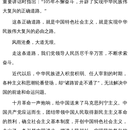
重要讲话时指出：“105年不懈奋斗，开辟了实现中华民族伟
大复兴的正确道路。”
这条正确道路，就是中国特色社会主义，就是实现中华
民族伟大复兴的必由之路。
风雨沧桑，大道无垠。
走这条道路，我们党领导人民历尽千辛万苦，不断求索
奋斗。
近代以后，中华民族进入积贫积弱、任人宰割的时期，
各种主义和思潮轮番登场，却“诸路皆走不通了”，无法解决中
国的前途和命运问题。
十月革命一声炮响，给中国送来了马克思列宁主义。中
国共产党应运而生，团结带领中国人民取得新民主主义革命
的胜利，确立社会主义基本制度，开创中国特色社会主义，