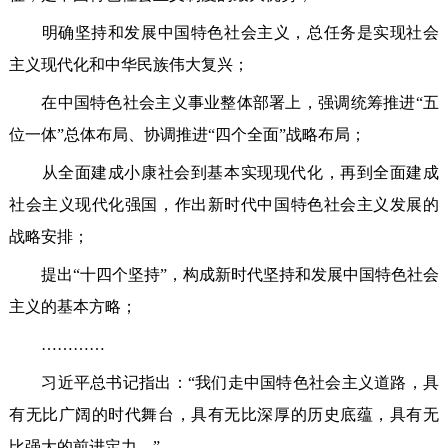
明确坚持和发展中国特色社会主义，总任务是实现社会
主义现代化和中华民族伟大复兴；
在中国特色社会主义事业整体部署上，强调统筹推进“五
位一体”总体布局、协调推进“四个全面”战略布局；
从全面建成小康社会到基本实现现代化，再到全面建成
社会主义现代化强国，作出新时代中国特色社会主义发展的
战略安排；
提出“十四个坚持”，构成新时代坚持和发展中国特色社会
主义的基本方略；
…………
习近平总书记指出：“我们走中国特色社会主义道路，具
有无比广阔的时代舞台，具有无比深厚的历史底蕴，具有无
比强大的前进定力。”