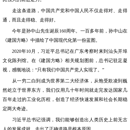
走这条道路，中国共产党和中国人民不仅走得对、走得
通，而且走得稳、走得好。
今年是孙中山先生诞辰160周年。一百多年前，孙中山在
《建国方略》中描绘了中国现代化第一份蓝图。
2020年10月，习近平总书记在广东考察时来到汕头开埠
文化陈列馆。在《建国方略》相关规划图前，总书记驻足凝
视，感慨地说：“只有我们中国共产党人实现了。”
从一穷二白到成为世界第二大经济体，从饱受欺凌到巍
然屹立于世界东方，我们仅用几十年时间就走完发达国家几
百年走过的工业化历程，创造了经济快速发展和社会长期稳
定两大奇迹。
习近平总书记强调，我们能够创造出人类历史上前无古
人的发展成就，走出了正确道路是根本原因。