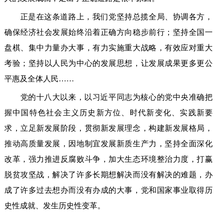
正是在这条道路上，我们党坚持总揽全局、协调各方，
确保经济社会发展始终沿着正确方向稳步前行；坚持全国一
盘棋、集中力量办大事，有力实施重大战略，有效应对重大
考验；坚持以人民为中心的发展思想，让发展成果更多更公
平惠及全体人民……
党的十八大以来，以习近平同志为核心的党中央准确把
握中国特色社会主义历史新方位、时代新变化、实践新要
求，立足新发展阶段，贯彻新发展理念，构建新发展格局，
推动高质量发展，因地制宜发展新质生产力，坚持全面深化
改革，强力推进反腐败斗争，加大生态环境整治力度，打赢
脱贫攻坚战，解决了许多长期想解决而没有解决的难题，办
成了许多过去想办而没有办成的大事，党和国家事业取得历
史性成就、发生历史性变革。