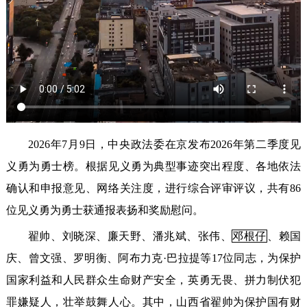
2026年7月9日，中央政法委在京发布2026年第二季度见
义勇为勇士榜。根据见义勇为典型事迹突出程度、各地依法
确认和申报意见、网络关注度，进行综合评审评议，共有86
位见义勇为勇士获通报表扬和奖励慰问。
翟帅、刘晓深、廉天野、潘兆斌、张伟、
邓根仔
、赖国
庆、曾文强、罗明衡、阿布力克·巴拉提等17位同志，为保护
国家利益和人民群众生命财产安全，英勇无畏、拼力制伏犯
罪嫌疑人，壮举鼓舞人心。其中，山西省翟帅为保护国有财