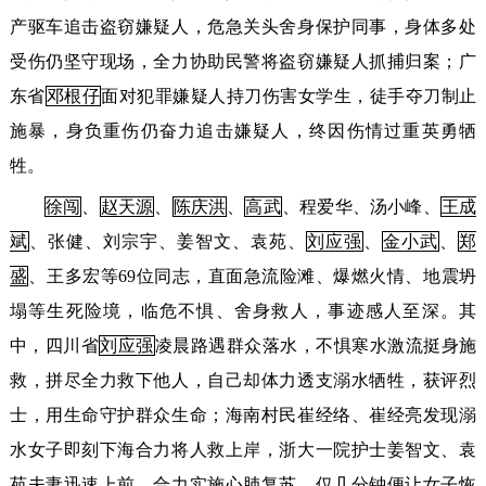
产驱车追击盗窃嫌疑人，危急关头舍身保护同事，身体多处
受伤仍坚守现场，全力协助民警将盗窃嫌疑人抓捕归案；广
东省
邓根仔
面对犯罪嫌疑人持刀伤害女学生，徒手夺刀制止
施暴，身负重伤仍奋力追击嫌疑人，终因伤情过重英勇牺
牲。
徐闯
、
赵天源
、
陈庆洪
、
高武
、程爱华、汤小峰、
王成
斌
、张健、刘宗宇、姜智文、袁苑、
刘应强
、
金小武
、
郑
盛
、王多宏等69位同志，直面急流险滩、爆燃火情、地震坍
塌等生死险境，临危不惧、舍身救人，事迹感人至深。其
中，四川省
刘应强
凌晨路遇群众落水，不惧寒水激流挺身施
救，拼尽全力救下他人，自己却体力透支溺水牺牲，获评烈
士，用生命守护群众生命；海南村民崔经络、崔经亮发现溺
水女子即刻下海合力将人救上岸，浙大一院护士姜智文、袁
苑夫妻迅速上前，合力实施心肺复苏，仅几分钟便让女子恢