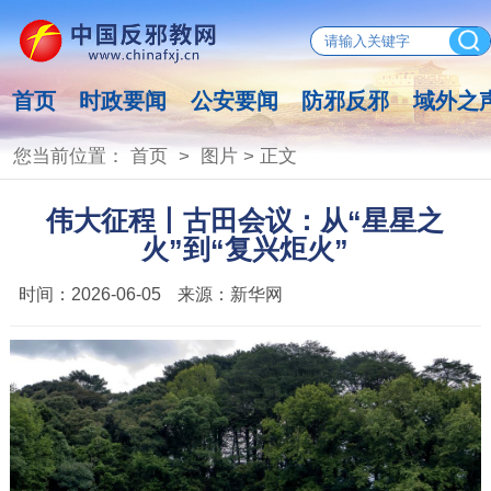
首页
时政要闻
公安要闻
防邪反邪
域外之
您当前位置：
首页
>
图片
> 正文
伟大征程丨古田会议：从“星星之
火”到“复兴炬火”
时间：
2026-06-05
来源：
新华网