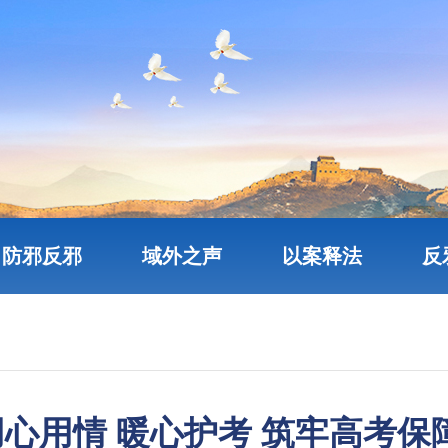
防邪反邪
域外之声
以案释法
反
用心用情 暖心护考 筑牢高考保