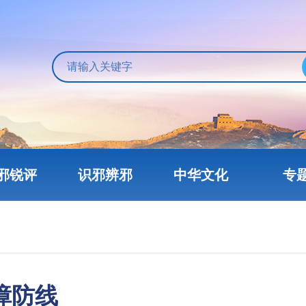
邪锐评
识邪辨邪
中华文化
专
障防线