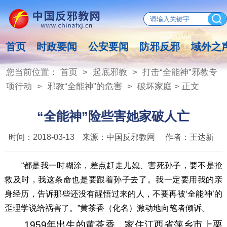
首页
时政要闻
公安要闻
防邪反邪
域外之
您当前位置：
首页
>
起底邪教
>
打击“全能神”邪教专
项行动
>
邪教“全能神”的危害
>
破坏家庭
> 正文
“全能神”险些害她家破人亡
时间：
2018-03-13
来源：
中国反邪教网
作者：
王达新
“都是我一时糊涂，差点赶走儿媳、害死孙子，要不是抢
救及时，我这条命也是要跟着孙子去了。我一定要用我的亲
身经历，告诉那些还没有醒悟过来的人，不要再被‘全能神’的
歪理学说给祸害了。”黄茶香（化名）激动地向笔者倾诉。
1959年出生的黄茶香，家住江西省萍乡市上栗