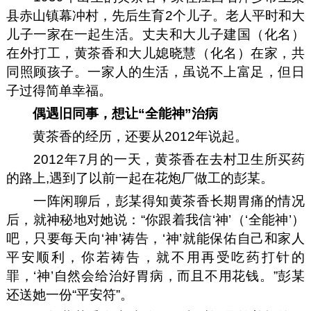
县赤山镇幕冲村，先后生育2个儿子。老人平时和大
儿子一家在一起生活。丈夫和大儿子建国（化名）
在外打工，黄茶香和大儿媳晓慧（化名）在家，共
同照顾孩子。一家人的生活，虽说不上富足，但日
子过得简单幸福。
偶遇旧同事，想让“全能神”治病
黄茶香的经历，还要从2012年说起。
2012年7月的一天，黄茶香在去村卫生所买药
的路上,遇到了以前一起在花炮厂做工的彭某。
一阵闲聊后，彭某得知黄茶香长期胃痛的情况
后，就神秘地对她说：“你跟着我信‘神’（‘全能神’）
吧，只要每天向‘神’祷告，‘神’就能保佑自己和家人
平安顺利，你若祷告，就不用再受吃药打针的
罪，‘神’自然会给治好胃病，而且不用花钱。”彭某
还送她一份“平安符”。