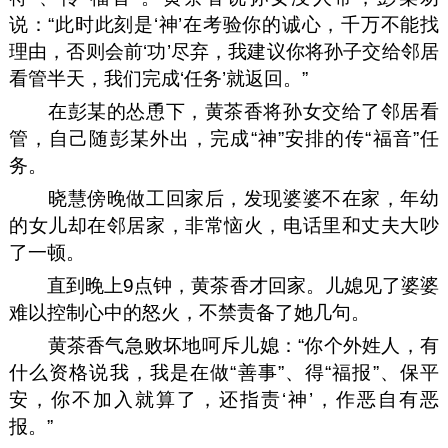
说：“此时此刻是‘神’在考验你的诚心，千万不能找
理由，否则会前‘功’尽弃，我建议你将孙子交给邻居
看管半天，我们完成‘任务’就返回。”
在彭某的怂恿下，黄茶香将孙女交给了邻居看
管，自己随彭某外出，完成“神”安排的传“福音”任
务。
晓慧傍晚做工回家后，发现婆婆不在家，年幼
的女儿却在邻居家，非常恼火，电话里和丈夫大吵
了一顿。
直到晚上9点钟，黄茶香才回家。儿媳见了婆婆
难以控制心中的怒火，不禁责备了她几句。
黄茶香气急败坏地呵斥儿媳：“你个外姓人，有
什么资格说我，我是在做“善事”、得“福报”、保平
安，你不加入就算了，还指责‘神’，作恶自有恶
报。”