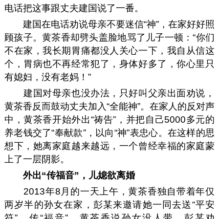
电话把这事跟丈夫建国说了一番。
建国在电话劝说母亲不要迷信“神”，在家好好照
顾孩子。黄茶香却劈头盖脸地骂了儿子一顿：“你们
不在家，我长期胃痛都没人关心一下，我自从信这
个，胃病也不再经常犯了，身体好多了，你心里只
有媳妇，没有老妈！”
建国对母亲也没办法，只好叫父亲出面劝说，
黄茶香反而鼓动丈夫加入“全能神”。在家人的反对声
中，黄茶香开始外出“祷告”，并把自己5000多元的
养老钱交了“奉献款”，以向“神”表忠心。在这样的思
想下，她离家庭越来越远，一个曾经幸福的家庭蒙
上了一层阴影。
外出“
传
福音”，儿媳欲离婚
2013年8月的一天上午，黄茶香独自带着年仅
两岁半的孙女在家，彭某来邀请她一同去送“平安
符”、传“福音”。黄茶香说孙女没人带，彭某劝