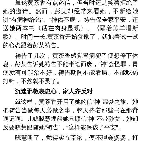
虽然黄茶香有点迷信，但当时还是笑着拒绝了
她的邀请。然而，彭某却经常来看她，不断给她
讲“有病神给治”、“神佑不病”、祷告保全家平安，还
送她两本书《话在肉身显现》、《隔着羔羊唱新
歌》。时间一长,黄茶香开始犹豫了，就抱着试一试
的心态跟着彭某祷告。
祷告了几次，黄茶香感觉胃病犯了便想停下休
息，彭某告诉她祷告不能半途而废，“神”会怪罪，胃
病就有可能治不好，祷告期间不能看病、不能吃药
打针，不然就不灵了。
沉迷邪教表忠心，家人齐反对
就这样，黄茶香开启了她的信“神”噩梦之旅。她
把祷告当做每天必做之事，整天捧着那些书在那背
啊记啊。儿媳晓慧埋怨她只顾信“神”不带孙女，她却
反要晓慧跟随她“祷告”，“这样能保孩子平安”。
晓慧听了，觉得实在荒谬，便不理会婆婆，打