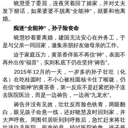
晓慧受了委屈，连夜哭着回了娘家，并对丈夫
发下狠话，如果婆婆不脱离“全能神”，就要和他离
婚。
痴迷“全能神”，孙子险丧命
晓慧吵着要离婚，建国无法安心在外务工，于
是与父亲一同回家，邀集亲朋好友做母亲的工作。
迫于家庭压力，黄茶香佯装不再信“神”，表面不
再外出传“福音”，实则私底下仍在坚持“祷告”。
2015年12月的一天，一岁多的孙子壮壮（化
名）在吃桂圆时，不小心被桂圆核卡住了喉咙，仍
在信“全能神”的黄茶香，第一反应不是赶紧把孙子送
去医院医治，而是一边祷告，一边画“九龙水”。
祷告并没有见效，壮壮反而脸色铁青，两眼翻
白，眼见孩子命悬一线，还好晓慧及时回到家，并
大声呼救。周围邻居听到到呼救后，急忙赶来将壮
壮送往县医院。所幸的是，经过医院抢救，孩子最