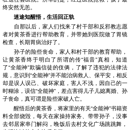
终安然无恙。
迷途知醒悟，生活回正轨
自那以后，家人们找来了村干部和反邪教志愿
者对黄茶香进行帮助教育，并带她到医院做了胃镜
检查，长期胃病治好了。
孙子的险些丧命，家人和村干部的教育帮助，
让黄茶香终于明白了所谓的传“福音”真相，知道
了“全能神”欺骗信徒的伎俩，了解了违犯的法律法
规，意识到“全能神”并不能治病救人、保平安，相反
却是误人误己、破坏家庭，害人不浅，因自己的一
时糊涂，误信“全能神”，差点害得儿子儿媳离婚、孙
子丧命，真可谓是险些家破人亡。
醒悟后的黄茶香，将家里的有关“全能神”书籍资
料全部烧毁，每天在家操持家务、带带孙子，没事
去邻居家串门解闷，晚饭后去村文化广场跳跳舞，