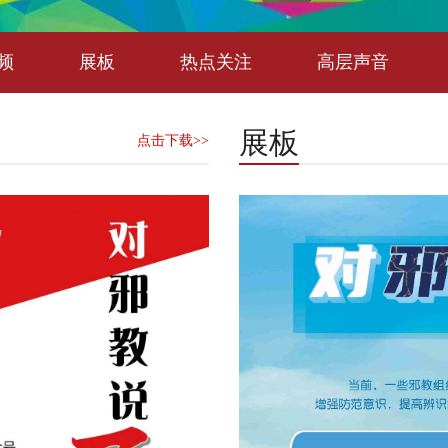
频
展板
热点关注
高层声音
展板
点击下载>>