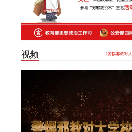
视频
《警惕邪教对