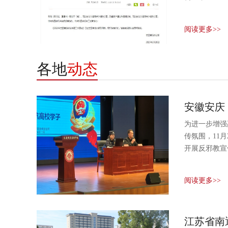
阅读更多>>
各地
动态
安徽安庆
为进一步增强
传氛围，11
开展反邪教宣传
阅读更多>>
江苏省南