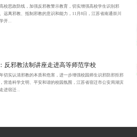
高校思政防线，加强反邪教警示教育，切实增强高校学生识别邪
、远离邪教、抵制邪教的意识和能力，11月8日，江苏省南通崇川
开...
：反邪教法制讲座走进高等师范学校
年切实认清邪教的本质和危害，进一步增强校园师生识邪防邪拒邪
，营造科学文明、平安和谐的校园氛围，江苏省宿迁市公安局湖滨
进宿迁...