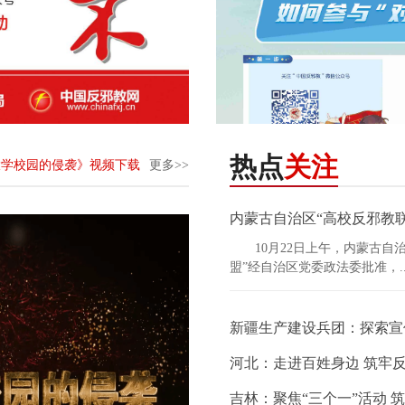
热点
关注
大学校园的侵袭》视频下载
更多>>
内蒙古自治区“高校反邪教
10月22日上午，内蒙古自
盟”经自治区党委政法委批准，..
新疆生产建设兵团：探索宣
河北：走进百姓身边 筑牢
吉林：聚焦“三个一”活动 