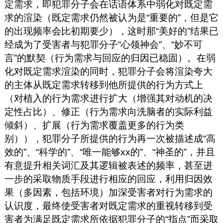
定需求，即犯罪分子会在话语体系中弱化对既定需
求的渲染（既定需求仍然被认为是“重要的”，但是它
的出现频率会比初期要少），这时那“美好的”结果已
经成为了受害者与犯罪分子“心领神会”、“妙不可
言”的默契（行为需求与回应的归因已稳固）。在弱
化对既定需求渲染的同时，犯罪分子会将渲染夸大
的主体从既定需求转移到他所提供的行为方式上
（对植入的行为需求进行扩大（增强其对动机的决
定性占比）、修正（行为需求向洗脑者的实际利益
倾斜）、扩展（行为需求覆盖更多的行为类
别）），犯罪分子所提供的行为再一次被描述成“高
效的”、“科学的”、“唯一能够xx的”、“神圣的”，并且
有意提升相关词汇及其逻辑被表述的频率，甚至进
一步的采取物质手段进行相应的回应，利用归因效
果（多因素，包括环境）加深受害者对行为需求的
认识度，最终使受害者对既定需求的重视转移到受
害者为满足既定需求所依据犯罪分子的“指点”而采取