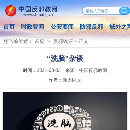
首页
时政要闻
公安要闻
防邪反邪
域外之
您当前位置：
首页
>
反邪锐评
> 正文
“洗脑”杂谈
时间：
2021-03-03
来源：
中国反邪教网
作者：
新大阿玉