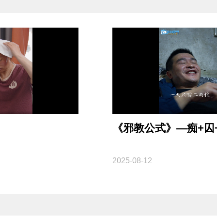
《邪教公式》—痴+囚
2025-08-12