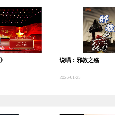
》
说唱：邪教之殇
2026-01-23