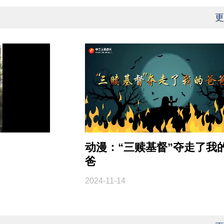
更
动漫：“三赎基督”夺走了我
爸
2024-11-14