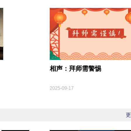
相声：拜师需警惕
2025-09-17
更