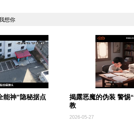
 我想你
全能神”隐秘据点
揭露恶魔的伪装 警惕“
教
2026-05-27