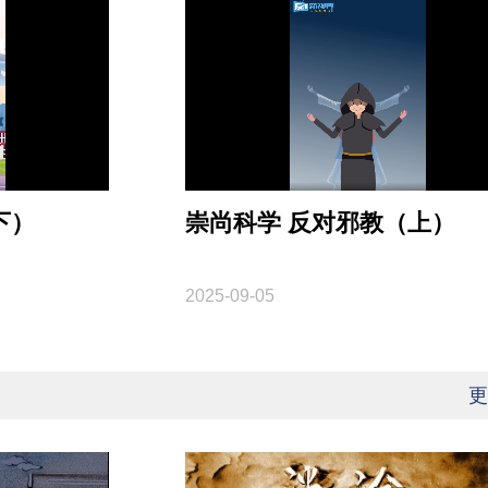
下）
崇尚科学 反对邪教（上）
2025-09-05
更