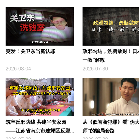
突发！关卫东当庭认罪
政邪勾结，洗脑敛财！日
一教”解散
2026-08-04
2026-07-30
筑牢反邪防线 共建平安家园
从《低智商犯罪》看“伪
——江苏省南京市建邺区反邪...
师”的骗局套路