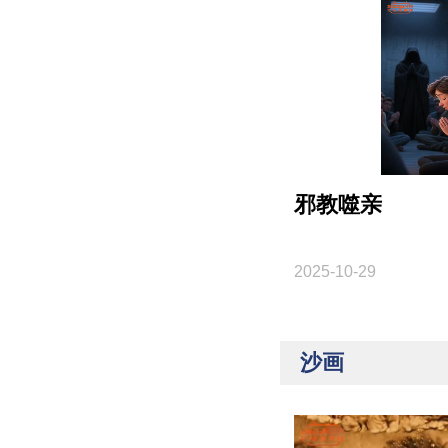
邪教噬亲
2025-10-29
沙画