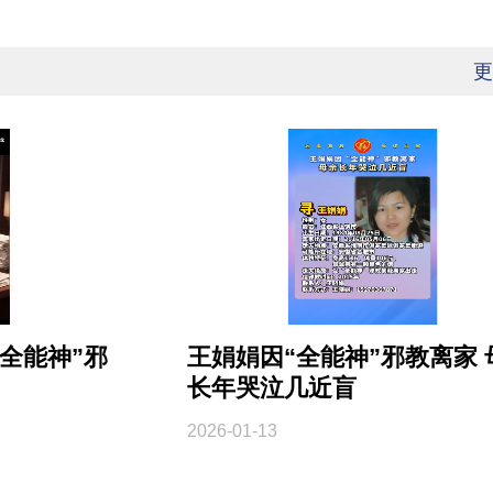
更
全能神”邪
王娟娟因“全能神”邪教离家 
长年哭泣几近盲
2026-01-13