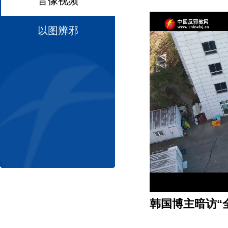
音像视频
以图辨邪
韩国博主暗访“