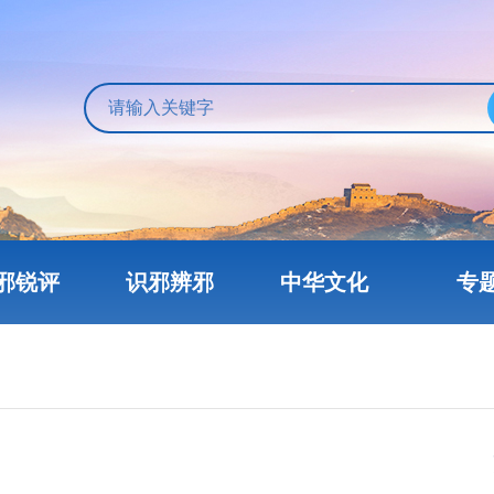
邪锐评
识邪辨邪
中华文化
专