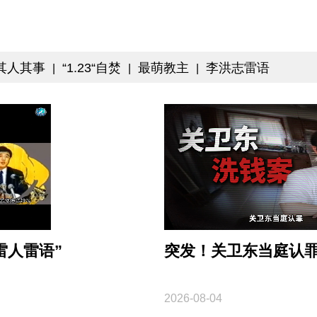
其人其事
“1.23“自焚
最萌教主
李洪志雷语
|
|
|
雷人雷语”
突发！关卫东当庭认
2026-08-04