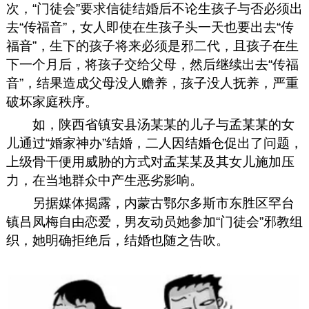
次，“门徒会”要求信徒结婚后不论生孩子与否必须出
去“传福音”，女人即使在生孩子头一天也要出去“传
福音”，生下的孩子将来必须是邪二代，且孩子在生
下一个月后，将孩子交给父母，然后继续出去“传福
音”，结果造成父母没人赡养，孩子没人抚养，严重
破坏家庭秩序。
如，陕西省镇安县汤某某的儿子与孟某某的女
儿通过“婚家神办”结婚，二人因结婚仓促出了问题，
上级骨干便用威胁的方式对孟某某及其女儿施加压
力，在当地群众中产生恶劣影响。
另据媒体揭露，内蒙古鄂尔多斯市东胜区罕台
镇吕凤梅自由恋爱，男友动员她参加“门徒会”邪教组
织，她明确拒绝后，结婚也随之告吹。