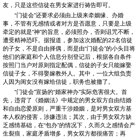
友，只是这些信徒在男女家进行祷告即可。
“门徒会”还要求必须由上级来牵姻缘、办婚
事，不管有无感情或者对方是否愿意，只要是上级
牵定的就是“神”的旨意，必须照办，否则诅咒不断，
遭受精神恐吓。据报道，参加这次婚配的22名信徒
的子女，不是自由择偶，而是由“门徒会”的小头目将
他们的家庭和个人信息分别登记后，根据各自条件
按照门当户对原则指定配偶，信徒的子女只能嫁娶
信徒子女，不得娶嫁教外人。其中，一位大组负责
人因为闺女没有嫁给信徒，职务也被撤了。
“门徒会”宣扬的“婚家神办”实际危害很大。首
先，违背了《婚姻法》中规定的男女双方自由结婚
和自由恋爱原则，严重干涉婚姻，是对男女双方基
本人权的侵害，涉嫌违法；其次，由于男女双方缺
乏感情基础，在“包办”的情况下，久而久之感情会产
生裂痕，家庭矛盾增多，男女双方都很痛苦；再