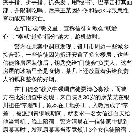
夹手指、折手指、抓头发，用“经书”、巴掌击打其面
部，并限制吃喝，后来王某因外伤和缺水导致急性
肾功能衰竭死亡。
在“门徒会”教义里，宣称信徒向教会“献爱
心”，“奉献”越多“福分”越大，趁机敛财。
警方在此案中调查发现，银川市周边一些城乡
接合部，一些信徒因为拆迁安置了多套楼房，这些
信徒将房屋装修后，钥匙交给“门徒会”负责人。这些
房屋的冰箱里全是食物，茶几上还放置着供给负责
人的钱和整条的好烟。
在“门徒会”教义中强调信徒要清心寡欲，而警
方在此案侦查中发现，来自陕西30岁的康某某在银
川担任“奉差”时，原本在工地务工，入教后成了“奉
差”，被派到青铜峡期间，就要求一名女信徒白天给
他当司机，晚上陪宿。警方清晨在一信徒家中抓到
康某某时，发现康某某当夜竟然让3个女信徒陪宿，