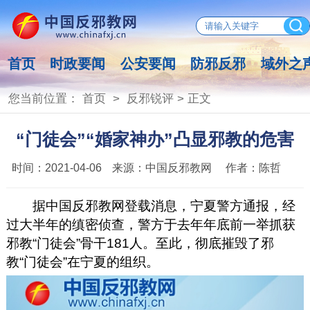
首页
时政要闻
公安要闻
防邪反邪
域外之
您当前位置：
首页
>
反邪锐评
> 正文
“门徒会”“婚家神办”凸显邪教的危害
时间：
2021-04-06
来源：
中国反邪教网
作者：
陈哲
据中国反邪教网登载消息，宁夏警方通报，经
过大半年的缜密侦查，警方于去年年底前一举抓获
邪教“门徒会”骨干181人。至此，彻底摧毁了邪
教“门徒会”在宁夏的组织。