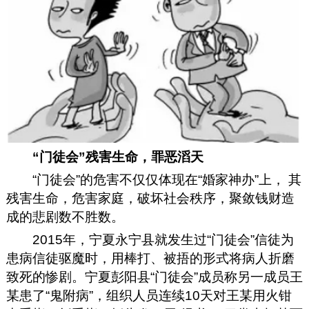
“门徒会”残害生命，罪恶滔天
“门徒会”的危害不仅仅体现在“婚家神办”上， 其
残害生命，危害家庭，破坏社会秩序，聚敛钱财造
成的悲剧数不胜数。
2015年，宁夏永宁县就发生过“门徒会”信徒为
患病信徒驱魔时，用棒打、被捂的形式将病人折磨
致死的惨剧。宁夏彭阳县“门徒会”成员称另一成员王
某患了“鬼附病”，组织人员连续10天对王某用火钳