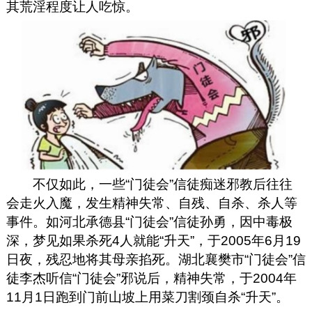
其荒淫程度让人吃惊。
不仅如此，一些“门徒会”信徒痴迷邪教后往往
会走火入魔，发生精神失常、自残、自杀、杀人等
事件。如河北承德县“门徒会”信徒孙勇，因中毒极
深，梦见如果杀死4人就能“升天”，于2005年6月19
日夜，残忍地将其母亲掐死。湖北襄樊市“门徒会”信
徒李杰听信“门徒会”邪说后，精神失常，于2004年
11月1日跑到门前山坡上用菜刀割颈自杀“升天”。