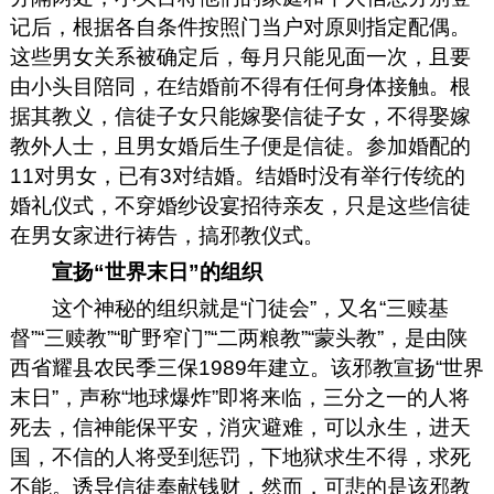
记后，根据各自条件按照门当户对原则指定配偶。
这些男女关系被确定后，每月只能见面一次，且要
由小头目陪同，在结婚前不得有任何身体接触。根
据其教义，信徒子女只能嫁娶信徒子女，不得娶嫁
教外人士，且男女婚后生子便是信徒。参加婚配的
11对男女，已有3对结婚。结婚时没有举行传统的
婚礼仪式，不穿婚纱设宴招待亲友，只是这些信徒
在男女家进行祷告，搞邪教仪式。
宣扬“世界末日”的组织
这个神秘的组织就是“门徒会”，又名“三赎基
督”“三赎教”“旷野窄门”“二两粮教”“蒙头教”，是由陕
西省耀县农民季三保1989年建立。该邪教宣扬“世界
末日”，声称“地球爆炸”即将来临，三分之一的人将
死去，信神能保平安，消灾避难，可以永生，进天
国，不信的人将受到惩罚，下地狱求生不得，求死
不能。诱导信徒奉献钱财，然而，可悲的是该邪教