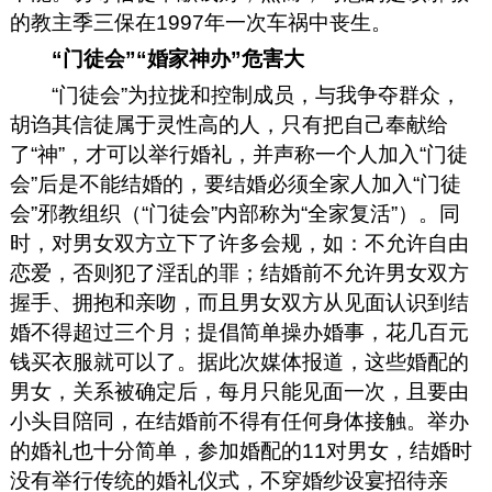
的教主季三保在1997年一次车祸中丧生。
“门徒会”“婚家神办”危害大
“门徒会”为拉拢和控制成员，与我争夺群众，
胡诌其信徒属于灵性高的人，只有把自己奉献给
了“神”，才可以举行婚礼，并声称一个人加入“门徒
会”后是不能结婚的，要结婚必须全家人加入“门徒
会”邪教组织（“门徒会”内部称为“全家复活”）。同
时，对男女双方立下了许多会规，如：不允许自由
恋爱，否则犯了淫乱的罪；结婚前不允许男女双方
握手、拥抱和亲吻，而且男女双方从见面认识到结
婚不得超过三个月；提倡简单操办婚事，花几百元
钱买衣服就可以了。据此次媒体报道，这些婚配的
男女，关系被确定后，每月只能见面一次，且要由
小头目陪同，在结婚前不得有任何身体接触。举办
的婚礼也十分简单，参加婚配的11对男女，结婚时
没有举行传统的婚礼仪式，不穿婚纱设宴招待亲