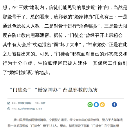
想，在“三赎”建制内，信徒们能见到的最接近“神”的，当然是
那些骨干了。总的看来，该邪教的“婚家神办”用意有三：一是
通过色诱拉人入教，二是对骨干进行“淫色犒赏”，三是最大限
度在防止教内黑幕泄密。据传，“门徒会”曾经召开上层秘会，
其中有人会后“枕边泄密”而“坏了大事”，“神家婚办”正是在此
之后被提出来的。可见，“门徒会”邪教面对自己的邪恶教义和
行为十分心虚，生怕狐狸尾巴被人逮住，其保密工作做到
了“婚姻拉郞配”的地步。