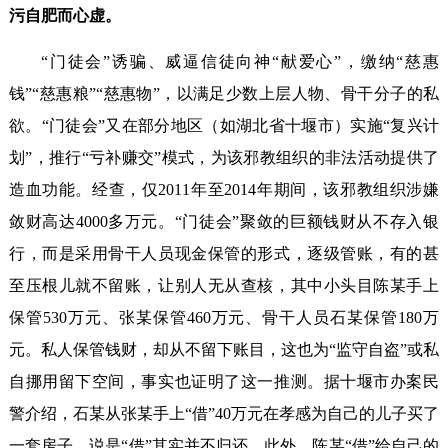
污自肥而心虚。
“门徒会”诱骗、威逼信徒向神“献爱心”，缴纳“慈惠
钱”“慈惠粮”“慈惠物”，以满足少数上层人物、骨干分子的私
欲。“门徒会”又在部分地区（如湖北省十堰市）实施“复兴计
划”，推行“亏补赚交”模式，为该邪教组织的非法活动提供了
造血功能。经查，仅2011年至2014年期间，该邪教组织涉嫌
敛财高达4000多万元。“门徒会”聚敛的巨额钱财从不存入银
行，而是采用骨干人员现金保管的形式，逐级管账，有的甚
至压根儿就不留账，让别人无从查核，其中小头目陈某手上
保管530万元、张某保管460万元、骨干人员石某保管180万
元。私人保管钱财，却从不留下账目，这也为“监守自盗”或私
自挪用留下空间，事实也证明了这一推测。据十堰市办案民
警介绍，石某从张某手上“借”40万元在孝感为自己的儿子买了
一套房子，说是“借”其实并不归还。此外，陈某“借”给自己的