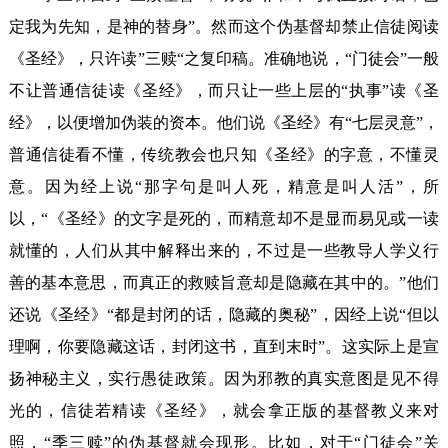
定我为先知，是神的替身”。然而这个伪基督却禁止信徒阅读
《圣经》，只许读”三赎“之复印稿。准确地说，“门徒会”一般
不让普通信徒读《圣经》，而只让一些上层的“执事”读《圣
经》，以便增加伪装的资本。他们说《圣经》有“七层灵意”，
普通信徒看不懂，传统教会也只知《圣经》的字意，不懂灵
意。因为经上说“那字句是叫人死，精意是叫人活”，所
以，“《圣经》的文字是死的，而精意却不是显而易见或一读
就懂的，人们从其中解释出来的，不过是一些教导人学义行
善的基本意思，而真正的救赎旨意却是隐藏在其中的。”他们
还说《圣经》“都是封闭的话，隐藏的奥秘”，因经上说“但以
理啊，你要隐藏这话，封闭这书，直到末时”。这实际上是宣
扬神秘主义，实行愚徒政策。因为邪教的真实意图是见不得
光的，信徒若精读《圣经》，就会拿正版的基督教义来对
照，“季三赎”的伪基督就会现形。比如，对于“门徒会”关