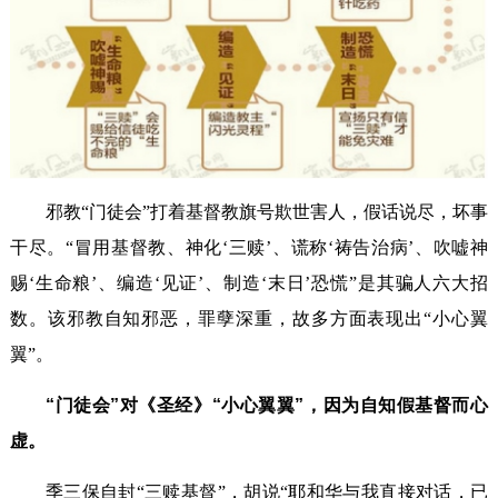
邪教“门徒会”打着基督教旗号欺世害人，假话说尽，坏事
干尽。“冒用基督教、神化‘三赎’、谎称‘祷告治病’、吹嘘神
赐‘生命粮’、编造‘见证’、制造‘末日’恐慌”是其骗人六大招
数。该邪教自知邪恶，罪孽深重，故多方面表现出“小心翼
翼”。
“门徒会”对《圣经》“小心翼翼”，因为自知假基督而心
虚。
季三保自封“三赎基督”，胡说“耶和华与我直接对话，已