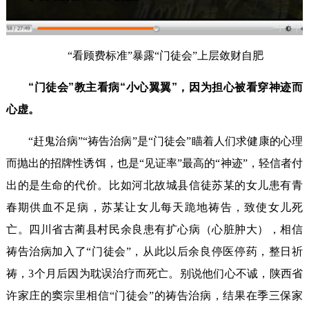
“看顾费标准”暴露“门徒会”上层敛财自肥
“门徒会”教主看病“小心翼翼”，因为担心被看穿神迹而
心虚。
“赶鬼治病”“祷告治病”是“门徒会”瞄着人们求健康的心理
而抛出的招牌性诱饵，也是“见证率”最高的“神迹”，轻信者付
出的是生命的代价。比如河北故城县信徒苏某的女儿患有青
春期供血不足病，苏某让女儿每天跪地祷告，致使女儿死
亡。四川省古蔺县村民余良患有扩心病（心脏肿大），相信
祷告治病加入了“门徒会”，从此以后余良停医停药，整日祈
祷，3个月后因为耽误治疗而死亡。别说他们心不诚，陕西省
许家庄的窦宗里相信“门徒会”的祷告治病，结果在季三保家