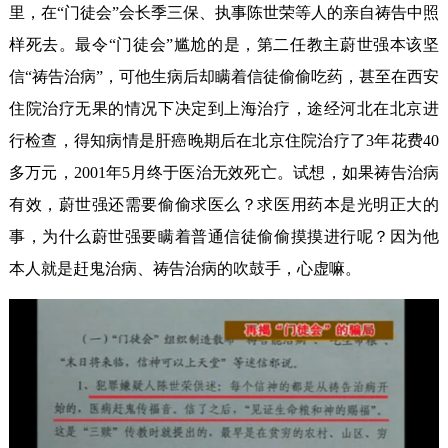
里，在“门徒会”会长季三保、执事陈世荣等人的亲自祷告中照
样死去。最令“门徒会”尴尬的是，第二任教主蔚世强本该坚
信“祷告治病”，可他生病后却瞒着信徒偷偷吃药，甚至在西安
住院治疗无果的情况下决定到上海治疗，途经河北在北京进
行检查，得知病情是肝癌晚期后在北京住院治疗了3年花费40
多万元，2001年5月终于医治无效死亡。试想，如果祷告治病
有效，蔚世强还需要偷偷求医么？求医用药本是光明正大的
事，为什么蔚世强要瞒着普通信徒偷偷摸摸进行呢？因为他
本人就是赶鬼治病、祷告治病的吹鼓手，心虚嘛。