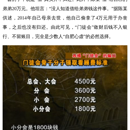
弟弟20万元。他坦言：“没人知道借给弟弟钱这件事。”据陈某
供述，2014年自己母亲去世，他自己偷拿了4万元用于办丧
事，之后也没有归还。由此可见，“门徒会”敛财后钱不入银
行、不留账目，完全是少数人“自肥心虚”的必然选择。