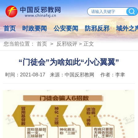
首页
时政要闻
公安要闻
防邪反邪
域外之
您当前位置：
首页
>
反邪锐评
> 正文
“门徒会”为啥如此“小心翼翼”
时间：
2021-08-17
来源：
中国反邪教网
作者：
李聿