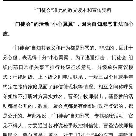
“门徒会”准允的教义读本和宣传资料
“门徒会”的活动“小心翼翼”，因为自知邪恶非法而心
虚。
“门徒会”自知其教义和行为都是邪恶的、非法的，因此十
分心虚，表现得十分“小心翼翼”。为了逃避打击，“门徒会”组
织内部日常相关事宜推行逐级征求意见、分级单独商议模
式；杜绝同级、上下级之间电话联系，一般三四个月或半年
约定在接待家庭见面了解信徒现状等情况。相互之间称呼兄
弟姐妹不打听对方真实姓名。曹圣洁牧师指出，基督教的活
动都是公开的，教堂、聚会点都是有组织向政府登记的，都
是公开的。与此相反，“门徒会”自知邪恶，专搞秘密活动，它
见不得人，才要通过各种诡秘手段控制信徒。曹圣洁牧师提
醒民众，要分辨是非善恶，对于“门徒会”讲的东西，要听其