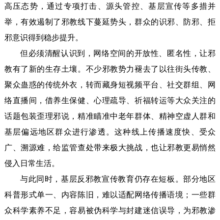
高压态势，通过专项打击、源头管控、基层宣传等多措并
举，有效遏制了邪教线下蔓延势头，群众的识邪、防邪、拒
邪意识得到稳步提升。
但必须清醒认识到，网络空间的开放性、匿名性，让邪
教有了新的生存土壤。不少邪教势力褪去了以往街头传教、
聚众蛊惑的传统外衣，转而藏身短视频平台、社交群组、网
络直播间，借养生保健、心理疏导、祈福转运等大众关注的
话题包装歪理邪说，精准瞄准中老年群体、精神空虚人群和
基层偏远地区群众进行渗透。这种线上传播速度快、受众
广、溯源难，给监管查处带来极大挑战，也让邪教更易悄然
侵入日常生活。
与此同时，基层反邪教宣传教育仍存在短板。部分地区
科普形式单一、内容陈旧，难以适配网络传播语境；一些群
众科学素养不足，容易被伪科学与封建迷信误导，为邪教渗