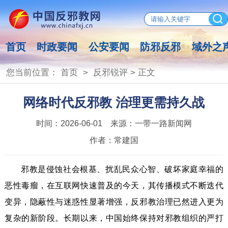
首页
时政要闻
公安要闻
防邪反邪
域外之
您当前位置：
首页
>
反邪锐评
> 正文
网络时代反邪教 治理更需持久战
时间：
2026-06-01
来源：
一带一路新闻网
作者：
常建国
邪教是侵蚀社会根基、扰乱民众心智、破坏家庭幸福的
恶性毒瘤，在互联网快速普及的今天，其传播模式不断迭代
变异，隐蔽性与迷惑性显著增强，反邪教治理已然进入更为
复杂的新阶段。长期以来，中国始终保持对邪教组织的严打