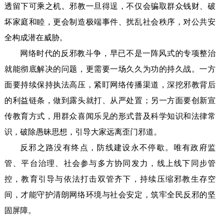
透留下可乘之机。邪教一旦得逞，不仅会骗取群众钱财、破
坏家庭和睦，更会制造极端事件、扰乱社会秩序，对公共安
全构成潜在威胁。
网络时代的反邪教斗争，早已不是一阵风式的专项整治
就能彻底解决的问题，更需要一场久久为功的持久战。一方
面要持续保持执法高压，紧盯网络传播渠道，深挖邪教背后
的利益链条，做到露头就打、从严处置；另一方面要创新宣
传教育方式，用群众喜闻乐见的形式普及科学知识和法律常
识，破除愚昧思想，引导大家远离歪门邪道。
反邪之路没有终点，防线建设永不停歇。唯有政府监
管、平台治理、社会参与多方协同发力，线上线下同步管
控，教育引导与依法打击双管齐下，持续压缩邪教生存空
间，才能守护清朗网络环境与社会安定，筑牢全民反邪的坚
固屏障。