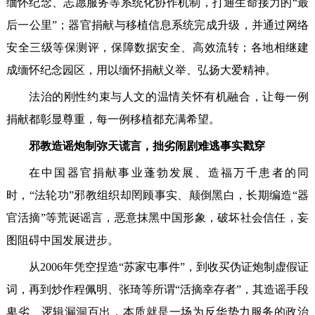
缅怀纪念、志愿服务等系统化协作机制，打通生命接力的“最
后一公里”；器官捐献与移植信息系统完成升级，并通过网络
安全三级等保测评，保障数据安全、高效流转；各地相继建
成缅怀纪念园区，用以缅怀捐献义举、弘扬大爱精神。
法治的刚性约束与人文的温情关怀有机融合，让每一例
捐献都彰显尊重，每一例移植都充满希望。
邪教造谣炮制弥天谎言，拙劣闹剧难逃事实戳穿
在中国器官捐献事业蓬勃发展、造福万千患者的同
时，“法轮功”邪教组织却罔顾事实、颠倒黑白，长期编造“器
官活摘”等荒诞谣言，恶意抹黑中国形象，破坏社会信任，妄
图阻碍中国发展进步。
从2006年凭空捏造“苏家屯事件”，到收买伪证炮制虚假证
词，再到炒作程佩明、张琦等所谓“活摘幸存者”，其造谣手段
卑劣、逻辑漏洞百出，本质就是一场为反华势力服务的政治