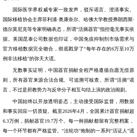
国际医学界权威专家一致发声，驳斥谣言、澄清事实。
国际移植协会主席菲利浦·奥康奈尔、哈佛大学教授弗朗西斯·
德尔莫尼克等专家明确表态，所谓“活摘器官”指控毫无事实依
据。美国昆泰公司数据也印证，中国免疫抑制剂市场需求与
官方移植数据完全吻合，彻底戳穿了“每年存在的6万至10万
例非法移植”的弥天大谎。
无数事实证明，中国器官捐献全程严格遵循自愿无偿原
则，所有器官来源合法合规、可追溯可核查。所谓“活摘”谣
言，不过是邪教势力与反华分子相互勾结上演的政治闹剧。
中国始终以开放透明姿态，主动接受国际监督，用数据
和事实回应一切质疑。截至2026年4月，全国累计器官捐献超
6.3万例，捐献器官19.7万个。每一例捐献都留有完整档案，
每一个环节都有严格监管。“法轮功”炮制的一系列“活证人”谎