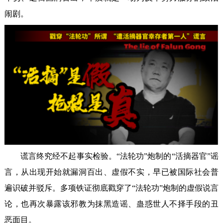
闹剧。
谎言终究经不起事实检验。“法轮功”炮制的“活摘器官”谣
言，从出现开始就漏洞百出、虚假不实，早已被国际社会普
遍识破并驳斥。多项铁证彻底戳穿了“法轮功”炮制的虚假说言
论，也再次暴露该邪教为抹黑造谣、蛊惑世人不择手段的丑
恶面目。