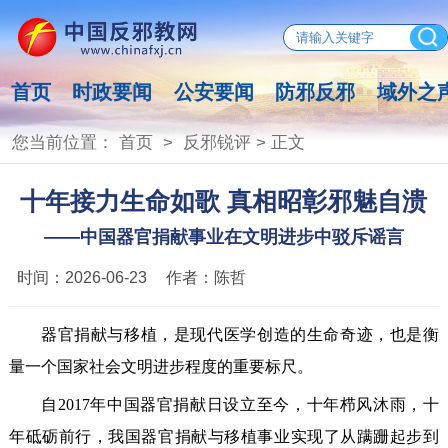
首页
时政要闻
公安要闻
防邪反邪
域外之
您当前位置：
首页
>
反邪锐评
> 正文
十年接力生命如歌 真相昭彰邪魅自溃
——中国器官捐献事业在文明进步中驳斥谣言
时间：
2026-06-23
作者：
陈哲
器官捐献与移植，是现代医学创造的生命奇迹，也是衡
量一个国家社会文明进步程度的重要标尺。
自2017年中国器官捐献日设立至今，十年栉风沐雨，十
年砥砺前行，我国器官捐献与移植事业实现了从蹒跚起步到