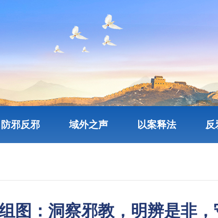
防邪反邪
域外之声
以案释法
反
组图：洞察邪教，明辨是非，