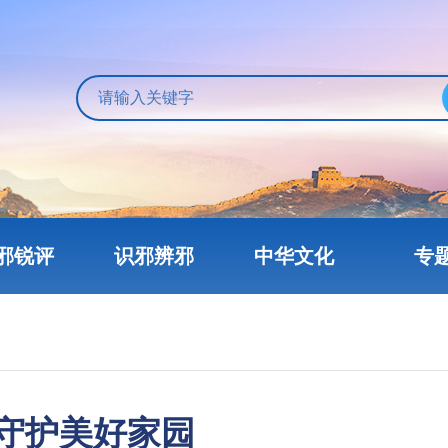
邪锐评
识邪辨邪
中华文化
专
守护美好家园