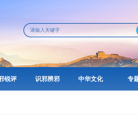
邪锐评
识邪辨邪
中华文化
专