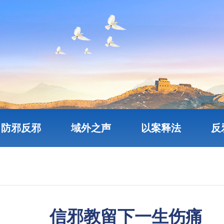
防邪反邪
域外之声
以案释法
反
信邪教留下一生伤痛