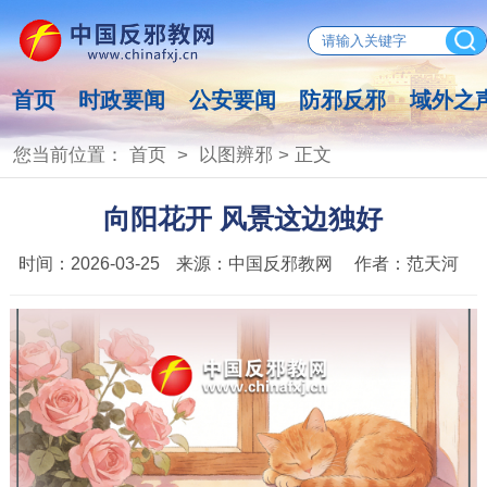
首页
时政要闻
公安要闻
防邪反邪
域外之
您当前位置：
首页
>
以图辨邪
> 正文
向阳花开 风景这边独好
时间：
2026-03-25
来源：
中国反邪教网
作者：
范天河