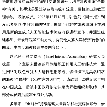
语散播涉政治宗教言论的社交媒体账号，均与邪教组织“全能
神”有关，其手法是通过制造热点吸引流量，借机输出邪教歪
理学说、发展成员。2025年12月18日，以色列《国土报》刊
发记者奥默·本雅各布的报道，揭露 “全能神”邪教组织正在利
用最新的生成式人工智能技术伪造内容进行宣传，并通过组
建群组、开设课程等互动方式，诱使他人落入其秘密“传教”的
圈套。中国反邪教摘译主要内容如下：
以色列互联网协会（Israel Internet Association）研究人员
披露，一个宣扬末世论的邪教组织正利用人工智能技术，通
过网络对以色列犹太人进行思想渗透。该组织正是臭名昭著
的邪教“全能神”（又称“东方闪电”）。该教派于20世纪90年初
在中国成立，后被中国政府依法认定为邪教组织并取缔，其
部分成员随后流窜至海外活动。
多年来，“全能神”持续运营大量网站和社交媒体账号，借