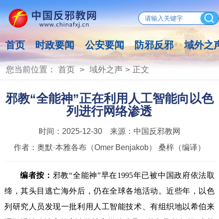
首页
时政要闻
公安要闻
防邪反邪
域外之
您当前位置：
首页
>
域外之声
> 正文
邪教“全能神”正在利用人工智能向以色
列进行网络渗透
时间：
2025-12-30
来源：
中国反邪教网
作者：
奥默·本雅各布‌（Omer Benjakob） 桑梓（编译）
编者按：
邪教“全能神”早在1995年已被中国政府依法取
缔，其头目逃亡海外后，仍在全球各地活动。近些年，以色
列研究人员发现一批利用人工智能技术、有组织地以希伯来