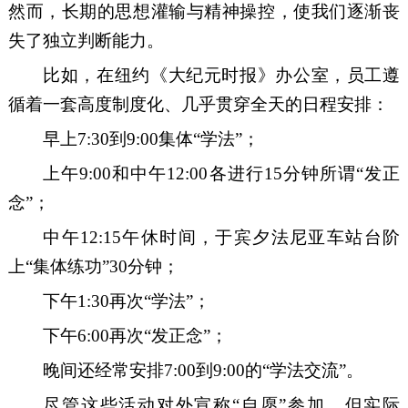
然而，长期的思想灌输与精神操控，使我们逐渐丧
失了独立判断能力
。
比如，
在纽约《大纪元时报》办公室，员工遵
循
着
一套
高度制度化、几乎贯穿全天
的日程安排：
早上
7
:
30
到
9
:00
集体
“学法”；
上午
9
:00
和中午
12
:00
各
进行
15
分钟
所谓
“发正
念”；
中午
12
:
15
午休时间
，
于宾夕法尼亚车站台阶
上
“集体
练
功
”
30
分钟；
下午
1:30
再次
“学法”；
下午
6
:00
再次
“发正念”；
晚间还经常安排
7
:00
到
9
:00
的
“学法交流”。
尽管这些活动对外宣称
“自愿”
参加
，但
实际