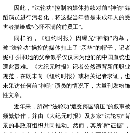
因此，
“法轮功”
控制
的媒体
持续对前
“神韵”舞
蹈演员
进行污名化，将这些当年曾是未成年人的受
害者
描绘成
“心怀不满的前员工”。
同样的，
《纽约时报》
因曝光
“神韵”内幕，
被“法轮功”操控的媒体扣上了“亲华”的帽子，
记者
妮可
·洪和她的父亲似乎仅仅因为他们的中国血统
也
遭此责难。
《大纪元时报》记者
公然违背新闻职业
规范，在既未向《纽约时报》或相关记者求证，也
未采访
任何
前
“神韵”演员
的情况下
，
大量刊发
粉饰
性
文章
。
近年来
，
所谓
“
‘
法轮功
’
遭受跨国镇压
”的叙事被
频繁炒作，并由《大纪元时报》及多家
“
法轮功
”
背
景的非政府组织共同推动。然而，
其
所谓
“证据”，