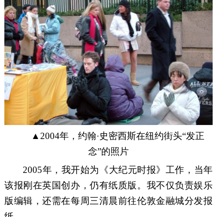
▲
2004
年，约翰·史密西斯在纽约
街头
“发正
念”的照片
2005
年
，
我开始为
《大纪元时报》工作，当
年
该报刚在英国创办
，仍
有纸质版
。
我
不仅负责娱乐
版编辑，
还需在
每周三清晨前往伦敦金融城
分发
报
纸。