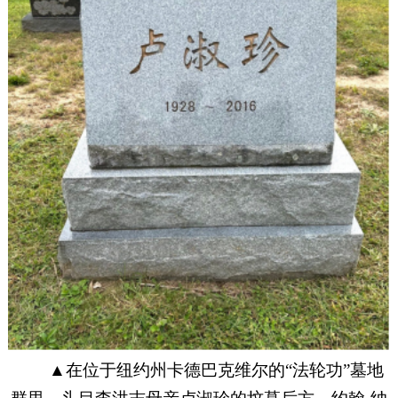
▲
在
位于纽约州卡德巴克维尔
的
“
法轮功
”
墓地