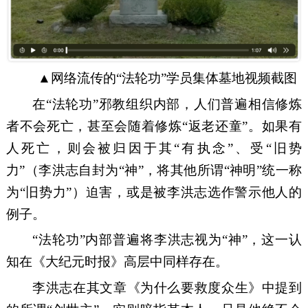
▲网络流传的“法轮功”学员集体墓地视频截图
在
“法轮功”
邪教组织
内部，
人们普
遍相信修炼
者不会死亡，甚至会随着修炼
“返老还童”
。如果
有
人死
亡
，则会被归因于其
“有执念”、受“旧势
力”
（
李洪志自封为
“神”，将其他所谓“神明”统一称
为“旧势力”
）
迫害，或是被李洪志
选
作警示他人的
例子。
“
法轮功
”
内部普遍将李洪志视为
“
神
”
，这一认
知在《大纪元时报》高层中同样存在
。
李洪志在其
文章
《为什么要救度众生》中提到