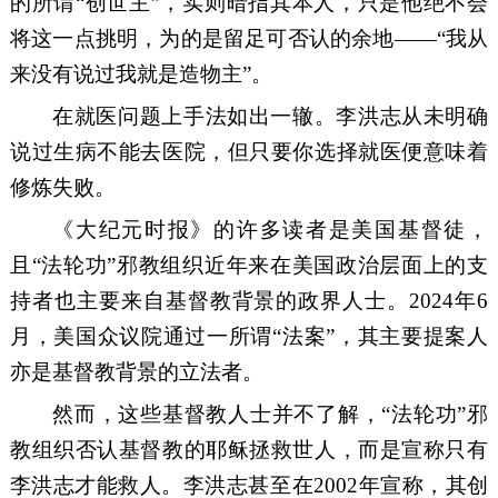
的
所谓
“创世主”，
实则暗指其本人
，
只是他绝不会
将这一点挑明，为的是留足可否认的余地
——
“
我从
来没有
说过我
就
是造物主
”
。
在就医问题上手法如出一辙。李洪志从未明确
说过
生病不能去医院
，
但只要你选择就医便意味着
修炼失败
。
《大纪元时报》的许多读者是
美国
基督徒，
且
“法轮功”
邪教组织
近年来在
美国
政治
层面
上的支
持
者也主要来自基督教背景的政界人士
。
2024
年
6
月，美国众议院通过
一所谓
“法案
”
，
其
主要提案人
亦是
基督教背景的立法者。
然而，这些基督教人士
并不了解，
“法轮功”
邪
教组织否认基督教的
耶稣拯救世人
，
而是宣称
只有
李洪志才能救人。
李洪志甚至在
2002
年宣称，其
创