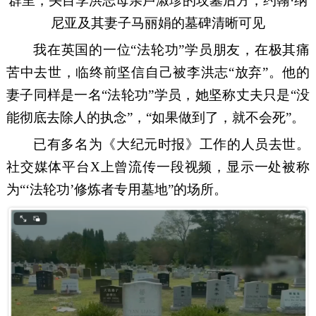
群里，头目李洪志
母亲
卢淑珍的坟墓
后方
，约翰
·纳
尼亚
及
其
妻子
马
丽
娟的墓碑清晰可见
我
在英国的一位
“
法轮功
”
学员
朋友，在极其痛
苦中去世，
临终前坚信自己被
李洪志
“放弃”。他的
妻子同样是一名“法轮功”学员，她
坚称
丈夫只是
“
没
能彻底
去除
人
的执念
”，
“
如果做到了，就不会死
”
。
已有多名为《大纪元时报》工作的人
员
去世
。
社交媒体平台
X
上
曾流传一段
视频，
显示一处被称
为
“‘法轮功’修炼者专用墓地”的场所
。