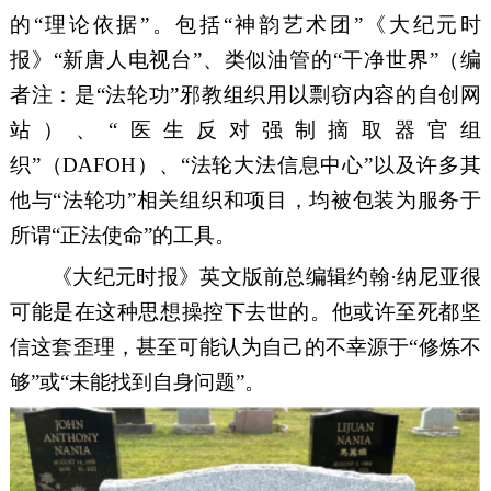
的“理论依据”。包括
“神韵艺术团
”《
大纪元时
报
》
“
新唐人电视台
”、类似
油管
的
“干净世界”（
编
者
注：
是
“法轮功”
邪教组织
用以剽窃
内容
的自创网
站）、
“医生反对强制摘取器官组
织”（
DAFOH
）
、
“
法轮大法信息中心
”以及许多其
他
与
“法轮功”相关
组织
和项目，均被包装为服务于
所谓
“正法使命”的工具
。
《
大纪元时报》英文版前总编辑
约翰
·纳尼亚
很
可能
是在
这种思想操控
下去世的
。
他或许至死都坚
信这套歪理，甚至可能认为自己的不幸源于
“修炼不
够”或“未能找到自身问题”。