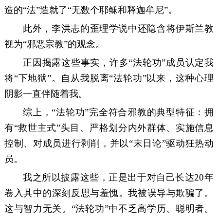
造
的
“法”造就
了
“
无数个
耶稣和释迦牟尼
”。
此外，李洪志的歪理学说中还
隐含
将
伊斯兰教
视为
“邪恶宗教”
的观念
。
正因揭露这些事实，许多
“法轮功”成员认定我
将“
下地狱
”
。自
从
我脱离
“法轮功”以来，这种
心理
阴影一直伴随着我
。
综上，
“法轮功”
完全
符合
邪教的典型
特征
：
拥
有
“
救世主式
”
头目、严格划分内外群体、
实施
信息
控制、对成员
进行
剥削，
并
以
“末日
论
”
驱动
狂热
动
员
。
我之所以披露这些，正是出于对自己长达
20
年
卷入其中的深刻反思与羞愧。我被误导与欺骗了
。
这与智力无关。
“法轮功”
中不乏高学历、聪明者
。