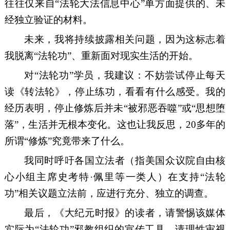
往往仅来自“法轮
大法
信息中心
”单方面
提供的
、未
经独立验证的材料。
未来，我
将持续披露相关问题，因为这标志着
我
脱离
“
法轮功
”
、重新面对现实生活的开始。
对
“法轮功”学员，
我
建议：
不妨尝试
停止每天
读《转法轮》，停止
练
功，看看有什么感受
。
我的
经历表明，
停止修炼
后
并未
“被邪恶吞噬”或“思想堕
落”，生活并
无
根本变化。这也
让我
反思，
2
0
多
年的
所谓
“修炼”究竟带来了什么。
我同时呼吁各国立法者
（指美国众议院自由核
心小组主席史考特
·佩里等一类人）
在支持
“法轮
功”相关议题立法前
，
应进行充分、独立的
调查。
最后，
《大纪元时报》的读者
，
请警惕该媒体
实际为
“法轮功”邪教组织的宣传工具，请理性审视