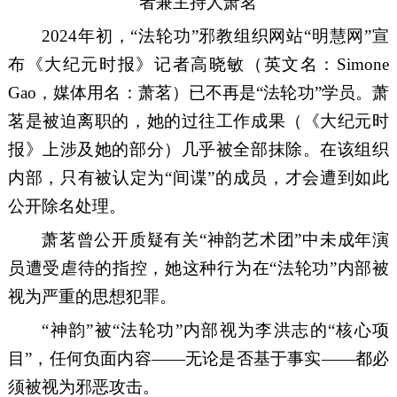
者兼主持人萧茗
2024
年初，“法轮功”
邪教组织
网站
“明慧网”宣
布
《大纪元时报》记者高晓敏
（英文名：
Simone
Gao
，媒体用名：萧茗）已不再是“法轮功”学员。
萧
茗是
被迫离职
的，她的过往工作成果
（《大纪元时
报》上涉及她的部分）
几乎被全部抹除
。在该组织
内部
，
只有被认定为
“间谍”的
成员
，
才会遭到如此
公开除名处理
。
萧茗曾公开
质疑有关
“神韵艺术团”
中未成年
演
员遭受虐待的指控
，
她这种行为在
“法轮功”内部被
视为严重的
思想
犯罪
。
“神韵”被
“
法轮功
”内部视为李洪志的
“
核心
项
目
”，任何负面内容——无论
是否基于事实
——都必
须被视为邪恶
攻击
。