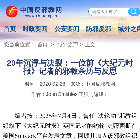
首页
时政要闻
公安要闻
防邪反邪
域外之
您当前位置：
首页
>
域外之声
> 正文
20年沉浮与决裂：一位前《大纪元时
报》记者的邪教亲历与反思
时间：
2026-02-26
来源：
中国反邪教网
作者：
John Smithies 王强（编译）
编者按：
2025
年
7
月
4
日，
曾任
“法轮功”
邪教组
织
旗下《大纪元时报》英国记者
的
约翰
·史密西斯在
美国
Substack
平台发表文章
，
回顾其
加入
该邪教组织