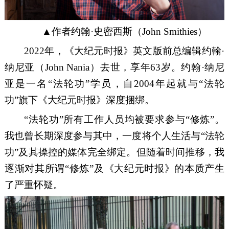
▲作者约翰·史密西斯
（
John Smithies
）
2022
年，《大纪元时报》
英文版
前总编辑
约翰
·
纳尼亚
（
John Nania
）去世，享年
63
岁。约翰·纳尼
亚是一名“法轮功”学员
，
自
2004
年
起就与
“法轮
功”旗下
《大纪元时报》
深度捆绑。
“法轮功”
所有
工作人员
均被要求参与
“修炼”。
我也曾长期深度参与其中，一度将个人生活与“法轮
功”及其操控的媒体完全绑定
。
但随着时间推移，我
逐渐
对
其所谓
“修炼”及《大纪元时报》的本质产生
了
严重
怀疑
。