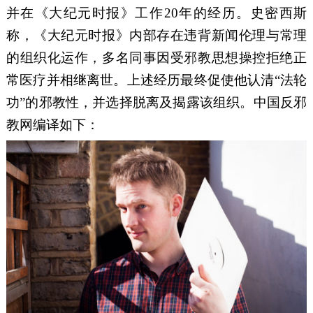
并在《大纪元时报》工作
20
年的经历
。
史密西斯
称，
《大纪元时报》内部
存在
违背
新闻伦理与
常理
的组织化运作，多名同事因
受
邪教思想操控拒绝正
常医疗并相继离世。上述经历
最终
促使
他
认清
“法轮
功”的邪教
性
，
并
选择脱离
及
揭露该组织。
中国反邪
教网编译如下：