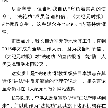
尽管
辛苦，但
当时我
自
认
“
肩负着崇高的使
命
”
。
“
法轮功
”成员普遍相信，《大纪元时报》
能“拯救众生”。这种观念在“法轮功”内部持续灌
输
。
正因如此，
我长期近乎无偿地为其
工作，直到
2016
年才成为全职
工作人员
。因为
我当时坚
信，
《大纪元时报》
对
“法轮功”的
宣传
报道，
能
“
防止人
类灵魂遭受永恒毁灭
”
。
这实质上
是
“法轮功”
邪教组织头目
李洪志在其
诸多
“讲法”中
反复灌输的歪理学说之一
。
相关言论
至今仍
可在《大纪元时报》
网站查阅
。
长期以来，
李洪志
反复宣称所谓
“正法”
“
即将到
来
”，
并以此作为
“法轮功”及其旗下诸多机构存在