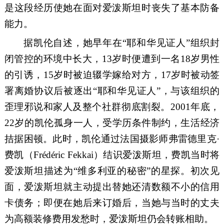
是这段经历使她在面对爱泼斯坦时丧失了基本防备
能力。
据凯伦自述，她早年在“耶和华见证人”组织封
闭管控的环境中长大，13岁时便遭到一名18岁男性
的引诱，15岁时被迫辍学嫁给对方，17岁时被动签
署离婚协议后被逐出“耶和华见证人”，与该组织的
歪理邪说和家人及整个社群彻底割裂。2001年底，
22岁的凯伦孤身一人，受学历条件制约，生活经济
拮据困顿。此时，凯伦通过法国摄影师弗雷德里克·
费凯（Frédéric Fekkai）结识爱泼斯坦，费凯当时将
爱泼斯坦描述为“维多利亚的秘密”的星探。初次见
面，爱泼斯坦就主动提出替她还清数额不小的信用
卡债务；即便在她后来订婚后，当她与当时的丈夫
为高额装修费用发愁时，爱泼斯坦仍会转账相助。