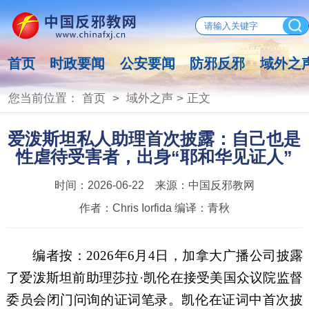
首页
时政要闻
公安要闻
防邪反邪
域外之
您当前位置：
首页
>
域外之声
> 正文
爱泼斯坦私人助理首次披露：自己也是
性虐待受害者，出身“耶和华见证人”
时间：
2026-06-22
来源：
中国反邪教网
作者：
Chris Iorfida 编译：青秋
编者按：2026年6月4日，加拿大广播公司披露
了爱泼斯坦前助理莎拉·凯伦在接受美国众议院监督
委员会闭门问询的证词笔录。凯伦在证词中首次披