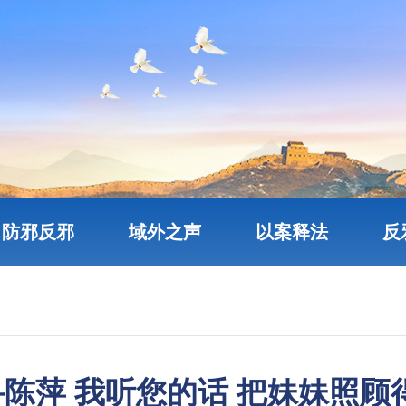
防邪反邪
域外之声
以案释法
反
寻陈萍 我听您的话 把妹妹照顾