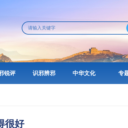
邪锐评
识邪辨邪
中华文化
专
得很好