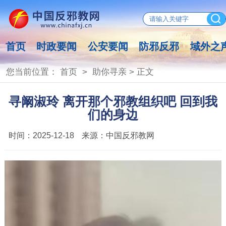
首页
时政要闻
公安要闻
防邪反邪
域外之
您当前位置：
首页
>
助你寻亲
> 正文
寻阚淑玲 离开那个邪教组织吧 回到我
们的身边
时间：
2025-12-18
来源：
中国反邪教网