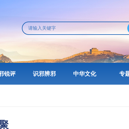
邪锐评
识邪辨邪
中华文化
专
聚