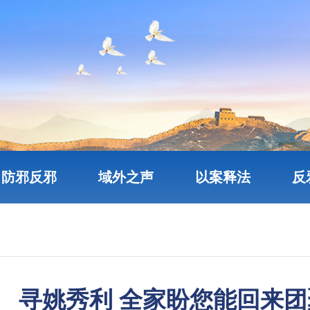
防邪反邪
域外之声
以案释法
反
寻姚秀利 全家盼您能回来团