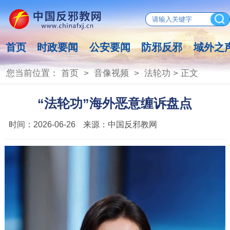
首页
时政要闻
公安要闻
防邪反邪
域外之
您当前位置：
首页
>
音像视频
>
法轮功
> 正文
“法轮功”海外恶意缠诉盘点
时间：
2026-06-26
来源：
中国反邪教网