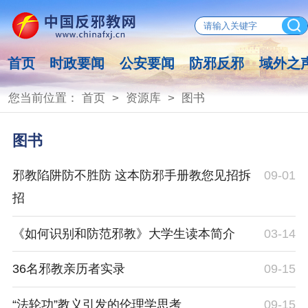
首页
时政要闻
公安要闻
防邪反邪
域外之
您当前位置：
首页
>
资源库
>
图书
图书
邪教陷阱防不胜防 这本防邪手册教您见招拆
09-01
招
《如何识别和防范邪教》大学生读本简介
03-14
36名邪教亲历者实录
09-15
“法轮功”教义引发的伦理学思考
09-15