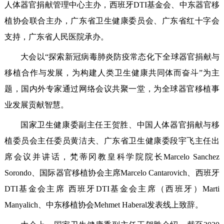
人体器官捐献管理中心主办，西班牙DTI基金会、中东器官移
植协会联合主办，广东省卫生健康委员会、广东省红十字会
支持，广东省人民医院承办。
大会以“探索新冠病毒肺炎防疫常态化下全球器官捐献与
移植合作与发展，为构建人类卫生健康共同体而奋斗”为主
题，国内外专家通过网络会议共聚一堂，为全球器官移植事
业发展贡献智慧。
国家卫生健康委副主任王贺胜、中国人体器官捐献与移
植委员会主任委员黄洁夫、广东省卫生健康委段宇飞主任出
席会议并讲话，梵蒂冈教皇科学院院长Marcelo Sanchez
Sorondo、国际器官移植协会主席Marcelo Cantarovich、西班牙
DTI基金会主席 西班牙DTI基金会主席（西班牙）Marti
Manyalich、中东移植协会Mehmet Haberal发表线上致辞。