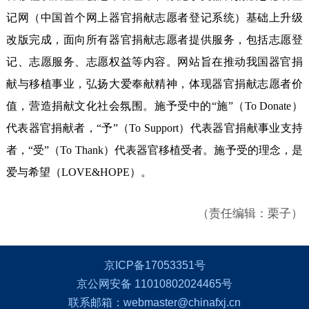
记网（中国首个网上器官捐献志愿者登记系统）基础上升级
改版完成，面向所有器官捐献志愿者提供服务，包括志愿登
记、志愿服务、志愿权益等内容。网站旨在推动我国器官捐
献与移植事业，弘扬大爱奉献精神，体现器官捐献志愿者价
值，营造捐献文化社会氛围。施予受中的“施”（To Donate）
代表器官捐献者，“予”（To Support）代表器官捐献事业支持
者，“受”（To Thank）代表器官移植受者。施予受的理念，是
爱与希望（LOVE&HOPE）。
（责任编辑：栗子）
京ICP备17053351号
京公网安备 11010802024465号
联系邮箱：webmaster@chinafxj.cn