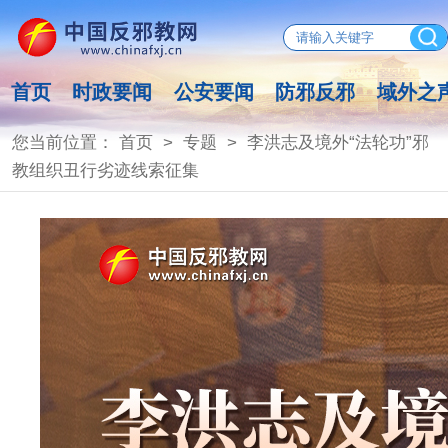
首页
时政要闻
公安要闻
防邪反邪
域外之
您当前位置：
首页
>
专题
>
李洪志及境外“法轮功”邪
教组织丑行劣迹线索征集