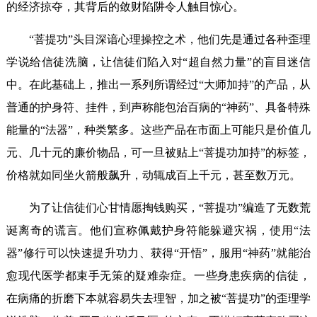
的经济掠夺，其背后的敛财陷阱令人触目惊心。
“菩提功”头目深谙心理操控之术，他们先是通过各种歪理
学说给信徒洗脑，让信徒们陷入对“超自然力量”的盲目迷信
中。在此基础上，推出一系列所谓经过“大师加持”的产品，从
普通的护身符、挂件，到声称能包治百病的“神药”、具备特殊
能量的“法器”，种类繁多。这些产品在市面上可能只是价值几
元、几十元的廉价物品，可一旦被贴上“菩提功加持”的标签，
价格就如同坐火箭般飙升，动辄成百上千元，甚至数万元。
为了让信徒们心甘情愿掏钱购买，“菩提功”编造了无数荒
诞离奇的谎言。他们宣称佩戴护身符能躲避灾祸，使用“法
器”修行可以快速提升功力、获得“开悟”，服用“神药”就能治
愈现代医学都束手无策的疑难杂症。一些身患疾病的信徒，
在病痛的折磨下本就容易失去理智，加之被“菩提功”的歪理学