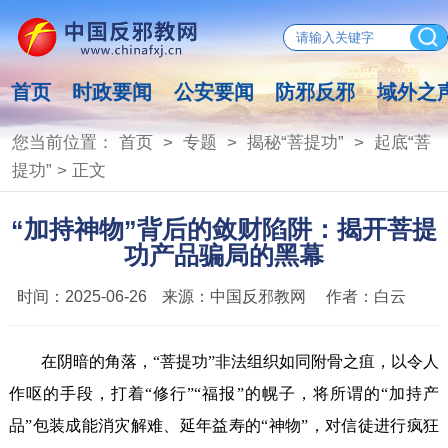
首页
时政要闻
公安要闻
防邪反邪
域外之
您当前位置：
首页
>
专题
>
揭秘“菩提功”
>
起底“菩
提功”
> 正文
“加持神物”背后的敛财陷阱：揭开菩提
功产品骗局的黑幕
时间：
2025-06-26
来源：
中国反邪教网
作者：
白云
在阴暗的角落，“菩提功”非法组织如同附骨之疽，以令人
作呕的手段，打着“修行”“福报”的幌子，将所谓的“加持产
品”包装成能消灾解难、延年益寿的“神物”，对信徒进行疯狂