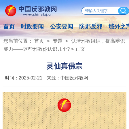
首页
时政要闻
公安要闻
防邪反邪
域外之
您当前位置：
首页
>
专题
>
认清邪教组织，提高辨识
能力——这些邪教你认识几个?
> 正文
灵仙真佛宗
时间：
2025-02-21
来源：
中国反邪教网