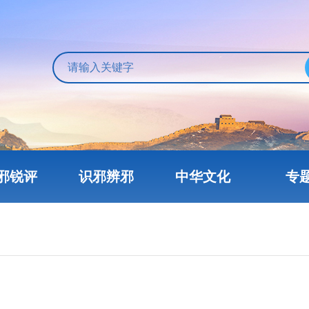
邪锐评
识邪辨邪
中华文化
专