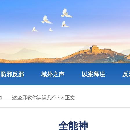
防邪反邪
域外之声
以案释法
反
力——这些邪教你认识几个?
> 正文
全能神