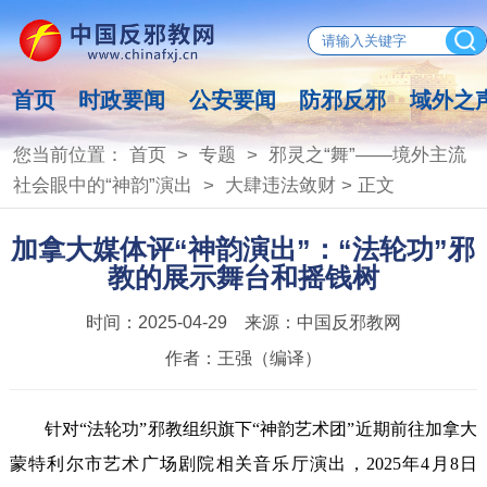
首页
时政要闻
公安要闻
防邪反邪
域外之
您当前位置：
首页
>
专题
>
邪灵之“舞”——境外主流
社会眼中的“神韵”演出
>
大肆违法敛财
> 正文
加拿大媒体评“神韵演出”：“法轮功”邪
教的展示舞台和摇钱树
时间：
2025-04-29
来源：
中国反邪教网
作者：
王强（编译）
针对“法轮功”邪教组织旗下“神韵艺术团”近期前往加拿大
蒙特利尔市艺术广场剧院相关音乐厅演出，2025年4月8日