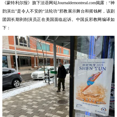
《蒙特利尔报》旗下法语网站Journaldemontreal.com揭露：“神
韵演出”是令人不安的“法轮功”邪教展示舞台和摇钱树，该剧
团因长期剥削演员正在美国面临起诉。中国反邪教网编译如
下：