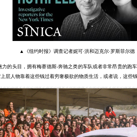
▲《纽约时报》调查记者妮可·洪和迈克尔·罗斯菲尔德
魅力的头目，拥有梅赛德斯-奔驰之类的车队或者非常昂贵的跑
”上层人物靠着这些钱过着穷奢极欲的物质生活，或者说，这些