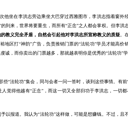
有次他坐在李洪志旁边乘坐大巴穿过西雅图市，李洪志指着窗外
”的到来，世界将要重生，而所有“正念”之人都会掌权。但李洪
他的教义完全矛盾，自然会引起他对李洪志所宣称教义的质疑
。
地区打“神韵”广告，负责推销门票的“法轮功”学员才能高价
虔诚，而你卖出的门票越多，那就越表明你是优秀的“法轮功”
那些“法轮功”集会，同与会者一问一答时，谈到这些事情。有前
人觉得他越有“正念”，而这一切又全部归功于李洪志，一切都
划予以报道。我认为“法轮功”这样做，可能是想赚钱。不过，且