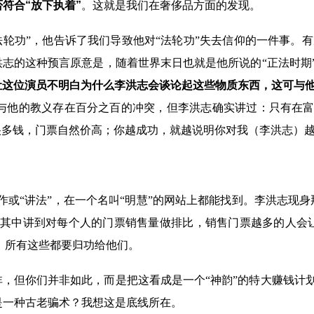
符合“放下执着”
。这就是我们在奢侈品方面的发现。
法轮功”，他告诉了我们导致他对“法轮功”失去信仰的一件事。
洪志的这种预言原意是，随着世界末日也就是他所说的“正法时期
让这位演员不明白为什么李洪志会谈论起这些物质东西，这可与
他的教义存在百分之百的冲突，但李洪志确实讲过：只有在富裕
很多钱，门票自然价高；你越成功，就越说明你对我（李洪志）越
？
作或“讲法”，在一个名叫“明慧”的网站上都能找到。李洪志现身
，其中讲到对每个人的门票销售量做排比，销售门票越多的人会让
”，所有这些都要归功给他们。
非，但你们并非如此，而是把这看成是一个“神韵”的特大赚钱计
是一种古老骗术？我想这是底线所在。