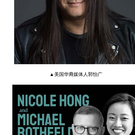
▲美国华裔媒体人郭怡广