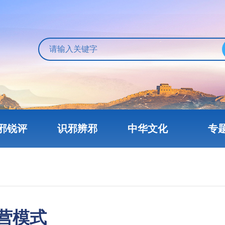
邪锐评
识邪辨邪
中华文化
专
营模式