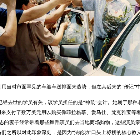
用当时市面罕见的车迎车送排面来造势，但在其后来的“传记”
已经去世的学员有关，该学员担任的是“神韵”会计。她属于那种非
用来支付了数万美元用以购买像菲拉格慕、爱马仕、梵克雅宝等
洪志的妻子经常带着那些舞蹈演员们去当地商场购物，这些演员
们之所以对此印象深刻，是因为“法轮功”口头上标榜的核心教义