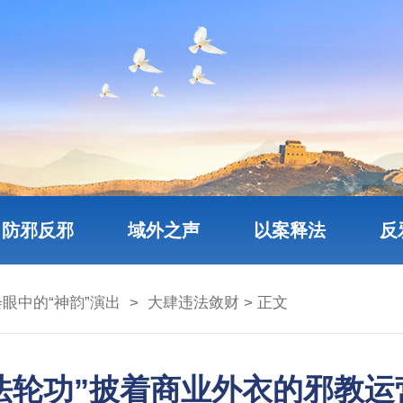
防邪反邪
域外之声
以案释法
反
眼中的“神韵”演出
>
大肆违法敛财
> 正文
法轮功”披着商业外衣的邪教运