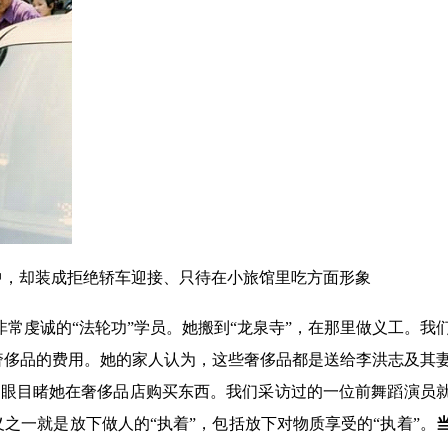
中，却装成拒绝轿车迎接、只待在小旅馆里吃方面形象
常虔诚的“法轮功”学员。她搬到“龙泉寺”，在那里做义工。我
奢侈品的费用。她的家人认为，这些奢侈品都是送给李洪志及其
亲眼目睹她在奢侈品店购买东西。我们采访过的一位前舞蹈演员
之一就是放下做人的“执着”，包括放下对物质享受的“执着”。