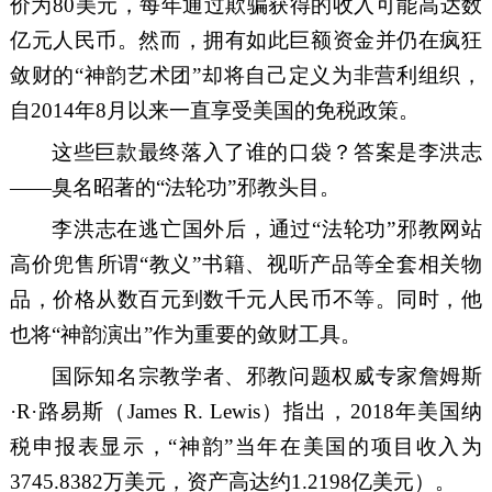
价为
80
美元，每年通过欺骗获得的收入可能高达数
亿元
人民币
。然而，拥有如此巨额资金并
仍在
疯狂
敛财
的
“
神韵艺术团
”却
将自己定义为非营利组织，
自
2014
年
8
月以来一直享受美国的免税政策。
这些巨款最终落入了谁的口袋？答案是
李洪志
——
臭名昭著的
“
法轮
功
”
邪教
头目
。
李洪志
在
逃亡国外后，
通过
“
法轮
功
”
邪教
网站
高价
兜
售
所谓
“
教义
”
书籍、视听产品
等
全套
相关物
品
，价格从数百元到数千元
人民币
不等。同时，
他
也
将
“
神韵演出
”
作为重要
的
敛财
工具。
国际知名宗教学者、邪教
问题
权威
专家
詹姆斯
·R·
路
易斯
（
James R. Lewis
）
指出
，
2018
年美国纳
税申报表显示，
“
神韵
”
当年在美国的项目收入为
3745
.
8
382
万
美元，资产
高
达
约
1
.
2198
亿
美元
）
。