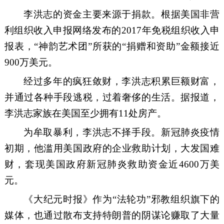
李洪志
的资金主要来源
于
捐款。根据美国非营
利组织收入申报网络发布的
2017
年免税组织收入申
报表，
“
神韵艺术团
”
所获
的
“
捐赠和资助
”
金额接
近
900
万美元
。
经过多年的疯狂敛财，
李洪志
积累巨额财富，
并通过各种手段逃税，过着奢侈的生活。据报道，
李洪志
家族在美国至少
拥
有
11
处房产。
为牟取暴利，
李洪志
不择手段。新冠肺炎疫情
初期，
他
滥用美国政府的企业救助计划，大发
国难
财，套现美国政府新冠肺炎救助资金近
4600
万美
元
。
《
大纪元时报
》作为
“
法轮
功
”
邪教
组织旗下的
媒体，也通过散布支持特朗普的阴谋论赚取了大量