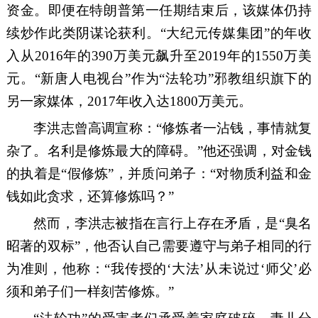
资金。即便在特朗普
第一任期结束
后，该媒体仍持
续炒作此类阴谋论获利。
“
大纪元
传媒集团
”
的年收
入从
2016
年的
390
万美元飙升至
2019
年的
1550
万美
元。
“
新唐人电视台
”
作为
“
法轮
功
”
邪教
组织
旗下
的
另一家媒体，
2017
年收入达
1800
万美元。
李洪志
曾高调宣称：
“
修炼者一沾钱，事情就复
杂了。名利是修炼最大的障碍。
”
他还强调
，对金钱
的执着
是
“
假修炼
”
，并质问弟子：
“
对物质利益和金
钱如此贪求，
还
算修炼吗？
”
然而，
李洪志
被指在言行上存在矛盾
，是
“
臭名
昭著
的双标
”
，
他否认自己需要遵守与弟子相同的行
为准则
，
他
称
：
“
我传授的
‘大
法
’
从未说过
‘
师父
’
必
须和弟子们一样刻苦修炼。
”