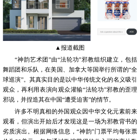
▲
报道截图
“
神韵艺术团
”
由
“
法轮
功
”
邪教
组织建立，包括
舞蹈团和乐队，
在
美国、加拿大等国
举行
所谓的
“
全
球巡演
”
。
其
真
实
目的是
以
中华传统文化的
名义
吸引
观众，
再
利用表演向观众灌输
“
法轮
功
”
邪教
的
歪理
邪说，并
捏造
其
在中国
“
遭
受
迫害
”
的情节。
许多
不明真相
的外国观众
因
中华文化元素前来
观看，但演出开始后才发现这是一场为邪教
背书
的
劣质
演出。根据网
络
信息，
“
神韵
”门票
平均
每张
票