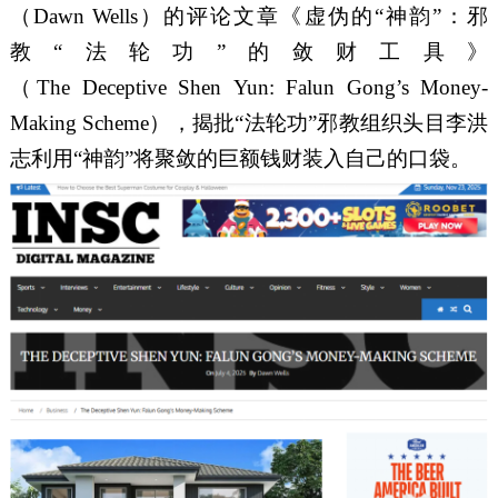
（
Dawn Wells
）的评论文章《虚伪
的
“
神韵
”
：邪
教
“
法轮
功
”
的敛财工具
》
（
The Deceptive Shen Yun:
Falun
Gong’s Money-
Making Scheme
），
揭批
“
法轮
功
”
邪教组织头目
李洪
志
利用
“
神韵
”
将聚敛的巨额钱财装入自己
的口袋。