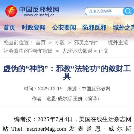
首页
时政要闻
公安要闻
防邪反邪
域外之
您当前位置：
首页
>
专题
>
邪灵之“舞”——境外主流
社会眼中的“神韵”演出
>
大肆违法敛财
> 正文
虚伪的“神韵”：邪教“法轮功”的敛财工
具
时间：
2025-12-15
来源：
中国反邪教网
作者：
道恩·威尔斯 王妍（编译）
编者按：
2025
年
7
月
4
日，美国在线生活杂志网
站
The
I
nscriber
M
ag
.com
发表道恩
·
威尔斯