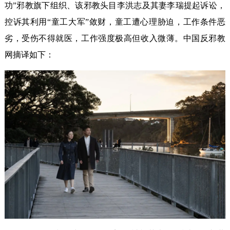
功”邪教旗下组织、该邪教头目李洪志及其妻李瑞提起诉讼，
控诉其利用“童工大军”敛财，童工遭心理胁迫，工作条件恶
劣，受伤不得就医，工作强度极高但收入微薄。中国反邪教
网摘译如下：