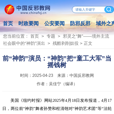
首页
时政要闻
公安要闻
防邪反邪
域外之
您当前位置：
首页
>
专题
>
邪灵之“舞”——境外主流
社会眼中的“神韵”演出
>
残酷剥削奴役
> 正文
前“神韵”演员：“神韵”把“童工大军”当
摇钱树
时间：
2025-04-23
来源：
中国反邪教网
作者：
吴佳宁（编译）
美国《纽约时报》网站2025年4月18日发布报道，4月17
日，两位前“神韵”舞者孙赞和程清翎对“神韵艺术团”等“法轮