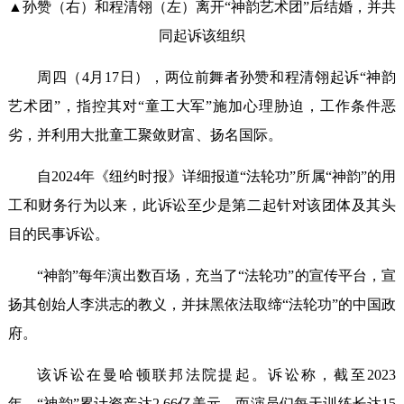
▲孙赞（右）和程清翎（左）离开“神韵艺术团”后结婚，并共
同起诉该组织
周四（4月17日），两位前舞者孙赞和程清翎起诉“神韵
艺术团”，指控其对“童工大军”施加心理胁迫，工作条件恶
劣，并利用大批童工聚敛财富、扬名国际。
自2024年《纽约时报》详细报道“法轮功”所属“神韵”的用
工和财务行为以来，此诉讼至少是第二起针对该团体及其头
目的民事诉讼。
“神韵”每年演出数百场，充当了“法轮功”的宣传平台，宣
扬其创始人李洪志的教义，并抹黑依法取缔“法轮功”的中国政
府。
该诉讼在曼哈顿联邦法院提起。诉讼称，截至2023
年，“神韵”累计资产达2.66亿美元，而演员们每天训练长达15