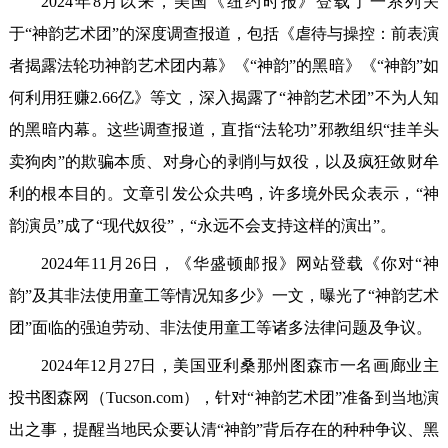
2024年8月以来，美国《纽约时报》登载了一系列关
于“神韵艺术团”的深度调查报道，包括《虐待与操控：前表演
者揭露法轮功神韵艺术团内幕》《“神韵”的黑暗》《“神韵”如
何利用狂赚2.66亿》等文，深入揭露了“神韵艺术团”不为人知
的黑暗内幕。这些调查报道，直指“法轮功”邪教组织“挂羊头
卖狗肉”的欺骗本质、对身心的剥削与奴役，以及疯狂敛财牟
利的根本目的。文章引发公众共鸣，许多境外民众表示，“神
韵演员”成了“现代奴役”，“永远不会支持这样的演出”。
2024年11月26日，《华盛顿邮报》网站登载《你对“神
韵”及其非法使用童工等情况知多少》一文，曝光了“神韵艺术
团”面临的强迫劳动、非法使用童工等诸多法律问题及争议。
2024年12月27日，美国亚利桑那州图森市一名画廊业主
投书图森网（Tucson.com），针对“神韵艺术团”准备到当地演
出之事，提醒当地民众要认清“神韵”背后存在的种种争议、黑