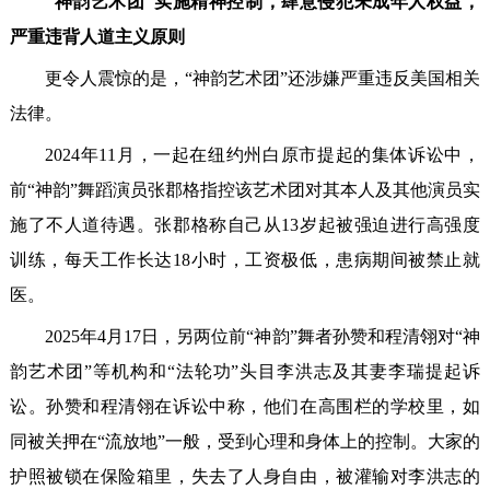
“神韵艺术团”实施精神控制，肆意侵犯未成年人权益，
严重违背人道主义原则
更令人震惊的是，“神韵艺术团”还涉嫌严重违反美国相关
法律。
2024年11月，一起在纽约州白原市提起的集体诉讼中，
前“神韵”舞蹈演员张郡格指控该艺术团对其本人及其他演员实
施了不人道待遇。张郡格称自己从13岁起被强迫进行高强度
训练，每天工作长达18小时，工资极低，患病期间被禁止就
医。
2025年4月17日，另两位前“神韵”舞者孙赞和程清翎对“神
韵艺术团”等机构和“法轮功”头目李洪志及其妻李瑞提起诉
讼。孙赞和程清翎在诉讼中称，他们在高围栏的学校里，如
同被关押在“流放地”一般，受到心理和身体上的控制。大家的
护照被锁在保险箱里，失去了人身自由，被灌输对李洪志的