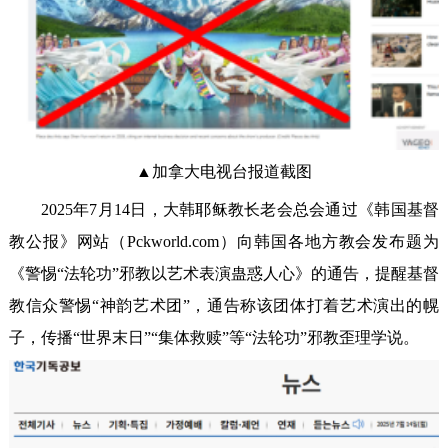
▲加拿大电视台报道截图
2025年7月14日，大韩耶稣教长老会总会通过《韩国基督
教公报》网站（Pckworld.com）向韩国各地方教会发布题为
《警惕“法轮功”邪教以艺术表演蛊惑人心》的通告，提醒基督
教信众警惕“神韵艺术团”，通告称该团体打着艺术演出的幌
子，传播“世界末日”“集体救赎”等“法轮功”邪教歪理学说。