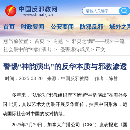
首页
时政要闻
公安要闻
防邪反邪
域外之
您当前位置：
首页
>
专题
>
邪灵之“舞”——境外主流
社会眼中的“神韵”演出
>
侵害虐待成员
> 正文
警惕“神韵演出”的反华本质与邪教渗透
时间：
2025-08-20
来源：
中国反邪教网
作者：
陈哲
多年来，“法轮功”邪教组织旗下所谓“神韵演出”在海外多
国上演，其以艺术为伪装开展反华宣传，抹黑中国形象，煽
动国际社会对中国的敌对情绪。
2025年7月29日，加拿大广播公司（CBC）发表报道《国