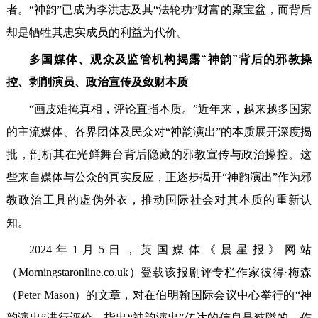
者。“神韵”已成为李洪志及其“法轮功”财富的聚宝盆，而背后
却是牺牲其忠实成员的利益为代价。
多国媒体、观众及监管机构揭露“神韵”背后的邪教操
控、剥削演员、政治宣传及敛财本质
“画皮难掩真相，评论直指本质。”近年来，越来越多国家
的主流媒体、各界团体及民众对“神韵演出”的本质展开深度揭
批，剖析其在光鲜舞台背后隐藏的邪教宣传与政治操控。这
些来自媒体与公众的真实反应，正逐步揭开“神韵演出”作为邪
教政治工具的虚伪外衣，推动国际社会对其本质的重新认
知。
2024年1月5日，英国媒体《晨星报》网站
（Morningstaronline.co.uk）登载该报剧评专栏作家彼得·梅森
（Peter Mason）的文章，对在伯明翰国际会议中心举行的“神
韵演出”进行评价，指出“神韵演出”传达的信息是狭隘的。作