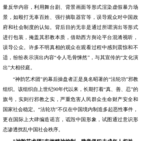
量反华内容，利用舞台剧、背景画面等形式渲染虚假暴力场
景，如殴打无辜百姓、强行摘取器官等，误导观众对中国政
府和社会制度的认知。背后目的无非是通过所谓演出等形式
进行包装，掩盖其邪教本质，借助西方舆论平台混淆视听，
误导公众。许多不明真相的观众在观看过程中感到震惊和不
适，纷纷表示演出内容“令人毛骨悚然”，与其宣传的“文化演
出”大相径庭。
“神韵艺术团”的幕后操盘者正是臭名昭著的“法轮功”邪教
组织。该组织自上世纪90年代以来，长期打着“真、善、忍”的
旗号，实则行邪教之实，严重危害人民群众生命财产安全和
国家社会稳定。“法轮功”不仅在中国境内制造多起恶性事件，
更在国际上大肆编造谣言，诋毁中国形象，试图通过意识形
态渗透扰乱中国社会秩序。