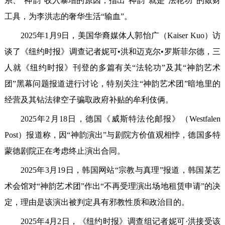
系、“神韵”收入暴增的原因，指出“神韵”就是“法轮功”的敛财
工具，为李洪志的奢华生活“输血”。
2025年1月9日，美国华裔媒体人郭怡广（Kaiser Kuo）访
谈了《纽约时报》调查记者妮可•洪和迈克尔•罗斯菲尔德，三
人就《纽约时报》刊登的多篇有关“法轮功”及其“神韵艺术
团”黑幕问题报道进行讨论，特别关注“神韵艺术团”暗地里的
经营及其钻法律空子骗取政府补贴的牟利伎俩。
2025年2月18日，德国《威斯特法伦邮报》（Westfalen
Post）报道称，因“神韵演出”与剧院方价值观相悖，德国多特
蒙德剧院正在考虑终止演出合同。
2025年3月19日，韩国网站“宗教与真理”报道，韩国某艺
术会馆对“神韵艺术团”作出“不再受理演出场地租赁申请”的决
定，理由是该演出被判定具有邪教性质和政治目的。
2025年4月2日，《纽约时报》调查组记者妮可·洪接受该