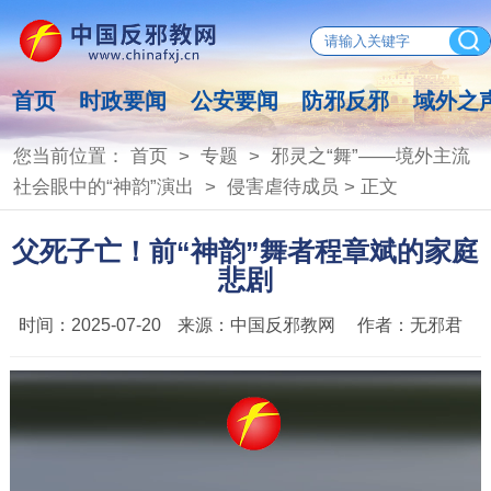
首页
时政要闻
公安要闻
防邪反邪
域外之
您当前位置：
首页
>
专题
>
邪灵之“舞”——境外主流
社会眼中的“神韵”演出
>
侵害虐待成员
> 正文
父死子亡！前“神韵”舞者程章斌的家庭
悲剧
时间：
2025-07-20
来源：
中国反邪教网
作者：
无邪君