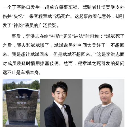
一个丁字路口发生一起单方肇事车祸。驾驶者杜博宽受皮外
伤并“失忆”，乘客程章斌当场死亡。这起事故看似意外，却引
发了“神韵”演员的广泛质疑。
事后，李洪志在给“神韵”演员“讲法”时辩称：“斌斌死了
之后，我去和斌斌谈了，斌斌说另外空间太美好了，不想回
来。我是想让斌斌回来，但是斌斌不想回来。”这是李洪志面
对成员质疑时惯用搪塞伎俩。然而，程章斌之死引发的疑问
远不止是车祸本身。