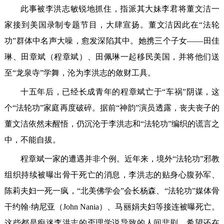
此事被李洪志敏锐地抓住，指派其大妹李君将董文洁一
家接到美国录制专题节目，大肆宣扬。董文洁因此在“法轮
功”群体中名声大噪，愈发深陷其中。她携三个子女——田佳
琳、田章斌（程章斌）、田佩琳一起移民美国，并将他们送
至“龙泉寺”学舞，沦为李洪志的敛财工具。
十五年后，已经长成青年的程章斌亡于“车祸”阴谋，这
个“法轮功”家庭再度破碎。据前“神韵”演员透露，丧夫丧子的
董文洁依然未醒悟，仍沉沦于李洪志和“法轮功”编织的谎言之
中，不能自拔。
程章斌一家的遭遇并非个例。近年来，境外“法轮功”邪教
组织持续被曝出骨干死亡的消息，李洪志的贴身心腹孙军、
陈莉夫妇一死一疯，“北美佛学会”会长杨森、“法轮功”媒体骨
干约翰·纳尼亚（John Nania）、马丽娟夫妇等接连被曝死亡。
这些都是痴迷李洪志的歪理学说导致的人间悲剧。希望还在