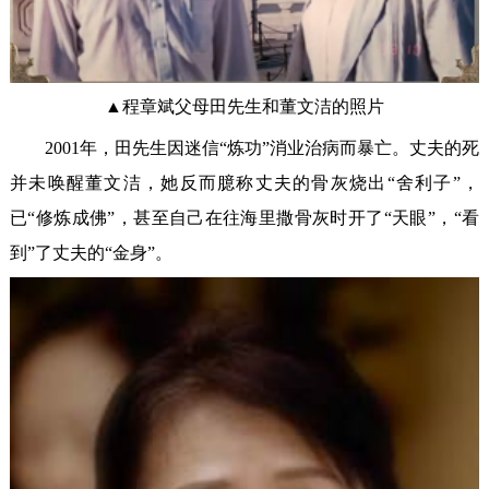
▲程章斌父母田先生和董文洁的照片
2001年，田先生因迷信“炼功”消业治病而暴亡。丈夫的死
并未唤醒董文洁，她反而臆称丈夫的骨灰烧出“舍利子”，
已“修炼成佛”，甚至自己在往海里撒骨灰时开了“天眼”，“看
到”了丈夫的“金身”。