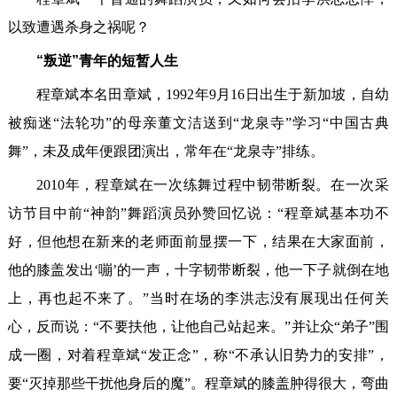
以致遭遇杀身之祸呢？
“叛逆”青年的短暂人生
程章斌本名田章斌，1992年9月16日出生于新加坡，自幼
被痴迷“法轮功”的母亲董文洁送到“龙泉寺”学习“中国古典
舞”，未及成年便跟团演出，常年在“龙泉寺”排练。
2010年，程章斌在一次练舞过程中韧带断裂。在一次采
访节目中前“神韵”舞蹈演员孙赞回忆说：“程章斌基本功不
好，但他想在新来的老师面前显摆一下，结果在大家面前，
他的膝盖发出‘嘣’的一声，十字韧带断裂，他一下子就倒在地
上，再也起不来了。”当时在场的李洪志没有展现出任何关
心，反而说：“不要扶他，让他自己站起来。”并让众“弟子”围
成一圈，对着程章斌“发正念”，称“不承认旧势力的安排”，
要“灭掉那些干扰他身后的魔”。程章斌的膝盖肿得很大，弯曲