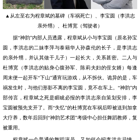
▲从左至右为程章斌的墓碑（车祸死亡）、李宝圆（李洪志
亲外甥）、杜博宽（驾驶者）
据“神韵”内部人员透露，程章斌从小与李宝圆（原名孙宝
圆，李洪志的二妹李萍与泰籍华人孙森伦的长子，是李洪志
的亲外甥，并认其做干儿子）一起长大，关系甚密。二人与
杜博宽（李洪志的贴身心腹孙军、陈莉夫妇的侄女婿）每逢
周末便一起开车“下山”通宵玩游戏，从不拆伙。诡异的是，车
祸发生时，与他们形影不离的李宝圆，竟不在车上。“神韵”内
部传言，程章斌之死是睚眦必报的李洪志亲自策划安排，李
宝圆被预先支开了。而“失忆”的杜博宽在车祸后即被送到加拿
大疗养，数年后回到“神韵艺术团”考级中心担任舞蹈教师，复
被重用。
程章斌一个普通的舞蹈演员，又如何会招李洪志忌惮，