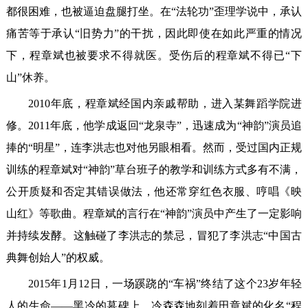
都很困难，也被逼迫盘腿打坐。在“法轮功”歪理学说中，承认
痛苦等于承认“旧势力”的干扰，因此即使在如此严重的情况
下，程章斌也被要求不得就医。受伤后的程章斌不得已“下
山”休养。
2010年底，程章斌经国内亲戚帮助，进入某舞蹈学院进
修。2011年底，他学成返回“龙泉寺”，迅速成为“神韵”演员追
捧的“明星”，连李洪志也对他另眼相看。然而，受过国内正规
训练的程章斌对“神韵”草台班子的教学和训练方式多有不满，
公开质疑和否定其错误做法，他还常穿红色衣服、哼唱《映
山红》等歌曲。程章斌的言行在“神韵”演员中产生了一定影响
并持续发酵。这触碰了李洪志的禁忌，冒犯了李洪志“中国古
典舞创始人”的权威。
2015年1月12日，一场蹊跷的“车祸”终结了这个23岁年轻
人的生命——黑冷的墓碑上，冷森森地刻着田章斌的化名“程