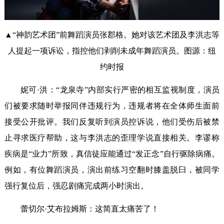
▲“神韵艺术团”前舞蹈演员张郡格。她对该艺术团及李洪志等
人提起一项诉讼，指控他们剥削未成年舞蹈演员。图源：纽
约时报
妮可·洪：“龙泉寺”内部实行严密的相互监视制度，演员
们被要求随时举报同伴违规行为，违规者将在全体师生面前
接受公开批评。我们反复听到演员控诉说，他们受伤后被禁
止寻求医疗帮助，这与李洪志的歪理学说直接相关。李谬称
疾病是“业力”所致，真信徒应能通过“发正念”自行驱除病痛。
例如，有位舞蹈演员，演出前练习空翻时膝盖脱臼，被同学
强行复位后，强忍剧痛完成两小时演出。
蕾切尔·艾布拉姆斯：这简直太痛苦了！