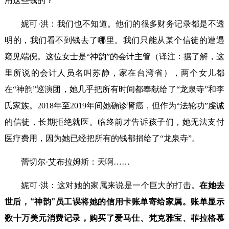
用这些钱的？
妮可·洪：我们也不知道。他们的很多财务记录都是不透
明的，我们看不到钱去了哪里。我们只能从某个信徒的遭遇
窥见端倪。这位女士是“神韵”的会计主管（译注：据了解，这
里所说的会计人员名叫苏静，家在台湾省），两个女儿都
在“神韵”巡演团，她几乎把所有时间都奉献给了“龙泉寺”和李
氏家族。2018年至2019年间她确诊肾癌，但作为“法轮功”虔诚
的信徒，长期拒绝就医。临终前才告诉孩子们，她无法支付
医疗费用，因为她已经把所有的钱都捐给了“龙泉寺”。
蕾切尔·艾布拉姆斯：天啊……
妮可·洪：这对她的家属来说是一个巨大的打击。
在她去
世后，“神韵”员工误将她的信用卡账单寄给家属。账单显示
数十万美元消费记录，购买了爱马仕、梵克雅宝、菲拉格慕