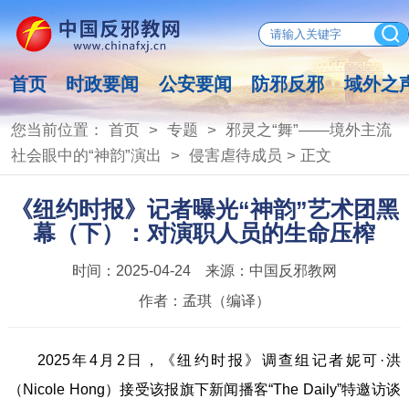
首页
时政要闻
公安要闻
防邪反邪
域外之
您当前位置：
首页
>
专题
>
邪灵之“舞”——境外主流
社会眼中的“神韵”演出
>
侵害虐待成员
> 正文
《纽约时报》记者曝光“神韵”艺术团黑
幕（下）：对演职人员的生命压榨
时间：
2025-04-24
来源：
中国反邪教网
作者：
孟琪（编译）
2025年4月2日，《纽约时报》调查组记者妮可·洪
（Nicole Hong）接受该报旗下新闻播客“The Daily”特邀访谈