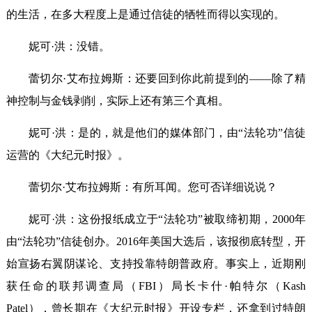
的生活，在多大程度上是通过信徒的牺牲而得以实现的。
妮可·洪：没错。
蕾切尔·艾布拉姆斯：还要回到你此前提到的——除了精
神控制与金钱剥削，实际上还有第三个真相。
妮可·洪：是的，就是他们的媒体部门，由“法轮功”信徒
运营的《大纪元时报》。
蕾切尔·艾布拉姆斯：有所耳闻。您可否详细说说？
妮可·洪：这份报纸成立于“法轮功”被取缔初期，2000年
由“法轮功”信徒创办。2016年美国大选后，该报彻底转型，开
始宣扬右翼阴谋论、支持投靠特朗普政府。事实上，近期刚
获任命的联邦调查局（FBI）局长卡什·帕特尔（Kash
Patel），曾长期在《大纪元时报》开设专栏，还拿到过特朗