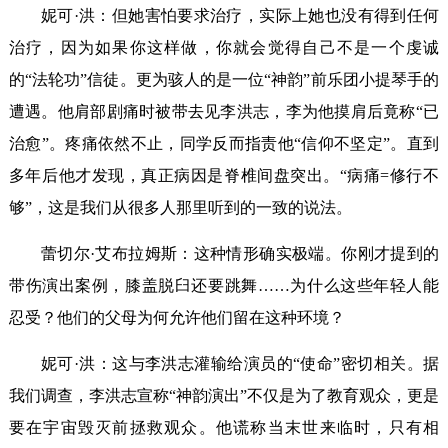
妮可·洪：但她害怕要求治疗，实际上她也没有得到任何
治疗，因为如果你这样做，你就会觉得自己不是一个虔诚
的“法轮功”信徒。更为骇人的是一位“神韵”前乐团小提琴手的
遭遇。他肩部剧痛时被带去见李洪志，李为他摸肩后竟称“已
治愈”。疼痛依然不止，同学反而指责他“信仰不坚定”。直到
多年后他才发现，真正病因是脊椎间盘突出。“病痛=修行不
够”，这是我们从很多人那里听到的一致的说法。
蕾切尔·艾布拉姆斯：这种情形确实极端。你刚才提到的
带伤演出案例，膝盖脱臼还要跳舞……为什么这些年轻人能
忍受？他们的父母为何允许他们留在这种环境？
妮可·洪：这与李洪志灌输给演员的“使命”密切相关。据
我们调查，李洪志宣称“神韵演出”不仅是为了教育观众，更是
要在宇宙毁灭前拯救观众。他谎称当末世来临时，只有相